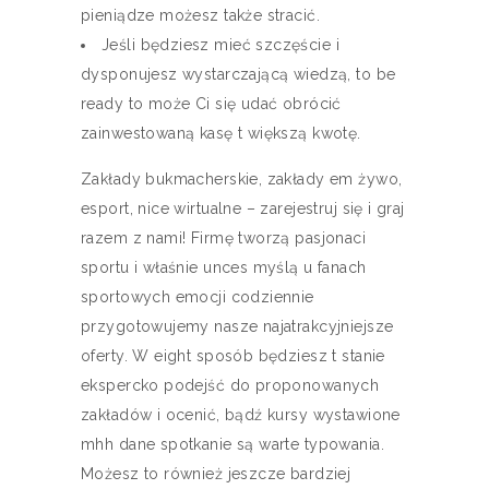
pieniądze możesz także stracić.
Jeśli będziesz mieć szczęście i
dysponujesz wystarczającą wiedzą, to be
ready to może Ci się udać obrócić
zainwestowaną kasę t większą kwotę.
Zakłady bukmacherskie, zakłady em żywo,
esport, nice wirtualne – zarejestruj się i graj
razem z nami! Firmę tworzą pasjonaci
sportu i właśnie unces myślą u fanach
sportowych emocji codziennie
przygotowujemy nasze najatrakcyjniejsze
oferty. W eight sposób będziesz t stanie
ekspercko podejść do proponowanych
zakładów i ocenić, bądź kursy wystawione
mhh dane spotkanie są warte typowania.
Możesz to również jeszcze bardziej