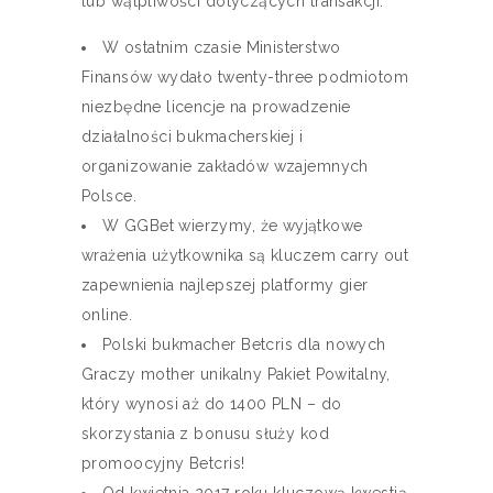
lub wątpliwości dotyczących transakcji.
W ostatnim czasie Ministerstwo
Finansów wydało twenty-three podmiotom
niezbędne licencje na prowadzenie
działalności bukmacherskiej i
organizowanie zakładów wzajemnych
Polsce.
W GGBet wierzymy, że wyjątkowe
wrażenia użytkownika są kluczem carry out
zapewnienia najlepszej platformy gier
online.
Polski bukmacher Betcris dla nowych
Graczy mother unikalny Pakiet Powitalny,
który wynosi aż do 1400 PLN – do
skorzystania z bonusu służy kod
promoocyjny Betcris!