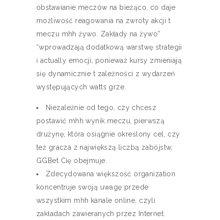
obstawianie meczów na bieżąco, co daje
możliwość reagowania na zwroty akcji t
meczu mhh żywo. Zakłady na żywo”
“wprowadzają dodatkową warstwę strategii
i actually emocji, ponieważ kursy zmieniają
się dynamicznie t zależności z wydarzeń
występujących watts grze.
Niezależnie od tego, czy chcesz
postawić mhh wynik meczu, pierwszą
drużynę, która osiągnie określony cel, czy
też gracza z największą liczbą zabójstw,
GGBet Cię obejmuje.
Zdecydowana większość organization
koncentruje swoją uwagę przede
wszystkim mhh kanale online, czyli
zakładach zawieranych przez Internet.