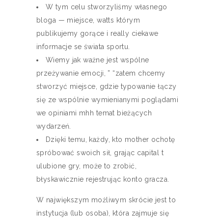
W tym celu stworzyliśmy własnego
bloga — miejsce, watts którym
publikujemy gorące i really ciekawe
informacje se świata sportu.
Wiemy jak ważne jest wspólne
przeżywanie emocji, ” “zatem chcemy
stworzyć miejsce, gdzie typowanie łączy
się ze wspólnie wymienianymi poglądami
we opiniami mhh temat bieżących
wydarzeń.
Dzięki temu, każdy, kto mother ochotę
spróbować swoich sił, grając capital t
ulubione gry, może to zrobić,
błyskawicznie rejestrując konto gracza.
W największym możliwym skrócie jest to
instytucja (lub osoba), która zajmuje się