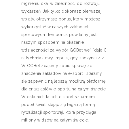
mgnieniu oka, w zależności od rozwoju
wydarzeń. Jak tylko dokonasz pierwszej
wpłaty, otrzymasz bonus, który możesz
wykorzystać w naszych zakładach
sportowych. Ten bonus powitalny jest
naszym sposobem na okazanie
wdzięczności za wybór GGBet we” “daje Ci
natychmiastowy impuls, gdy zaczynasz z.
W GGBet zdajemy sobie sprawę ze
znaczenia zakładów na e-sport i staramy
się zapewnić najlepszą możliwą platformę
dla entuzjastów e-sportu na całym świecie.
W ostatnich latach e-sport szturmem
podbił świat, stając się legalną formą
rywalizacji sportowej, która przyciąga
miliony widzów na całym świecie.