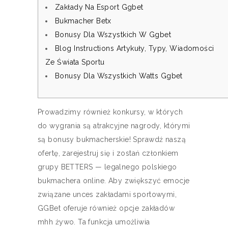
Zakłady Na Esport Ggbet
Bukmacher Betx
Bonusy Dla Wszystkich W Ggbet
Blog Instructions Artykuły, Typy, Wiadomości
Ze Świata Sportu
Bonusy Dla Wszystkich Watts Ggbet
Prowadzimy również konkursy, w których
do wygrania są atrakcyjne nagrody, którymi
są bonusy bukmacherskie! Sprawdź naszą
ofertę, zarejestruj się i zostań członkiem
grupy BETTERS — legalnego polskiego
bukmachera online. Aby zwiększyć emocje
związane unces zakładami sportowymi,
GGBet oferuje również opcje zakładów
mhh żywo. Ta funkcja umożliwia