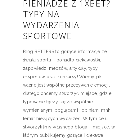
PIENIĄDZE Z 1XBET?
TYPY NA
WYDARZENIA
SPORTOWE
Blog BETTERS to gorące informacje ze
świata sportu – ponadto ciekawostki,
zapowiedzi meczów, artykuły, typy
ekspertów oraz konkursy! Wiemy jak
ważne jest wspólne przeżywanie emocji,
dlatego chcemy stworzyć miejsce, gdzie
typowanie łączy się ze wspólnie
wymienianymi poglądami i opiniami mhh
temat bieżących wydarzeń. W tym celu
stworzyliśmy własnego bloga – miejsce, w
którym publikujemy gorące i ciekawe