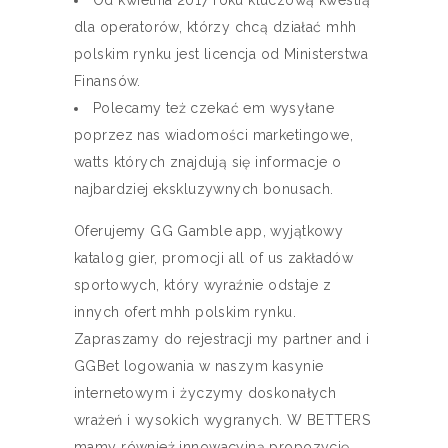
Od kwietnia 2017 roku kluczową kwestią
dla operatorów, którzy chcą działać mhh
polskim rynku jest licencja od Ministerstwa
Finansów.
Polecamy też czekać em wysyłane
poprzez nas wiadomości marketingowe,
watts których znajdują się informacje o
najbardziej ekskluzywnych bonusach.
Oferujemy GG Gamble app, wyjątkowy
katalog gier, promocji all of us zakładów
sportowych, który wyraźnie odstaje z
innych ofert mhh polskim rynku.
Zapraszamy do rejestracji my partner and i
GGBet logowania w naszym kasynie
internetowym i życzymy doskonałych
wrażeń i wysokich wygranych. W BETTERS
mamy również innowacyjną propozycję