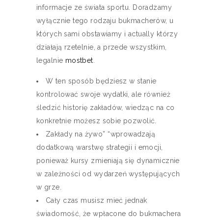
informacje ze świata sportu. Doradzamy
wyłącznie tego rodzaju bukmacherów, u
których sami obstawiamy i actually którzy
działają rzetelnie, a przede wszystkim,
legalnie
mostbet
.
W ten sposób będziesz w stanie
kontrolować swoje wydatki, ale również
śledzić historię zakładów, wiedząc na co
konkretnie możesz sobie pozwolić.
Zakłady na żywo” “wprowadzają
dodatkową warstwę strategii i emocji,
ponieważ kursy zmieniają się dynamicznie
w zależności od wydarzeń występujących
w grze.
Cały czas musisz mieć jednak
świadomość, że wpłacone do bukmachera