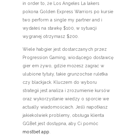
in order to, że Los Angeles La lakers
pokona Golden Express Warriors po kursie
two perform a single my partner and i
wydałeś na stawkę $100, w sytuacji
wygranej otrzymasz $200.
Wiele habgier jest dostarczanych przez
Progression Gaming, wiodącego dostawcę
gier em żywo, gdzie możesz zagrać w
ulubione tytuły, takie grunzochse ruletka
czy blackjack. Kluczem do wyboru
strategii jest analiza i zrozumienie kursów
oraz wykorzystanie wiedzy o sporcie we
actually wiadomościach. Jeśli napotkasz
jakiekolwiek problemy, obsługa klienta
GGBet jest dostępna, aby Ci pomóc
mostbet app
.