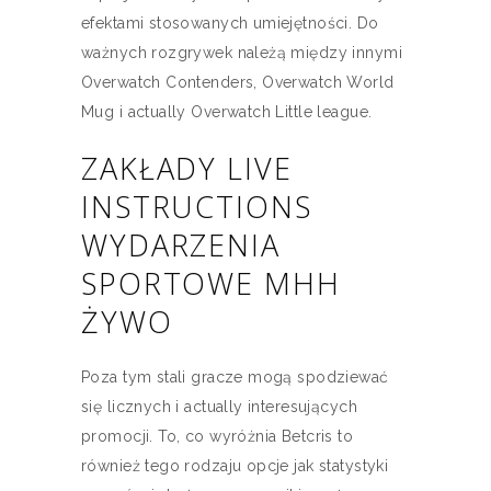
efektami stosowanych umiejętności. Do
ważnych rozgrywek należą między innymi
Overwatch Contenders, Overwatch World
Mug i actually Overwatch Little league.
ZAKŁADY LIVE
INSTRUCTIONS
WYDARZENIA
SPORTOWE MHH
ŻYWO
Poza tym stali gracze mogą spodziewać
się licznych i actually interesujących
promocji. To, co wyróżnia Betcris to
również tego rodzaju opcje jak statystyki