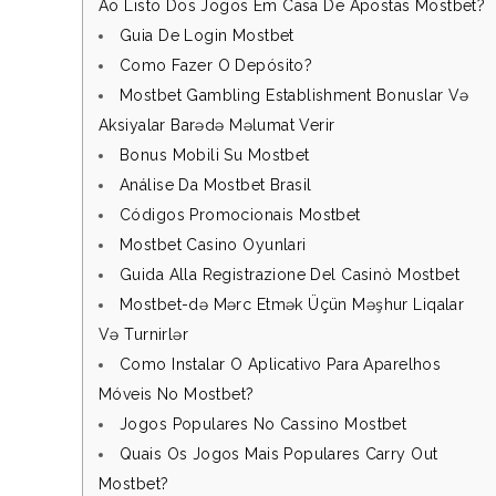
Ao Listo Dos Jogos Em Casa De Apostas Mostbet?
Guia De Login Mostbet
Como Fazer O Depósito?
Mostbet Gambling Establishment Bonuslar Və
Aksiyalar Barədə Məlumat Verir
Bonus Mobili Su Mostbet
Análise Da Mostbet Brasil
Códigos Promocionais Mostbet
Mostbet Casino Oyunlari
Guida Alla Registrazione Del Casinò Mostbet
Mostbet-də Mərc Etmək Üçün Məşhur Liqalar
Və Turnirlər
Como Instalar O Aplicativo Para Aparelhos
Móveis No Mostbet?
Jogos Populares No Cassino Mostbet
Quais Os Jogos Mais Populares Carry Out
Mostbet?