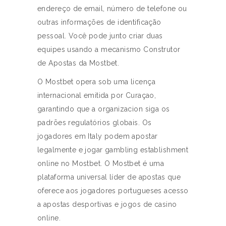
endereço de email, número de telefone ou
outras informações de identificação
pessoal. Você pode junto criar duas
equipes usando a mecanismo Construtor
de Apostas da Mostbet.
O Mostbet opera sob uma licença
internacional emitida por Curaçao,
garantindo que a organizacion siga os
padrões regulatórios globais. Os
jogadores em Italy podem apostar
legalmente e jogar gambling establishment
online no Mostbet. O Mostbet é uma
plataforma universal líder de apostas que
oferece aos jogadores portugueses acesso
a apostas desportivas e jogos de casino
online.