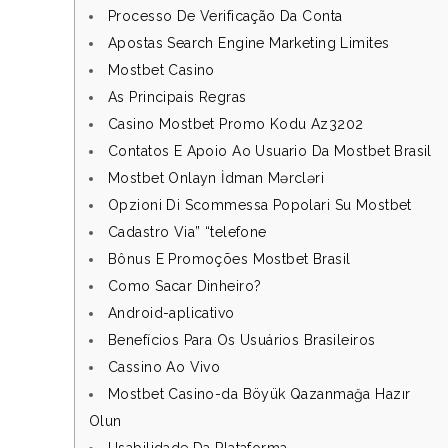
Processo De Verificação Da Conta
Apostas Search Engine Marketing Limites
Mostbet Casino
As Principais Regras
Casino Mostbet Promo Kodu Az3202
Contatos E Apoio Ao Usuario Da Mostbet Brasil
Mostbet Onlayn İdman Mərcləri
Opzioni Di Scommessa Popolari Su Mostbet
Cadastro Via” “telefone
Bônus E Promoções Mostbet Brasil
Como Sacar Dinheiro?
Android-aplicativo
Benefícios Para Os Usuários Brasileiros
Cassino Ao Vivo
Mostbet Casino-da Böyük Qazanmağa Hazır
Olun