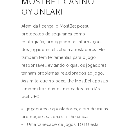
MOSTBET CASINO
OYUNLARI
Além da licença, o MostBet possui
protocolos de segurança como
criptografia, protegendo os informações
dos jogadores elizabeth apostadores. Ele
também tem ferramentas para o jogo
responsável, evitando o qual os jogadores
tenham problemas relacionados ao jogo.
Assim lo que no boxe, the MostBet apostas
também traz ótimos mercados para fãs
weil UFC.
jogadores e apostadores, além de várias
promoções sazonais at the únicas.
Uma variedade de jogos TOTO está