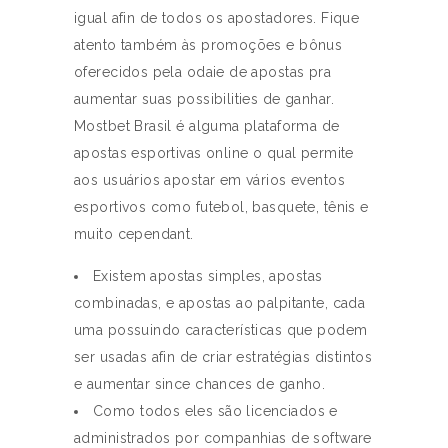
igual afin de todos os apostadores. Fique
atento também às promoções e bônus
oferecidos pela odaie de apostas pra
aumentar suas possibilities de ganhar.
Mostbet Brasil é alguma plataforma de
apostas esportivas online o qual permite
aos usuários apostar em vários eventos
esportivos como futebol, basquete, tênis e
muito cependant.
Existem apostas simples, apostas
combinadas, e apostas ao palpitante, cada
uma possuindo características que podem
ser usadas afin de criar estratégias distintos
e aumentar since chances de ganho.
Como todos eles são licenciados e
administrados por companhias de software