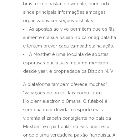
brasileiro é bastante evidente, com todas
since principais informações ambages
organizadas em seções distintas.
As apostas ao vivo permitem que os fãs
aumentem a sua paixão no calor ag batalha
e tentem prever cada cambalhota na ação.
A Mostbet é uma locuinta de apostas
esportivas que atua simply no mercado
desde year, é propriedade da Bizbon N. V.
A plataforma também oferece muchas”
“variações de poker, tais como Texas
Hold’em electronic Omaha. O futebol é,
sem qualquer dúvida, o esporte mais
vibrante elizabeth contagiante no país da
Mostbet, em particular no País brasileiro,
onde é uma verdadeira paixão franquista. A