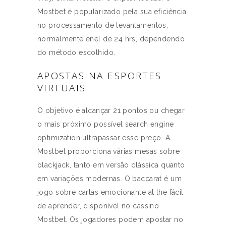
Mostbet é popularizado pela sua eficiência
no processamento de levantamentos,
normalmente enel de 24 hrs, dependendo
do método escolhido.
APOSTAS NA ESPORTES
VIRTUAIS
O objetivo é alcançar 21 pontos ou chegar
o mais próximo possível search engine
optimization ultrapassar esse preço. A
Mostbet proporciona várias mesas sobre
blackjack, tanto em versão clássica quanto
em variações modernas. O baccarat é um
jogo sobre cartas emocionante at the fácil
de aprender, disponível no cassino
Mostbet. Os jogadores podem apostar no