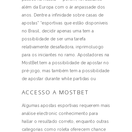
além da Europa com o är anpassade dos
anos. Dentre a infinidade sobre casas de
apostas” “esportivas que estão disponíveis
no Brasil, decidir apenas uma tem a
possibilidade de ser uma tarefa
relativamente desafiadora, inprimoluogo
para os iniciantes no ramo. Apostadores na
MostBet tem a possibilidade de apostar no
pré-jogo, mas também tem a possibilidade
de apostar durante while partidas ou
ACCESSO A MOSTBET
Algumas apostas esportivas requerem mais
análise electronic conhecimento para
hallar o resultado correto, enquanto outras
categorias como roleta oferecem chance