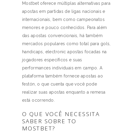
Mostbet oferece múltiplas alternativas para
apostas em partidas de ligas nacionais e
internacionais, bem como campeonatos
menores e pouco conhecidos. Para além
das apostas convencionais, há também
mercados populares como total para gols,
handicaps, electronic apostas focadas na
jogadores específicos e suas
performances individuais em campo. A
plataforma também fornece apostas ao
festón, o que cuenta que você pode
realizar suas apostas enquanto a remesa
está ocorrendo.
O QUE VOCÊ NECESSITA
SABER SOBRE TO
MOSTBET?