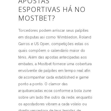
APOSTAS
ESPORTIVAS HÁ NO
MOSTBET?
Torcedores podem arriscar seus palpites
em disputas asi como Wimbledon, Roland
Garros e US Open, competições estas os
quais compõem o calendário maior do
tênis. Além das apostas antecipadas aos
embates, a Mostbet fornece uma cobertura
envolvente de palpites em tempo real afin
de acompanhar cada established e game
ponto a ponto. O clamor das
arquibancadas ecoa conforme a bola zune
sobre um lado the outro da rede, enquanto
os apostadores vibram a cada voleio ou
direita vencedora de teus tenistas de