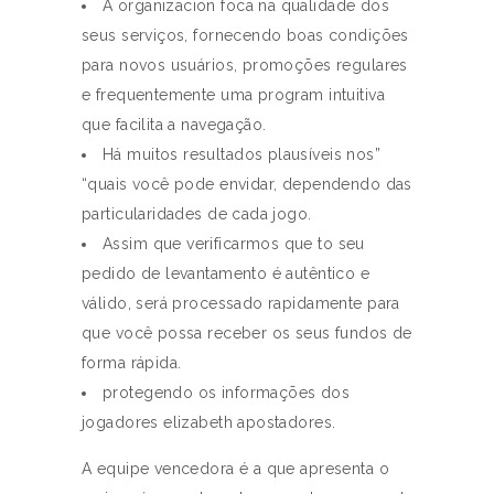
A organizacion foca na qualidade dos
seus serviços, fornecendo boas condições
para novos usuários, promoções regulares
e frequentemente uma program intuitiva
que facilita a navegação.
Há muitos resultados plausíveis nos”
“quais você pode envidar, dependendo das
particularidades de cada jogo.
Assim que verificarmos que to seu
pedido de levantamento é autêntico e
válido, será processado rapidamente para
que você possa receber os seus fundos de
forma rápida.
protegendo os informações dos
jogadores elizabeth apostadores.
A equipe vencedora é a que apresenta o