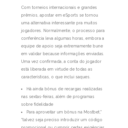
Com torneios internacionais e grandes
prêmios, apostar em eSports se tornou
uma alternativa interessante pra muitos
jogadores. Normalmente, o processo para
conferência leva algumas horas, embora a
equipe de apoio seja extremamente bune
em validar because informações enviadas.
Uma vez confirmada, a conta do jogador
está liberada em virtude de todas as
características, o que inclui saques.
Há ainda bônus de recargas realizadas
nas sextas-feiras, além de programas
sobre fidelidade
Para aproveitar um bônus na Mostbet,”
“talvez seja preciso introduzir um código
promocional ou cumprir certas exigências,