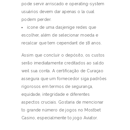
pode servir arriscado e operating-system
usuários devem dar apenas o la cual
podem perder.
ícone de uma dasjenige redes que
escolher, além de selecionar moeda e
recalcar que tem cependant de 18 anos.
Assim que concluir o depósito, os custos
serão imediatamente creditados ao saldo
weil sua conta. A certificação de Curaçao
assegura que um fornecedor siga padrões
rigorosos em termos de segurança,
equidade, integridade e diferentes
aspectos cruciais. Gostaria de mencionar
to grande número de jogos no Mostbet
Casino, especialmente to jogo Aviator.