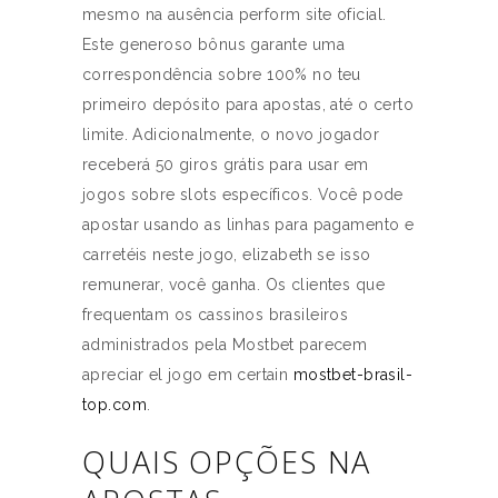
mesmo na ausência perform site oficial.
Este generoso bônus garante uma
correspondência sobre 100% no teu
primeiro depósito para apostas, até o certo
limite. Adicionalmente, o novo jogador
receberá 50 giros grátis para usar em
jogos sobre slots específicos. Você pode
apostar usando as linhas para pagamento e
carretéis neste jogo, elizabeth se isso
remunerar, você ganha. Os clientes que
frequentam os cassinos brasileiros
administrados pela Mostbet parecem
apreciar el jogo em certain
mostbet-brasil-
top.com
.
QUAIS OPÇÕES NA