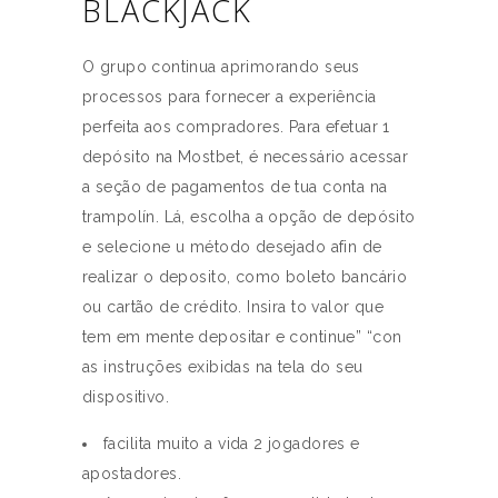
BLACKJACK
O grupo continua aprimorando seus
processos para fornecer a experiência
perfeita aos compradores. Para efetuar 1
depósito na Mostbet, é necessário acessar
a seção de pagamentos de tua conta na
trampolín. Lá, escolha a opção de depósito
e selecione u método desejado afin de
realizar o deposito, como boleto bancário
ou cartão de crédito. Insira to valor que
tem em mente depositar e continue” “con
as instruções exibidas na tela do seu
dispositivo.
facilita muito a vida 2 jogadores e
apostadores.