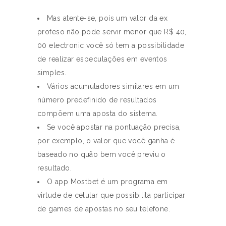
Mas atente-se, pois um valor da ex
profeso não pode servir menor que R$ 40,
00 electronic você só tem a possibilidade
de realizar especulações em eventos
simples.
Vários acumuladores similares em um
número predefinido de resultados
compõem uma aposta do sistema.
Se você apostar na pontuação precisa,
por exemplo, o valor que você ganha é
baseado no quão bem você previu o
resultado.
O app Mostbet é um programa em
virtude de celular que possibilita participar
de games de apostas no seu telefone.