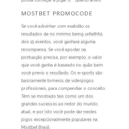
possa começar a jogar o” “quanto antes.
MOSTBET PROMOCODE
Se você adivinhar com exatidão os
resultados de no mínimo being unfaithful
dos 15 eventos, você ganhará alguma
recompensa. Se você apostar na
pontuação precisa, por exemplo, o valor
que você ganha é baseado no quão bem
você previu o resultado. Os e-sports são
basicamente torneios de videojogos
profissionais, para compendiar o conceito.
Têm se mostrado tais como um dos
grandes sucessos ao redor do mundo
atual, e por isto você pode dar nestes
jogos excepcionalmente populares na
Mostbet Brasil.