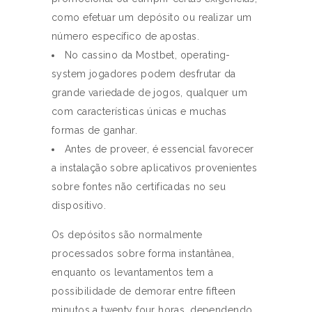
como efetuar um depósito ou realizar um
número específico de apostas.
No cassino da Mostbet, operating-
system jogadores podem desfrutar da
grande variedade de jogos, qualquer um
com características únicas e muchas
formas de ganhar.
Antes de proveer, é essencial favorecer
a instalação sobre aplicativos provenientes
sobre fontes não certificadas no seu
dispositivo.
Os depósitos são normalmente
processados sobre forma instantânea,
enquanto os levantamentos tem a
possibilidade de demorar entre fifteen
minutos a twenty four horas, dependendo