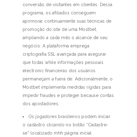
conversão de visitantes em clientes. Dessa
programa, os afiliados conseguem
aprimorar continuamente suas técnicas de
promoção do site de uma Mostbet,
ampliando a cada mês o alcance de seu
negócio. A plataforma emprega
criptografia SSL avançada para asegurar
que todas while informações pessoais
electronic financeiras dos usuários
permaneçam a fuera de. Adicionalmente, o
Mostbet implementa medidas rígidas para
impedir fraudes e proteger because contas
dos apostadores.
Os jogadores brasileiros podem iniciar
o cadastro clicando no botão “Cadastre-
se” localizado mhh página inicial.