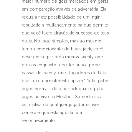
maior número de gols marcados em geral
em comparação através da adversária. Ela
reduz a new possibilidade de um ingin
resultado simultaneamente na que permite
que você lucre através do sucesso de teus
rivais. No jogo simples, mas ao mesmo
tempo emocionante do black jack, você
deve conseguir pelo menos twenty one
pontos enquanto u dealer nunca pode
passar de twenty-one. Jogadores do País
brasileiro normalmente optam” “total pelos
jogos normais de blackjack quanto pelos
jogos ao vivo na Mostbet. Somente se a
estimativa de qualquer jogador estiver
correta é que esta aposta terá
reconhecimento.