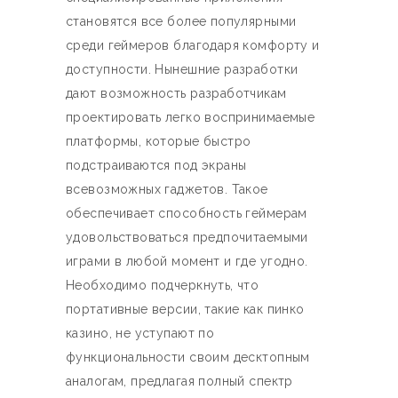
становятся все более популярными
среди геймеров благодаря комфорту и
доступности. Нынешние разработки
дают возможность разработчикам
проектировать легко воспринимаемые
платформы, которые быстро
подстраиваются под экраны
всевозможных гаджетов. Такое
обеспечивает способность геймерам
удовольствоваться предпочитаемыми
играми в любой момент и где угодно.
Необходимо подчеркнуть, что
портативные версии, такие как пинко
казино, не уступают по
функциональности своим десктопным
аналогам, предлагая полный спектр