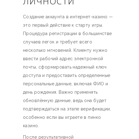
ЛИЧНОСТИ
Создание аккаунта в интернет-казино —
это первый действие к старту игры.
Процедура регистрации в большинстве
случаев легок и требует всего
несколько мгновений. Клиенту нужно
ввести рабочий адрес электронной
почты, сформировать надежный ключ
доступа и предоставить определенные
персональные данные, включая ФИО и
день рождения. Важно применять
обновлённую данные, ведь она будет
подтверждаться на этапе верификации,
особенно если вы играете в пинко
казино.
После результативной