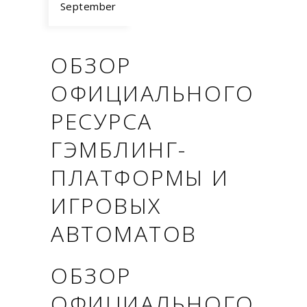
September
ОБЗОР
ОФИЦИАЛЬНОГО
РЕСУРСА
ГЭМБЛИНГ-
ПЛАТФОРМЫ И
ИГРОВЫХ
АВТОМАТОВ
ОБЗОР
ОФИЦИАЛЬНОГО