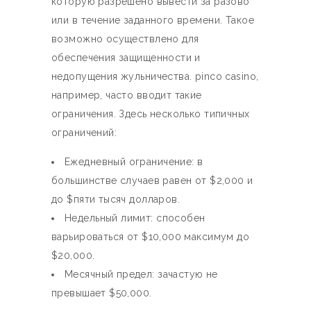
которую разрешено вывести за разово
или в течение заданного времени. Такое
возможно осуществлено для
обеспечения защищенности и
недопущения жульничества. pinco casino,
например, часто вводит такие
ограничения. Здесь несколько типичных
ограничений:
Ежедневный ограничение: в
большинстве случаев равен от $2,000 и
до $пяти тысяч долларов.
Недельный лимит: способен
варьироваться от $10,000 максимум до
$20,000.
Месячный предел: зачастую не
превышает $50,000.