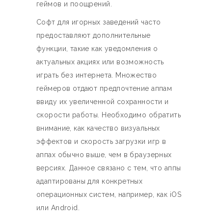
геймов и поощрений.
Софт для игорных заведений часто
предоставляют дополнительные
функции, такие как уведомления о
актуальных акциях или возможность
играть без интернета. Множество
геймеров отдают предпочтение аппам
ввиду их увеличенной сохранности и
скорости работы. Необходимо обратить
внимание, как качество визуальных
эффектов и скорость загрузки игр в
аппах обычно выше, чем в браузерных
версиях. Данное связано с тем, что аппы
адаптированы для конкретных
операционных систем, например, как iOS
или Android.