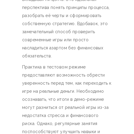
перспектива понять принципы процесса,
разобрать её черты и сформировать
собственную стратегию. Вдобавок, это
замечательный способ проверить
современные игры или просто
насладиться азартом без финансовых
обязательств.
Практика в тестовом режиме
предоставляют возможность обрести
уверенность перед тем, как переходить к
игре на реальные деньги. Необходимо
осознавать, что итоги в демо-режиме
могут разниться от реальной игры из-за
недостатка стресса и финансового
риска. Однако, регулярные занятия
поспособствуют улучшить навыки и