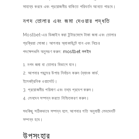
সাহায্য করবে এবং প্রয়োজনীয় বাকিতে পরিবর্তন আনতে পারবে।
নগদ তোলার এবং জমা দেওয়ার পদ্ধতি
Mostbet-এর ডিজাইন করা ইন্টারফেসে টাকা জমা এবং তোলার
প্রক্রিয়া সোজা। আপনার অ্যাকাউন্টে যান এবং নিচের
পদক্ষেপগুলি অনুসরণ করুন:
mostbet লগইন
নগদ জমা বা তোলার বিভাগে যান।
আপনার পছন্দের উপায় নির্বাচন করুন (ব্যাংক কার্ড,
ইলেকট্রনিক ওয়ালেট)।
প্রয়োজনীয় পরিমাণ এবং তথ্য প্রবেশ করুন।
লেনদেন সম্পন্ন করতে নিশ্চিতকরণ করুন।
সবকিছু সঠিকভাবে সম্পন্ন হলে, আপনার গতি অনুযায়ী লেনদেনটি
সম্পন্ন হবে।
উপসংহার