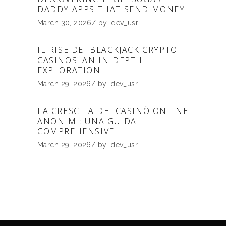
DADDY APPS THAT SEND MONEY
March 30, 2026
by
dev_usr
IL RISE DEI BLACKJACK CRYPTO
CASINOS: AN IN-DEPTH
EXPLORATION
March 29, 2026
by
dev_usr
LA CRESCITA DEI CASINÒ ONLINE
ANONIMI: UNA GUIDA
COMPREHENSIVE
March 29, 2026
by
dev_usr