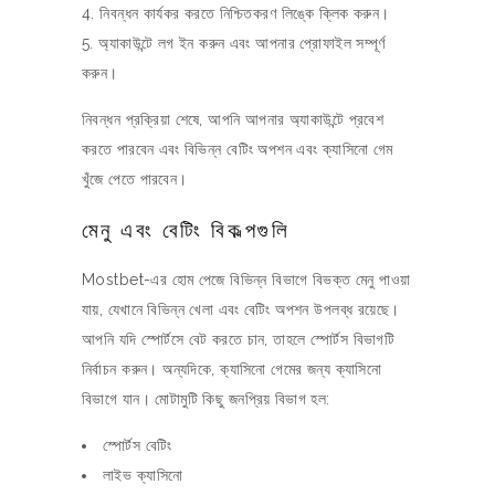
নিবন্ধন কার্যকর করতে নিশ্চিতকরণ লিঙ্কে ক্লিক করুন।
অ্যাকাউন্টে লগ ইন করুন এবং আপনার প্রোফাইল সম্পূর্ণ
করুন।
নিবন্ধন প্রক্রিয়া শেষে, আপনি আপনার অ্যাকাউন্টে প্রবেশ
করতে পারবেন এবং বিভিন্ন বেটিং অপশন এবং ক্যাসিনো গেম
খুঁজে পেতে পারবেন।
মেনু এবং বেটিং বিকল্পগুলি
Mostbet-এর হোম পেজে বিভিন্ন বিভাগে বিভক্ত মেনু পাওয়া
যায়, যেখানে বিভিন্ন খেলা এবং বেটিং অপশন উপলব্ধ রয়েছে।
আপনি যদি স্পোর্টসে বেট করতে চান, তাহলে স্পোর্টস বিভাগটি
নির্বাচন করুন। অন্যদিকে, ক্যাসিনো গেমের জন্য ক্যাসিনো
বিভাগে যান। মোটামুটি কিছু জনপ্রিয় বিভাগ হল:
স্পোর্টস বেটিং
লাইভ ক্যাসিনো