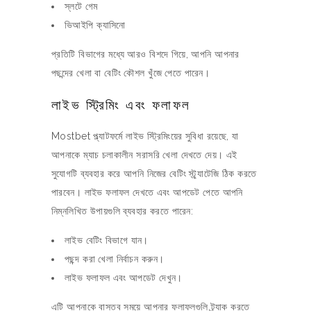
স্লটে গেম
ভিআইপি ক্যাসিনো
প্রতিটি বিভাগের মধ্যে আরও বিশদে গিয়ে, আপনি আপনার
পছন্দের খেলা বা বেটিং কৌশল খুঁজে পেতে পারেন।
লাইভ স্ট্রিমিং এবং ফলাফল
Mostbet প্ল্যাটফর্মে লাইভ স্ট্রিমিংয়ের সুবিধা রয়েছে, যা
আপনাকে ম্যাচ চলাকালীন সরাসরি খেলা দেখতে দেয়। এই
সুযোগটি ব্যবহার করে আপনি নিজের বেটিং স্ট্র্যাটেজি ঠিক করতে
পারবেন। লাইভ ফলাফল দেখতে এবং আপডেট পেতে আপনি
নিম্নলিখিত উপায়গুলি ব্যবহার করতে পারেন:
লাইভ বেটিং বিভাগে যান।
পছন্দ করা খেলা নির্বাচন করুন।
লাইভ ফলাফল এবং আপডেট দেখুন।
এটি আপনাকে বাস্তব সময়ে আপনার ফলাফলগুলি ট্র্যাক করতে