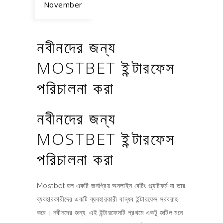
November
নবীনদের জন্য
MOSTBET ইন্টারফেস
পরিচালনা করা
নবীনদের জন্য
MOSTBET ইন্টারফেস
পরিচালনা করা
Mostbet হল একটি জনপ্রিয় অনলাইন বেটিং প্ল্যাটফর্ম যা তার
ব্যবহারকারীদের একটি ব্যবহারকারী বান্ধব ইন্টারফেস সরবরাহ
করে। নবীনদের জন্য, এই ইন্টারফেসটি প্রথমে একটু জটিল মনে