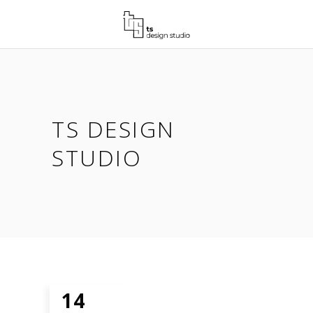
TS DESIGN
STUDIO
14