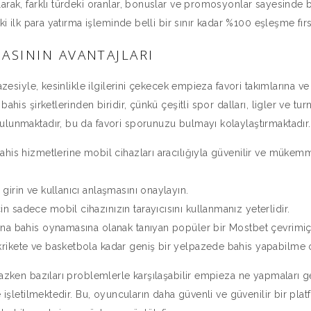
larak, farklı türdeki oranlar, bonuslar ve promosyonlar sayesinde
i ilk para yatırma işleminde belli bir sınır kadar %100 eşleşme fırs
ASININ AVANTAJLARI
pazesiyle, kesinlikle ilgilerini çekecek empieza favori takımlarına 
bahis şirketlerinden biridir, çünkü çeşitli spor dalları, ligler ve 
ulunmaktadır, bu da favori sporunuzu bulmayı kolaylaştırmaktadır.
bahis hizmetlerine mobil cihazları aracılığıyla güvenilir ve mükemme
girin ve kullanıcı anlaşmasını onaylayın.
n sadece mobil cihazınızın tarayıcısını kullanmanız yeterlidir.
cuna bahis oynamasına olanak tanıyan popüler bir Mostbet çevrimi
krikete ve basketbola kadar geniş bir yelpazede bahis yapabilme 
azken bazıları problemlerle karşılaşabilir empieza ne yapmaları ge
e işletilmektedir. Bu, oyuncuların daha güvenli ve güvenilir bir pl