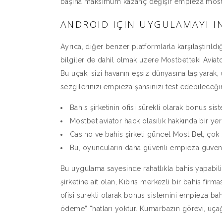
başına maksimum kazanç değişir empieza most
ANDROID IÇIN UYGULAMAYI I
Ayrıca, diğer benzer platformlarla karşılaştırıld
bilgiler de dahil olmak üzere Mostbet’teki Aviato
Bu uçak, sizi havanın eşsiz dünyasına taşıyarak,
sezgilerinizi empieza şansınızı test edebileceği
Bahis şirketinin ofisi sürekli olarak bonus sis
Mostbet aviator hack olasılık hakkında bir ye
Casino ve bahis şirketi güncel Most Bet, çok 
Bu, oyuncuların daha güvenli empieza güvenil
Bu uygulama sayesinde rahatlıkla bahis yapabil
şirketine ait olan, Kıbrıs merkezli bir bahis firm
ofisi sürekli olarak bonus sistemini empieza bah
ödeme” “hatları yoktur. Kumarbazın görevi, uç