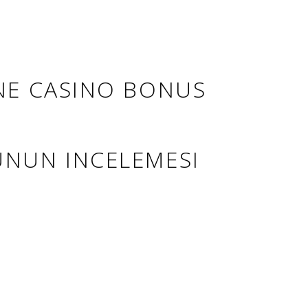
INE CASINO BONUS
UNUN INCELEMESI