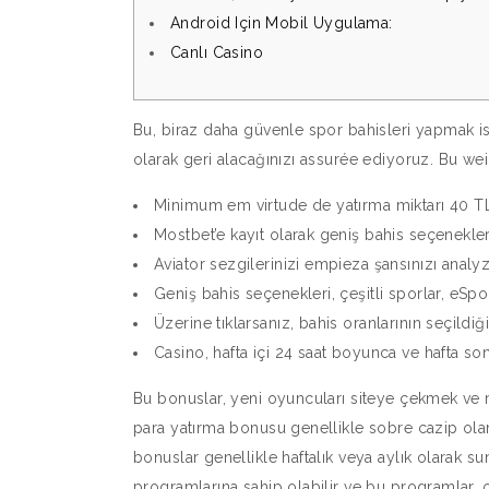
Android Için Mobil Uygulama:
Canlı Casino
Bu, biraz daha güvenle spor bahisleri yapmak is
olarak geri alacağınızı assurée ediyoruz. Bu we
Minimum em virtude de yatırma miktarı 40 TL
Mostbet’e kayıt olarak geniş bahis seçeneklerin
Aviator sezgilerinizi empieza şansınızı analy
Geniş bahis seçenekleri, çeşitli sporlar, eSp
Üzerine tıklarsanız, bahis oranlarının seçildiğ
Casino, hafta içi 24 saat boyunca ve hafta son
Bu bonuslar, yeni oyuncuları siteye çekmek ve me
para yatırma bonusu genellikle sobre cazip olanı
bonuslar genellikle haftalık veya aylık olarak s
programlarına sahip olabilir ve bu programlar,