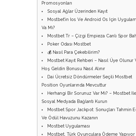
Promosyonları
Sosyal Ağlar Üzerinden Kayıt
Mostbet’in Ios Ve Android Os Için Uygulam
Va Mı?
Mostbet Tr – Çizgi Empieza Canlı Spor Bah
Poker Odası Mostbet
💰 Nasıl Para Çekebilirim?
Mostbet Kayıt Rehberi – Nasıl Üye Olunur 
Hoş Geldin Bonusu Nasıl Alınır
Dai Ücretsiz Döndürmeler Seçili Mostbet
Position Oyunlarında Mevcuttur
Herhangi Bir Sorunuz Var Mı? – Mostbet Il
Sosyal Medyada Bağlantı Kurun
Mostbet Spor Jackpot: Sonuçları Tahmin E
Ve Ödül Havuzunu Kazanın
Mostbet Uygulaması
Mostbet, Türk Oyunculara Ödeme Yapıyor