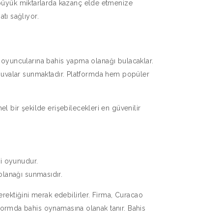
 büyük miktarlarda kazanç elde etmenize
atı sağlıyor.
ve oyuncularına bahis yapma olanağı bulacaklar.
turnuvalar sunmaktadır. Platformda hem popüler
l bir şekilde erişebilecekleri en güvenilir
çi oyunudur.
olanağı sunmasıdır.
rektiğini merak edebilirler. Firma, Curacao
atformda bahis oynamasına olanak tanır. Bahis