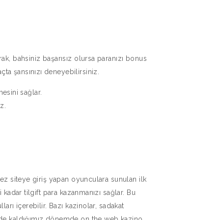
ak, bahsiniz başarısız olursa paranızı bonus
ta şansınızı deneyebilirsiniz.
esini sağlar.
z.
.
ez siteye giriş yapan oyunculara sunulan ilk
 kadar tilgift para kazanmanızı sağlar. Bu
rı içerebilir. Bazı kazinolar, sadakat
 Evde kaldığımız dönemde on the web kazino