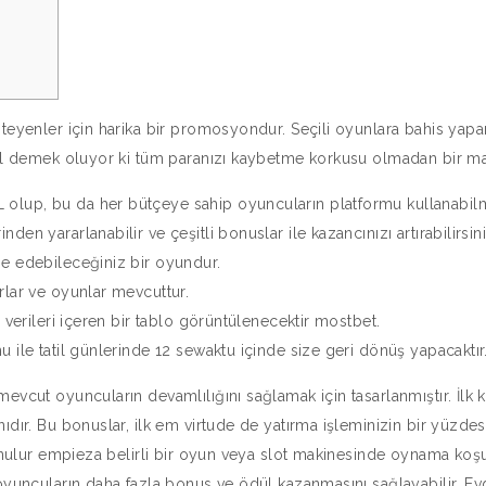
teyenler için harika bir promosyondur. Seçili oyunlara bahis yapar
il demek oluyor ki tüm paranızı kaybetme korkusu olmadan bir maç
 olup, bu da her bütçeye sahip oyuncuların platformu kullanabilm
den yararlanabilir ve çeşitli bonuslar ile kazancınızı artırabilirsini
ze edebileceğiniz bir oyundur.
orlar ve oyunlar mevcuttur.
i verileri içeren bir tablo görüntülenecektir mostbet.
u ile tatil günlerinde 12 sewaktu içinde size geri dönüş yapacaktır
vcut oyuncuların devamlılığını sağlamak için tasarlanmıştır. İlk k
dır. Bu bonuslar, ilk em virtude de yatırma işleminizin bir yüzdesi
unulur empieza belirli bir oyun veya slot makinesinde oynama koşulla
 oyuncuların daha fazla bonus ve ödül kazanmasını sağlayabilir.