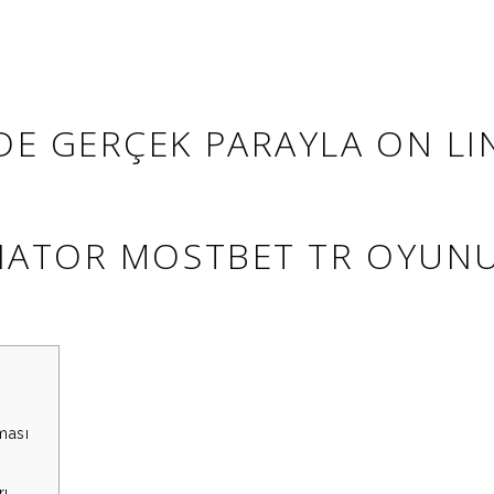
DE GERÇEK PARAYLA ON L
VIATOR MOSTBET TR OYUN
ması
rı