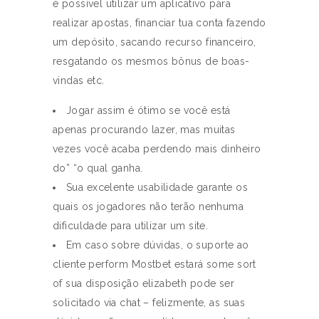
é possível utilizar um aplicativo para
realizar apostas, financiar tua conta fazendo
um depósito, sacando recurso financeiro,
resgatando os mesmos bônus de boas-
vindas etc.
Jogar assim é ótimo se você está
apenas procurando lazer, mas muitas
vezes você acaba perdendo mais dinheiro
do” “o qual ganha.
Sua excelente usabilidade garante os
quais os jogadores não terão nenhuma
dificuldade para utilizar um site.
Em caso sobre dúvidas, o suporte ao
cliente perform Mostbet estará some sort
of sua disposição elizabeth pode ser
solicitado via chat – felizmente, as suas