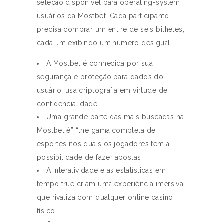
seleção disponível para operating-system
usuários da Mostbet. Cada participante
precisa comprar um entire de seis bilhetes,
cada um exibindo um número desigual.
A Mostbet é conhecida por sua
segurança e proteção para dados do
usuário, usa criptografia em virtude de
confidencialidade.
Uma grande parte das mais buscadas na
Mostbet é” “the gama completa de
esportes nos quais os jogadores tem a
possibilidade de fazer apostas.
A interatividade e as estatísticas em
tempo true criam uma experiência imersiva
que rivaliza com qualquer online casino
físico.