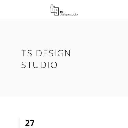
TS DESIGN
STUDIO
27