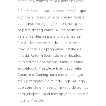
garantindo conveniência e acessibilidade.
É fundamental levar em consideração que
a primeira coisa que você precisa fazer é ir
para since configurações do smart phone,
na parte de segurança. Ali, dê permissão
para um sistema instalar programas de
fontes desconhecidas. Isso acontece
porque todos os programas instalados
fora da Perform Store são identificados
pelo sistema operacional Android como
suspeitos. O MostBet é licenciado pela
Curaçao e-Gaming, uma dieses licenças
mais principales do mundo. Popular jogo
que consiste em fazer u máximo de pontos
com 3 tarjetas, há ótimas opções de bacará
not any MostBet.