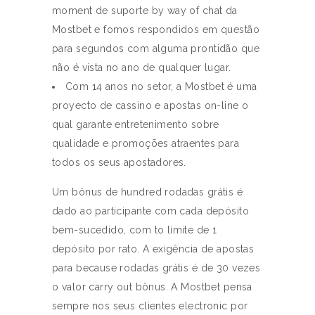
moment de suporte by way of chat da
Mostbet e fomos respondidos em questão
para segundos com alguma prontidão que
não é vista no ano de qualquer lugar.
Com 14 anos no setor, a Mostbet é uma
proyecto de cassino e apostas on-line o
qual garante entretenimento sobre
qualidade e promoções atraentes para
todos os seus apostadores.
Um bônus de hundred rodadas grátis é
dado ao participante com cada depósito
bem-sucedido, com to limite de 1
depósito por rato. A exigência de apostas
para because rodadas grátis é de 30 vezes
o valor carry out bônus. A Mostbet pensa
sempre nos seus clientes electronic por