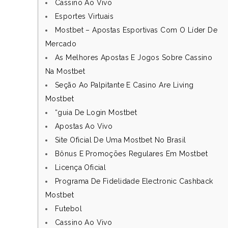
Cassino Ao Vivo
Esportes Virtuais
Mostbet – Apostas Esportivas Com O Líder De
Mercado
As Melhores Apostas E Jogos Sobre Cassino
Na Mostbet
Seção Ao Palpitante E Casino Are Living
Mostbet
“guia De Login Mostbet
Apostas Ao Vivo
Site Oficial De Uma Mostbet No Brasil
Bônus E Promoções Regulares Em Mostbet
Licença Oficial
Programa De Fidelidade Electronic Cashback
Mostbet
Futebol
Cassino Ao Vivo