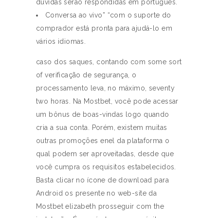
dúvidas serão respondidas em português.
Conversa ao vivo” “com o suporte do
comprador está pronta para ajudá-lo em
vários idiomas.
caso dos saques, contando com some sort
of verificação de segurança, o
processamento leva, no máximo, seventy
two horas. Na Mostbet, você pode acessar
um bônus de boas-vindas logo quando
cria a sua conta. Porém, existem muitas
outras promoções enel da plataforma o
qual podem ser aproveitadas, desde que
você cumpra os requisitos estabelecidos.
Basta clicar no ícone de download para
Android os presente no web-site da
Mostbet elizabeth prosseguir com the