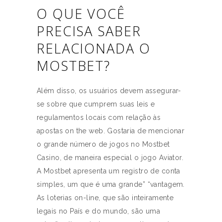
O QUE VOCÊ
PRECISA SABER
RELACIONADA O
MOSTBET?
Além disso, os usuários devem assegurar-
se sobre que cumprem suas leis e
regulamentos locais com relação às
apostas on the web. Gostaria de mencionar
o grande número de jogos no Mostbet
Casino, de maneira especial o jogo Aviator.
A Mostbet apresenta um registro de conta
simples, um que é uma grande” “vantagem.
As loterias on-line, que são inteiramente
legais no País e do mundo, são uma