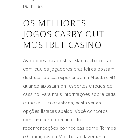
PALPITANTE.
OS MELHORES
JOGOS CARRY OUT
MOSTBET CASINO
As opções de apostas listadas abaixo são
com que os jogadores brasileiros possam
desfrutar de tua experiência na Mostbet BR
quando apostam em esportes e jogos de
cassino. Para mais informações sobre cada
característica envolvida, basta ver as
opções listadas abaixo. Você concorda
com um certo conjunto de
recomendações conhecidas como Termos
e Condições da Mostbet ao fazer uma