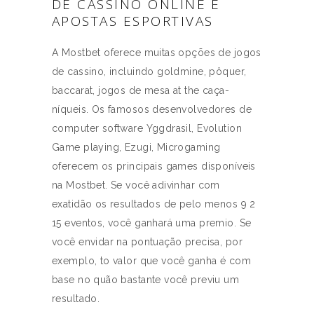
DE CASSINO ONLINE E
APOSTAS ESPORTIVAS
A Mostbet oferece muitas opções de jogos
de cassino, incluindo goldmine, pôquer,
baccarat, jogos de mesa at the caça-
níqueis. Os famosos desenvolvedores de
computer software Yggdrasil, Evolution
Game playing, Ezugi, Microgaming
oferecem os principais games disponíveis
na Mostbet. Se você adivinhar com
exatidão os resultados de pelo menos 9 2
15 eventos, você ganhará uma premio. Se
você envidar na pontuação precisa, por
exemplo, to valor que você ganha é com
base no quão bastante você previu um
resultado.