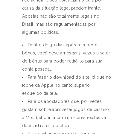
não atingiu o seu potencial no país por
causa da situação legal predominante.
Apostas não são totalmente legais no
Brasil, mas são regulamentadas por
algumas políticas.
Dentro de 30 dias após receber o
bônus, você deve arriesgar 5 vezes u valor
do bônus para poder retirá-lo para sua
conta pessoal.
Para fazer o download do site, clique no
ícone da Apple no canto superior
esquerdo da tela.
Para os apostadores que, por vezes,
gostam sobre aproveitar jogos de cassino,
a Mostbet conta com uma área exclusiva
dedicada a esta prática.
Para ganhar ao jogar slots em um