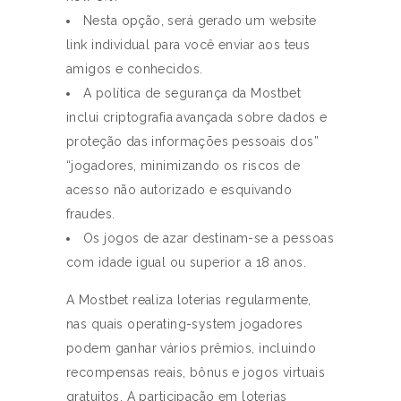
Nesta opção, será gerado um website
link individual para você enviar aos teus
amigos e conhecidos.
A política de segurança da Mostbet
inclui criptografia avançada sobre dados e
proteção das informações pessoais dos”
“jogadores, minimizando os riscos de
acesso não autorizado e esquivando
fraudes.
Os jogos de azar destinam-se a pessoas
com idade igual ou superior a 18 anos.
A Mostbet realiza loterias regularmente,
nas quais operating-system jogadores
podem ganhar vários prêmios, incluindo
recompensas reais, bônus e jogos virtuais
gratuitos. A participação em loterias