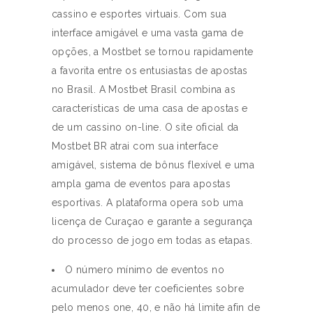
cassino e esportes virtuais. Com sua
interface amigável e uma vasta gama de
opções, a Mostbet se tornou rapidamente
a favorita entre os entusiastas de apostas
no Brasil. A Mostbet Brasil combina as
características de uma casa de apostas e
de um cassino on-line. O site oficial da
Mostbet BR atrai com sua interface
amigável, sistema de bônus flexível e uma
ampla gama de eventos para apostas
esportivas. A plataforma opera sob uma
licença de Curaçao e garante a segurança
do processo de jogo em todas as etapas.
O número mínimo de eventos no
acumulador deve ter coeficientes sobre
pelo menos one, 40, e não há limite afin de