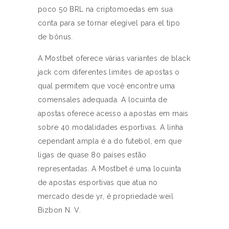
poco 50 BRL na criptomoedas em sua
conta para se tornar elegível para el tipo
de bônus.
A Mostbet oferece várias variantes de black
jack com diferentes limites de apostas o
qual permitem que você encontre uma
comensales adequada. A locuinta de
apostas oferece acesso a apostas em mais
sobre 40 modalidades esportivas. A linha
cependant ampla é a do futebol, em que
ligas de quase 80 países estão
representadas. A Mostbet é uma locuinta
de apostas esportivas que atua no
mercado desde yr, é propriedade weil
Bizbon N. V.