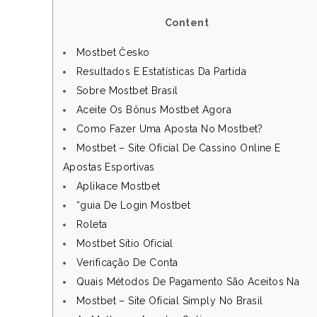
Content
Mostbet Česko
Resultados E Estatísticas Da Partida
Sobre Mostbet Brasil
Aceite Os Bônus Mostbet Agora
Como Fazer Uma Aposta No Mostbet?
Mostbet – Site Oficial De Cassino Online E
Apostas Esportivas
Aplikace Mostbet
“guia De Login Mostbet
Roleta
Mostbet Sítio Oficial
Verificação De Conta
Quais Métodos De Pagamento São Aceitos Na
Mostbet – Site Oficial Simply No Brasil