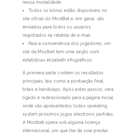
nessa modalidade.
Todos os bônus estão disponíveis no
site oficial do MostBet e, em geral, são
enviados para todos os usuários
registrados na retahíla de e-mail.
Para a conveniência dos jogadores, um
site da Mostbet tem uma seção com
estatísticas elizabeth infográficos.
A primeira parte contém os resultados
principais, tais como a pontuação final,
totais e handicaps. Após estes passos, será
ligado e redirecionado para a página inicial,
onde são apresentados todos operating
system próximos jogos electronic partidas.
A Mostbet opera sob alguma licença
internacional, um que lhe da voie prestar