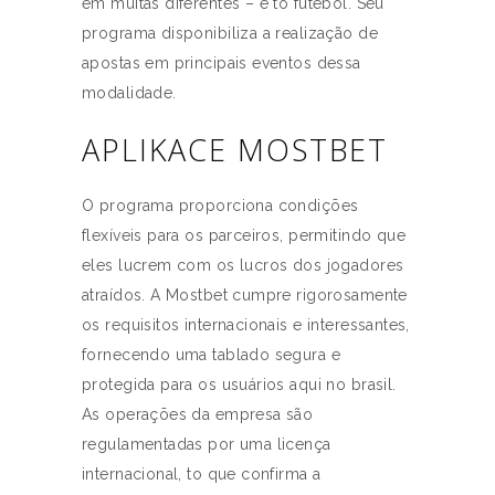
em muitas diferentes – é to futebol. Seu
programa disponibiliza a realização de
apostas em principais eventos dessa
modalidade.
APLIKACE MOSTBET
O programa proporciona condições
flexíveis para os parceiros, permitindo que
eles lucrem com os lucros dos jogadores
atraídos. A Mostbet cumpre rigorosamente
os requisitos internacionais e interessantes,
fornecendo uma tablado segura e
protegida para os usuários aqui no brasil.
As operações da empresa são
regulamentadas por uma licença
internacional, to que confirma a