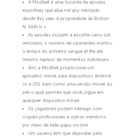
A Mostbet é uma locuinta de apostas
esportivas que atua not any mercado
desde this year, é propriedade da Bizbon
N. Sixth is v.
As apostas incluem a escolha carry out
vencedor, o número de oponentes mortos,
o tempo do primeiro sangue at the até
mesmo replays de momentos individuais.
Sim, a Mostbet proporciona um
aplicativo móvel para dispositivos Android
os e iOS, bem como uma versão móvel do
site o qual permite que você jogue em
qualquer dispositivo móvel.
Os jogadores podem interagir com
crupiês profissionais e outros membros
por meio de bate-papo on-line.
Um usuário tem que depositar pelo