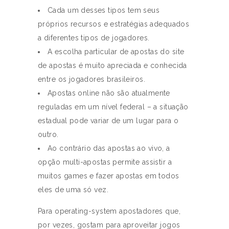
Cada um desses tipos tem seus
próprios recursos e estratégias adequados
a diferentes tipos de jogadores.
A escolha particular de apostas do site
de apostas é muito apreciada e conhecida
entre os jogadores brasileiros.
Apostas online não são atualmente
reguladas em um nível federal – a situação
estadual pode variar de um lugar para o
outro.
Ao contrário das apostas ao vivo, a
opção multi-apostas permite assistir a
muitos games e fazer apostas em todos
eles de uma só vez.
Para operating-system apostadores que,
por vezes, gostam para aproveitar jogos