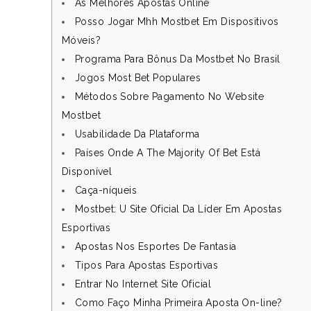
As Melhores Apostas Online
Posso Jogar Mhh Mostbet Em Dispositivos
Móveis?
Programa Para Bônus Da Mostbet No Brasil
Jogos Most Bet Populares
Métodos Sobre Pagamento No Website
Mostbet
Usabilidade Da Plataforma
Países Onde A The Majority Of Bet Está
Disponível
Caça-níqueis
Mostbet: U Site Oficial Da Líder Em Apostas
Esportivas
Apostas Nos Esportes De Fantasia
Tipos Para Apostas Esportivas
Entrar No Internet Site Oficial
Como Faço Minha Primeira Aposta On-line?