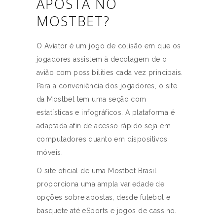
APOSTA NO
MOSTBET?
O Aviator é um jogo de colisão em que os
jogadores assistem à decolagem de o
avião com possibilities cada vez principais.
Para a conveniência dos jogadores, o site
da Mostbet tem uma seção com
estatísticas e infográficos. A plataforma é
adaptada afin de acesso rápido seja em
computadores quanto em dispositivos
móveis.
O site oficial de uma Mostbet Brasil
proporciona uma ampla variedade de
opções sobre apostas, desde futebol e
basquete até eSports e jogos de cassino.