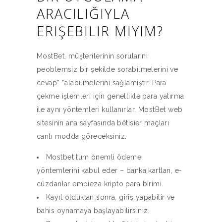
ARACILIĞIYLA
ERIŞEBILIR MIYIM?
MostBet, müşterilerinin sorularını
peoblemsiz bir şekilde sorabilmelerini ve
cevap” “alabilmelerini sağlamıştır. Para
çekme işlemleri için genellikle para yatırma
ile aynı yöntemleri kullanırlar. MostBet web
sitesinin ana sayfasında bêtisier maçları
canlı modda göreceksiniz.
Mostbet tüm önemli ödeme
yöntemlerini kabul eder – banka kartları, e-
cüzdanlar empieza kripto para birimi.
Kayıt olduktan sonra, giriş yapabilir ve
bahis oynamaya başlayabilirsiniz.