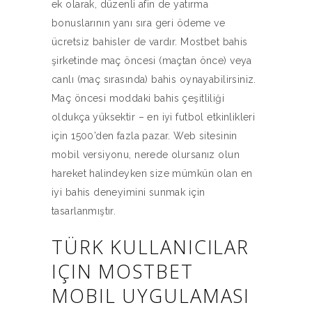
ek olarak, düzenli afin de yatırma
bonuslarının yanı sıra geri ödeme ve
ücretsiz bahisler de vardır. Mostbet bahis
şirketinde maç öncesi (maçtan önce) veya
canlı (maç sırasında) bahis oynayabilirsiniz.
Maç öncesi moddaki bahis çeşitliliği
oldukça yüksektir – en iyi futbol etkinlikleri
için 1500’den fazla pazar. Web sitesinin
mobil versiyonu, nerede olursanız olun
hareket halindeyken size mümkün olan en
iyi bahis deneyimini sunmak için
tasarlanmıştır.
TÜRK KULLANICILAR
IÇIN MOSTBET
MOBIL UYGULAMASI