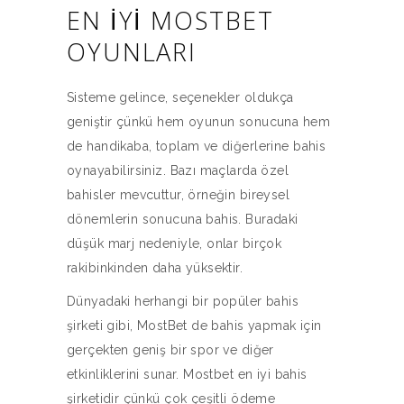
EN İYİ MOSTBET
OYUNLARI
Sisteme gelince, seçenekler oldukça
geniştir çünkü hem oyunun sonucuna hem
de handikaba, toplam ve diğerlerine bahis
oynayabilirsiniz. Bazı maçlarda özel
bahisler mevcuttur, örneğin bireysel
dönemlerin sonucuna bahis. Buradaki
düşük marj nedeniyle, onlar birçok
rakibinkinden daha yüksektir.
Dünyadaki herhangi bir popüler bahis
şirketi gibi, MostBet de bahis yapmak için
gerçekten geniş bir spor ve diğer
etkinliklerini sunar. Mostbet en iyi bahis
şirketidir çünkü çok çeşitli ödeme