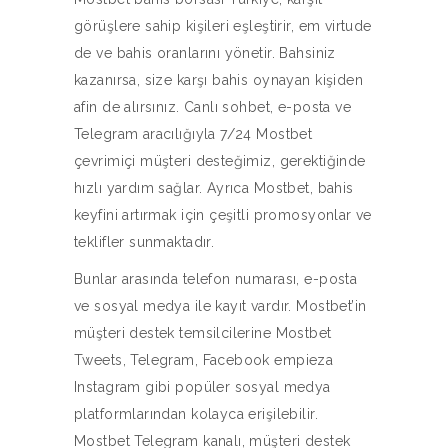
görüşlere sahip kişileri eşleştirir, em virtude
de ve bahis oranlarını yönetir. Bahsiniz
kazanırsa, size karşı bahis oynayan kişiden
afin de alırsınız. Canlı sohbet, e-posta ve
Telegram aracılığıyla 7/24 Mostbet
çevrimiçi müşteri desteğimiz, gerektiğinde
hızlı yardım sağlar. Ayrıca Mostbet, bahis
keyfini artırmak için çeşitli promosyonlar ve
teklifler sunmaktadır.
Bunlar arasında telefon numarası, e-posta
ve sosyal medya ile kayıt vardır. Mostbet’in
müşteri destek temsilcilerine Mostbet
Tweets, Telegram, Facebook empieza
Instagram gibi popüler sosyal medya
platformlarından kolayca erişilebilir.
Mostbet Telegram kanalı, müşteri destek