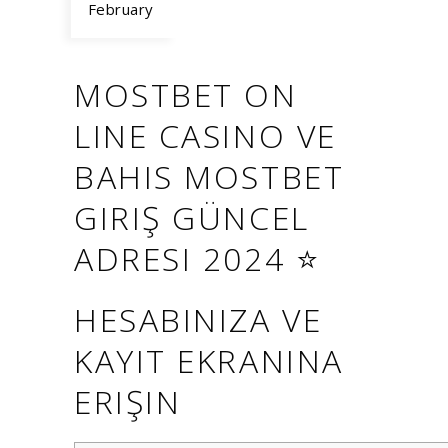
February
MOSTBET ON
LINE CASINO VE
BAHIS ️MOSTBET
GIRIŞ GÜNCEL
ADRESI 2024 ⭐️
HESABINIZA VE
KAYIT EKRANINA
ERIŞIN