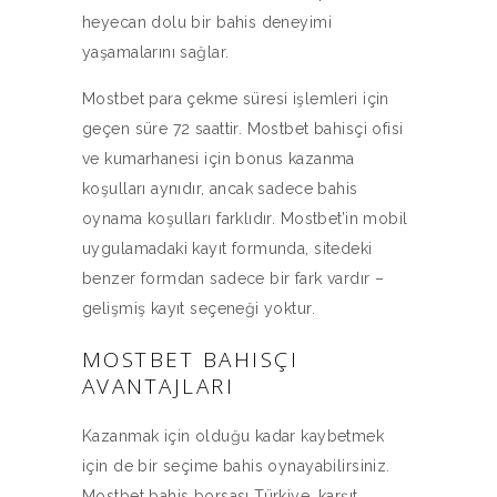
heyecan dolu bir bahis deneyimi
yaşamalarını sağlar.
Mostbet para çekme süresi işlemleri için
geçen süre 72 saattir. Mostbet bahisçi ofisi
ve kumarhanesi için bonus kazanma
koşulları aynıdır, ancak sadece bahis
oynama koşulları farklıdır. Mostbet’in mobil
uygulamadaki kayıt formunda, sitedeki
benzer formdan sadece bir fark vardır –
gelişmiş kayıt seçeneği yoktur.
MOSTBET BAHISÇI
AVANTAJLARI
Kazanmak için olduğu kadar kaybetmek
için de bir seçime bahis oynayabilirsiniz.
Mostbet bahis borsası Türkiye, karşıt