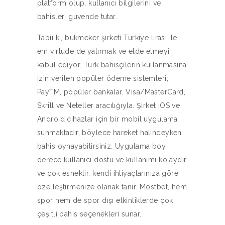
platform olup, kullanıcı bilgilerini ve
bahisleri güvende tutar.
Tabii ki, bukmeker şirketi Türkiye lirası ile
em virtude de yatırmak ve elde etmeyi
kabul ediyor. Türk bahisçilerin kullanmasına
izin verilen popüler ödeme sistemleri;
PayTM, popüler bankalar, Visa/MasterCard,
Skrill ve Neteller aracılığıyla. Şirket iOS ve
Android cihazlar için bir mobil uygulama
sunmaktadır, böylece hareket halindeyken
bahis oynayabilirsiniz. Uygulama boy
derece kullanıcı dostu ve kullanımı kolaydır
ve çok esnektir, kendi ihtiyaçlarınıza göre
özelleştirmenize olanak tanır. Mostbet, hem
spor hem de spor dışı etkinliklerde çok
çeşitli bahis seçenekleri sunar.