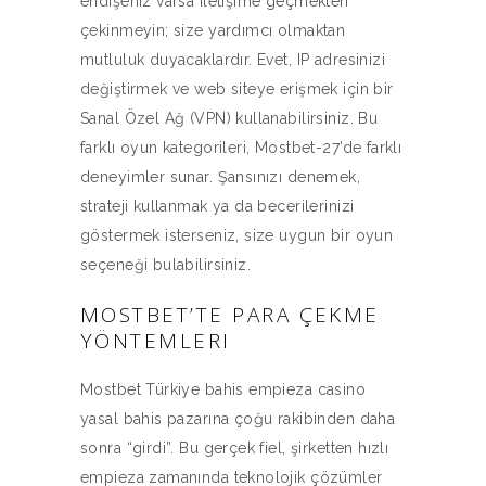
endişeniz varsa iletişime geçmekten
çekinmeyin; size yardımcı olmaktan
mutluluk duyacaklardır. Evet, IP adresinizi
değiştirmek ve web siteye erişmek için bir
Sanal Özel Ağ (VPN) kullanabilirsiniz. Bu
farklı oyun kategorileri, Mostbet-27’de farklı
deneyimler sunar. Şansınızı denemek,
strateji kullanmak ya da becerilerinizi
göstermek isterseniz, size uygun bir oyun
seçeneği bulabilirsiniz.
MOSTBET’TE PARA ÇEKME
YÖNTEMLERI
Mostbet Türkiye bahis empieza casino
yasal bahis pazarına çoğu rakibinden daha
sonra “girdi”. Bu gerçek fiel, şirketten hızlı
empieza zamanında teknolojik çözümler