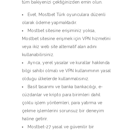
tüm bakiyenizi çektiğinizden emin olun.
Evet, Mostbet Türk oyunculara düzenli
olarak ödeme yapmaktadır.
Mostbet sitesine erişiminiz yoksa,
Mostbet sitesine erişmek için VPN hizmetini
veya ikiz web site alternatif alan adını
kullanabilirsiniz.
Ayrıca, yerel yasalar ve kurallar hakkında
bilgi sahibi olmalı ve VPN kullanımının yasal
olduğu ülkelerde kullanmalısınız.
Basit tasarımı ve banka bankacılığı, e-
cüzdanlar ve kripto para birimleri dahil
çoklu işlem yöntemleri, para yatırma ve
çekme işlemlerini sorunsuz bir deneyim
haline getirir.
Mostbet-27 yasal ve güvenilir bir