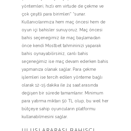
yöntemleri, hızlı em virtude de çekme ve
çok çeşitli para birimleri” “sunar.
Kullanıcılarımıza hem maç öncesi hem de
oyun içi bahisler sunuyoruz. Maç öncesi
bahis seçeneğimiz ile maç başlamadan
önce kendi Mostbet tahmininizi yaparak
bahis oynayabilirsiniz, canlı bahis
seçeneğimiz ise maç devam ederken bahis
yapmanıza olanak sağlar. Para çekme
işlemleri ise tercih edilen yönteme bağlı
olarak 12-15 dakika ile 24 saat arasında
değişen bir sürede tamamlanır. Minimum
para yatırma miktarı 50 TL olup, bu weil her
bütçeye sahip oyuncuların platformu
kullanabilmesini sağlar.
ULUSLARARASI BAHISÇI