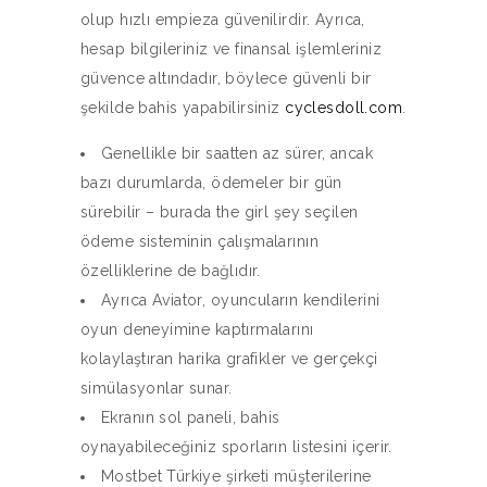
olup hızlı empieza güvenilirdir. Ayrıca,
hesap bilgileriniz ve finansal işlemleriniz
güvence altındadır, böylece güvenli bir
şekilde bahis yapabilirsiniz
cyclesdoll.com
.
Genellikle bir saatten az sürer, ancak
bazı durumlarda, ödemeler bir gün
sürebilir – burada the girl şey seçilen
ödeme sisteminin çalışmalarının
özelliklerine de bağlıdır.
Ayrıca Aviator, oyuncuların kendilerini
oyun deneyimine kaptırmalarını
kolaylaştıran harika grafikler ve gerçekçi
simülasyonlar sunar.
Ekranın sol paneli, bahis
oynayabileceğiniz sporların listesini içerir.
Mostbet Türkiye şirketi müşterilerine