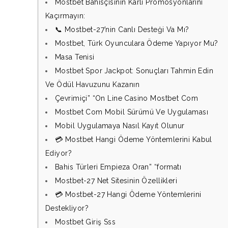
Mostbet Bahisçisinin Karlı Promosyonlarını
Kaçırmayın:
📞 Mostbet-27’nin Canlı Desteği Va Mı?
Mostbet, Türk Oyunculara Ödeme Yapıyor Mu?
Masa Tenisi
Mostbet Spor Jackpot: Sonuçları Tahmin Edin
Ve Ödül Havuzunu Kazanın
Çevrimiçi” “On Line Casino Mostbet Com
Mostbet Com Mobil Sürümü Ve Uygulaması
Mobil Uygulamaya Nasıl Kayıt Olunur
💳 Mostbet Hangi Ödeme Yöntemlerini Kabul
Ediyor?
Bahis Türleri Empieza Oran” “formatı
Mostbet-27 Net Sitesinin Özellikleri
💳 Mostbet-27 Hangi Ödeme Yöntemlerini
Destekliyor?
Mostbet Giriş Sss