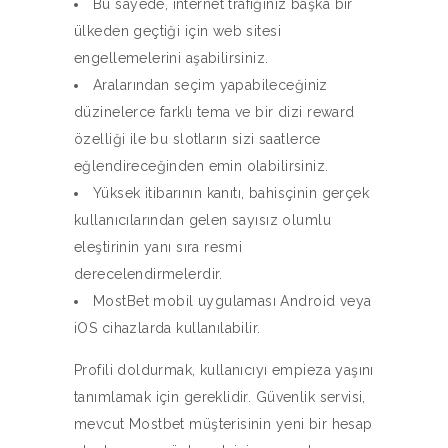
Bu sayede, internet trafiğiniz başka bir
ülkeden geçtiği için web sitesi
engellemelerini aşabilirsiniz.
Aralarından seçim yapabileceğiniz
düzinelerce farklı tema ve bir dizi reward
özelliği ile bu slotların sizi saatlerce
eğlendireceğinden emin olabilirsiniz.
Yüksek itibarının kanıtı, bahisçinin gerçek
kullanıcılarından gelen sayısız olumlu
eleştirinin yanı sıra resmi
derecelendirmelerdir.
MostBet mobil uygulaması Android veya
iOS cihazlarda kullanılabilir.
Profili doldurmak, kullanıcıyı empieza yaşını
tanımlamak için gereklidir. Güvenlik servisi,
mevcut Mostbet müşterisinin yeni bir hesap