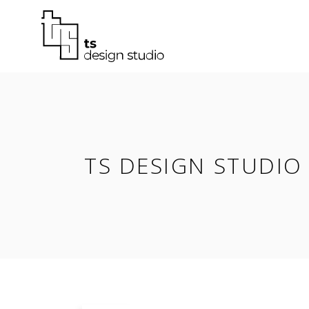
TS DESIGN STUDIO