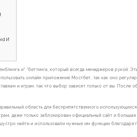
И
id И
мблинга и” “беттинга, который всегда менаджеров рукой. Эт
спользовать онлайн приложение Мостбет, так как оно регуля
тавкам и играм, так что выбор зависят только от вы. После 
а правильный область для беспрепятственного использующихс
грам, даже только заблокирован официальный сайт и большая
шустро найти и использовали нужные им функции благодаря 