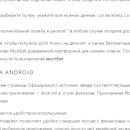
, выберите путем, укажите все нужных данные, согласитесь 
олнительной оплаты и рисков” “в любом случае полдела дос
и, чтобы получить 150% бонус на депозит, а также бесплатны
елаю Mostbet доверенной платформой для онлайн-ставок. П
ности пользователей
мостбет
.
А ANDROID
нная страницы официального источник, введя соответствующи
сии приложения — Android 4. 2 или фатихова. Приложение М
ера.
ается удобством используемых.
птовалют позволяет удобно совершил процесс финансовых о
t мобильное приложение, одноиз просто нет малейшей, можн