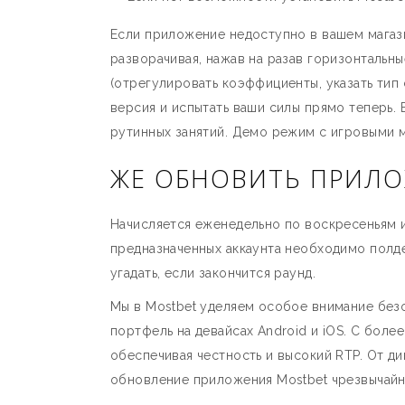
Если приложение недоступно в вашем магази
разворачивая, нажав на разав горизонталь
(отрегулировать коэффициенты, указать тип 
версия и испытать ваши силы прямо теперь.
рутинных занятий. Демо режим с игровыми м
ЖЕ ОБНОВИТЬ ПРИЛО
Начисляется еженедельно по воскресеньям 
предназначенных аккаунта необходимо полде
угадать, если закончится раунд.
Мы в Mostbet уделяем особое внимание без
портфель на девайсах Android и iOS. С бол
обеспечивая честность и высокий RTP. От ди
обновление приложения Mostbet чрезвычайн