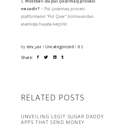
Mostbet-də pul çıxarmaq prosesi
necədir?
– Pul çıxarmaq prosesi
platformanın “Pul Çıxar” bölməsindən
asanlıqla həyata keçirilir.
by
dev_usr
Uncategorized
0
Share:
RELATED POSTS
UNVEILING LEGIT SUGAR DADDY
APPS THAT SEND MONEY