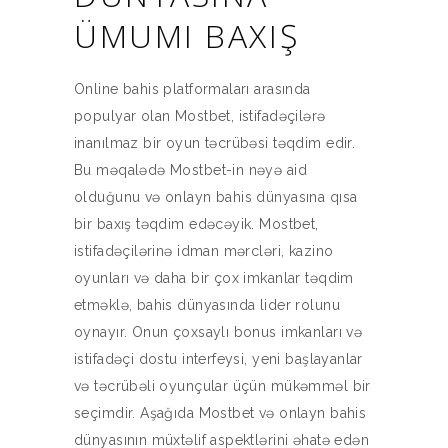
ÜMUMI BAXIŞ
Online bahis platformaları arasında
populyar olan Mostbet, istifadəçilərə
inanılmaz bir oyun təcrübəsi təqdim edir.
Bu məqalədə Mostbet-in nəyə aid
olduğunu və onlayn bahis dünyasına qısa
bir baxış təqdim edəcəyik. Mostbet,
istifadəçilərinə idman mərcləri, kazino
oyunları və daha bir çox imkanlar təqdim
etməklə, bahis dünyasında lider rolunu
oynayır. Onun çoxsaylı bonus imkanları və
istifadəçi dostu interfeysi, yeni başlayanlar
və təcrübəli oyunçular üçün mükəmməl bir
seçimdir. Aşağıda Mostbet və onlayn bahis
dünyasının müxtəlif aspektlərini əhatə edən