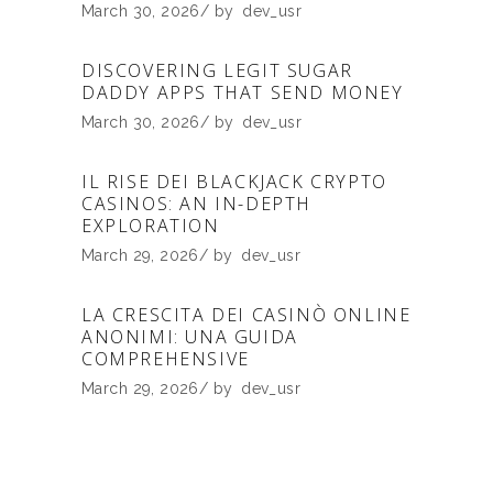
March 30, 2026
by
dev_usr
DISCOVERING LEGIT SUGAR
DADDY APPS THAT SEND MONEY
March 30, 2026
by
dev_usr
IL RISE DEI BLACKJACK CRYPTO
CASINOS: AN IN-DEPTH
EXPLORATION
March 29, 2026
by
dev_usr
LA CRESCITA DEI CASINÒ ONLINE
ANONIMI: UNA GUIDA
COMPREHENSIVE
March 29, 2026
by
dev_usr