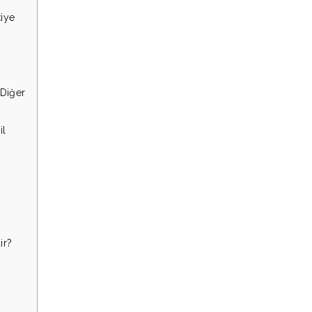
kiye
n
 Diğer
il
ir?