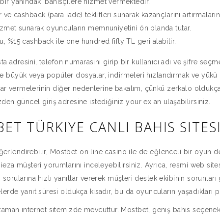
bir yanındaki bahisçilere hizmet vermektedir.
 ve cashback (para iade) teklifleri sunarak kazançlarını artırmaları
 hizmet sunarak oyuncuların memnuniyetini ön planda tutar.
, %15 cashback ile one hundred fifty TL geri alabilir.
ta adresini, telefon numarasını girip bir kullanıcı adı ve şifre seçm
kle büyük veya popüler dosyalar, indirmeleri hızlandırmak ve yükü d
arar vermelerinin diğer nedenlerine bakalım, çünkü zerkalo oldukça
en güncel giriş adresine istediğiniz your ex an ulaşabilirsiniz.
ET TÜRKIYE CANLI BAHIS SITESI
ğerlendirebilir, Mostbet on line casino ile de eğlenceli bir oyun d
eza müşteri yorumlarını inceleyebilirsiniz. Ayrıca, resmi web site
ın sorularına hızlı yanıtlar vererek müşteri destek ekibinin sorunlar
erde yanıt süresi oldukça kısadır, bu da oyuncuların yaşadıkları 
aman internet sitemizde mevcuttur. Mostbet, geniş bahis seçenekl