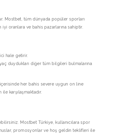
ğlar. Mostbet, tüm dünyada popüler sporları
iyi oranlara ve bahis pazarlarına sahiptir.
 hale getirir.
iyaç duydukları diğer tüm bilgileri bulmalarına
 içerisinde her bahis severe uygun on line
ile karşılaşmaktadır.
ilirsiniz. Mostbet Türkiye, kullanıcılara spor
nuslar, promosyonlar ve hoş geldin teklifleri ile