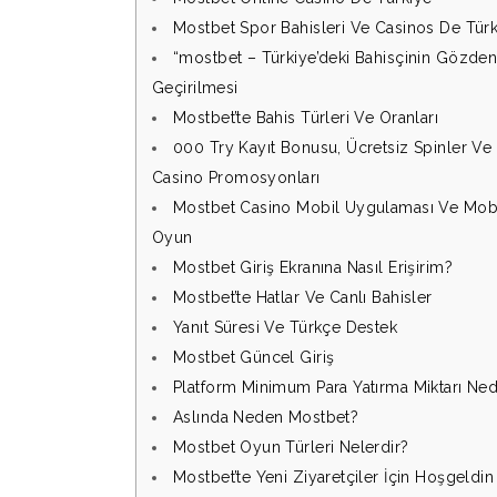
Mostbet Spor Bahisleri Ve Casinos De Tür
“mostbet – Türkiye’deki Bahisçinin Gözde
Geçirilmesi
Mostbet’te Bahis Türleri Ve Oranları
000 Try Kayıt Bonusu, Ücretsiz Spinler Ve
Casino Promosyonları
Mostbet Casino Mobil Uygulaması Ve Mob
Oyun
Mostbet Giriş Ekranına Nasıl Erişirim?
Mostbet’te Hatlar Ve Canlı Bahisler
Yanıt Süresi Ve Türkçe Destek
Mostbet Güncel Giriş
Platform Minimum Para Yatırma Miktarı Ned
Aslında Neden Mostbet?
Mostbet Oyun Türleri Nelerdir?
Mostbet’te Yeni Ziyaretçiler İçin Hoşgeldin