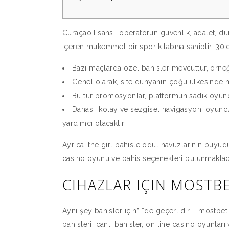
Curaçao lisansı, operatörün güvenlik, adalet, d
içeren mükemmel bir spor kitabına sahiptir. 30’da
Bazı maçlarda özel bahisler mevcuttur, örne
Genel olarak, site dünyanın çoğu ülkesinde mü
Bu tür promosyonlar, platformun sadık oyuncul
Dahası, kolay ve sezgisel navigasyon, oyuncula
yardımcı olacaktır.
Ayrıca, the girl bahisle ödül havuzlarının büyü
casino oyunu ve bahis seçenekleri bulunmaktadır.
CIHAZLAR IÇIN MOSTB
Aynı şey bahisler için” “de geçerlidir – mostbet 
bahisleri, canlı bahisler, on line casino oyunlar