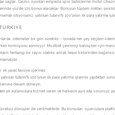
ajlar sağlar. Casino oyunları empieza spor bahislerine mobil cihaz
lerinde yüzde 125 bonus alacaklar. Bonusun toplam miktarı sınırlıdı
k istiyorsanız, yatırılan tutarın% 100’ünün ilk para yatırma işlem
TÜRKIYE
umlarda, ödemeler bir gün sürebilir – burada her şey seçilen ödeme
kilirken komisyonu alınmıyor. Mostbet çevrimiçi bahisçileri için mev
arın herhangi bir sayısı olabilir, ancak hepsi birbirinden bağımsız
lmamalıdır.
r ve yasal tavsiye içermez.
ırılan tutarın% 100’ünün ilk para yatırma işlemini yaptıktan sonra 
işlemine devam etmeyin.
n ek kullanıcılara hizmet veren ve herkesin aynı kita sorunsuz ş
n ücretsiz dönüşler de verilmektedir. Bu bonuslar, oyunculara pl