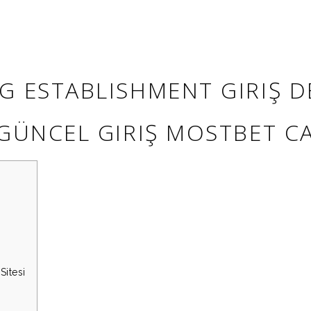
 ESTABLISHMENT GIRIŞ D
GÜNCEL GIRIŞ MOSTBET C
Sitesi