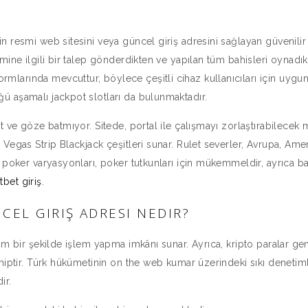
n resmi web sitesini veya güncel giriş adresini sağlayan güvenilir k
imine ilgili bir talep gönderdikten ve yapılan tüm bahisleri oynadıkt
mlarında mevcuttur, böylece çeşitli cihaz kullanıcıları için uygun
ğü aşamalı jackpot slotları da bulunmaktadır.
t ve göze batmıyor. Sitede, portal ile çalışmayı zorlaştırabilecek
egas Strip Blackjack çeşitleri sunar. Rulet severler, Avrupa, Amer
 poker varyasyonları, poker tutkunları için mükemmeldir, ayrıca b
bet giriş
.
CEL GIRIŞ ADRESI NEDIR?
im bir şekilde işlem yapma imkânı sunar. Ayrıca, kripto paralar g
hiptir. Türk hükümetinin on the web kumar üzerindeki sıkı denetiml
ir.