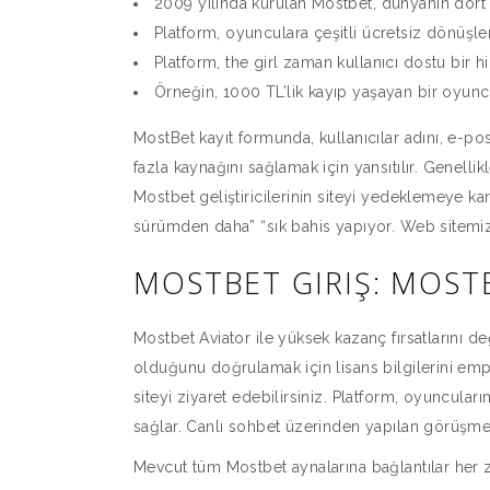
2009 yılında kurulan Mostbet, dünyanın dört 
Platform, oyunculara çeşitli ücretsiz dönüşler
Platform, the girl zaman kullanıcı dostu bir
Örneğin, 1000 TL’lik kayıp yaşayan bir oyuncu
MostBet kayıt formunda, kullanıcılar adını, e-pos
fazla kaynağını sağlamak için yansıtılır. Genelli
Mostbet geliştiricilerinin siteyi yedeklemeye k
sürümden daha” “sık bahis yapıyor. Web sitemizd
MOSTBET GIRIŞ: MOSTB
Mostbet Aviator ile yüksek kazanç fırsatlarını de
olduğunu doğrulamak için lisans bilgilerini empi
siteyi ziyaret edebilirsiniz. Platform, oyuncular
sağlar. Canlı sohbet üzerinden yapılan görüşmel
Mevcut tüm Mostbet aynalarına bağlantılar her z