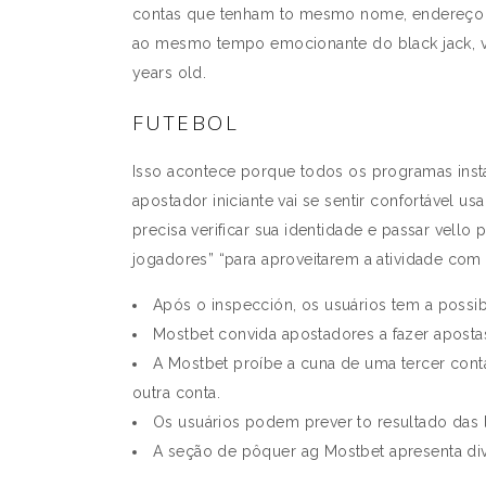
contas que tenham to mesmo nome, endereço de
ao mesmo tempo emocionante do black jack, vo
years old.
FUTEBOL
Isso acontece porque todos os programas inst
apostador iniciante vai se sentir confortável u
precisa verificar sua identidade e passar vello
jogadores” “para aproveitarem a atividade com
Após o inspección, os usuários tem a possibi
Mostbet convida apostadores a fazer apostas
A Mostbet proíbe a cuna de uma tercer cont
outra conta.
Os usuários podem prever to resultado das 
A seção de pôquer ag Mostbet apresenta div