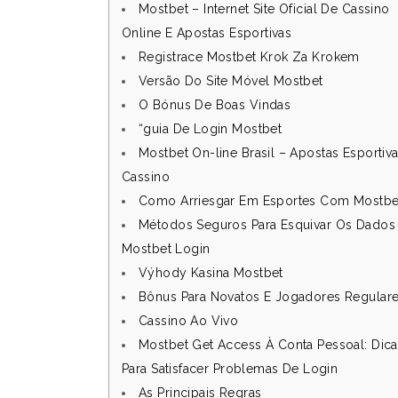
Mostbet – Internet Site Oficial De Cassino
Online E Apostas Esportivas
Registrace Mostbet Krok Za Krokem
Versão Do Site Móvel Mostbet
O Bónus De Boas Vindas
“guia De Login Mostbet
Mostbet On-line Brasil – Apostas Esportiv
Cassino
Como Arriesgar Em Esportes Com Mostbe
Métodos Seguros Para Esquivar Os Dados
Mostbet Login
Výhody Kasina Mostbet
Bônus Para Novatos E Jogadores Regular
Cassino Ao Vivo
Mostbet Get Access À Conta Pessoal: Dica
Para Satisfacer Problemas De Login
As Principais Regras