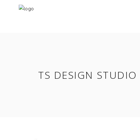
TS DESIGN STUDIO