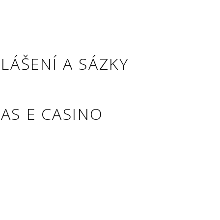
LÁŠENÍ A SÁZKY
AS E CASINO