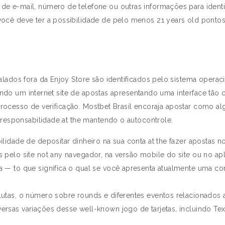
 e-mail, número de telefone ou outras informações para identif
cê deve ter a possibilidade de pelo menos 21 years old pontos
alados fora da Enjoy Store são identificados pelo sistema oper
sando um internet site de apostas apresentando uma interface tão 
 processo de verificação. Mostbet Brasil encoraja apostar como al
 responsabilidade at the mantendo o autocontrole.
lidade de depositar dinheiro na sua conta at the fazer apostas n
 pelo site not any navegador, na versão mobile do site ou no apl
a — to que significa o qual se você apresenta atualmente uma co
lutas, o número sobre rounds e diferentes eventos relacionados
ersas variações desse well-known jogo de tarjetas, incluindo Te