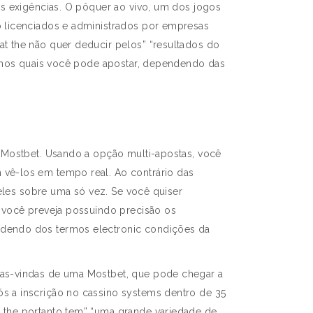
as exigências. O pôquer ao vivo, um dos jogos
o licenciados e administrados por empresas
t the não quer deducir pelos” “resultados do
s nos quais você pode apostar, dependendo das
g Mostbet. Usando a opção multi-apostas, você
 vê-los em tempo real. Ao contrário das
 eles sobre uma só vez. Se você quiser
s você preveja possuindo precisão os
ndendo dos termos electronic condições da
oas-vindas de uma Mostbet, que pode chegar a
s a inscrição no cassino systems dentro de 35
 the portanto tem” “uma grande variedade de