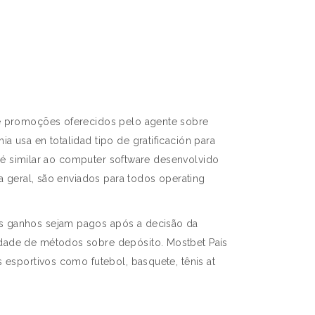
s e promoções oferecidos pelo agente sobre
 usa en totalidad tipo de gratificación para
ne é similar ao computer software desenvolvido
na geral, são enviados para todos operating
os ganhos sejam pagos após a decisão da
edade de métodos sobre depósito. Mostbet País
 esportivos como futebol, basquete, tênis at