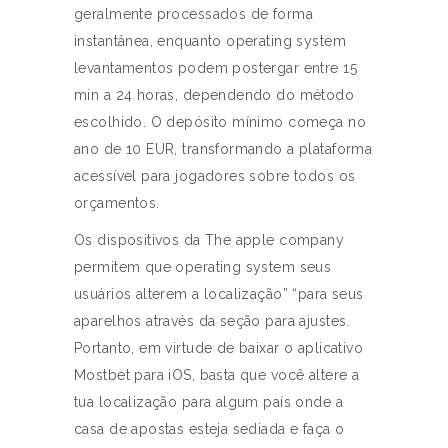
geralmente processados de forma
instantânea, enquanto operating system
levantamentos podem postergar entre 15
min a 24 horas, dependendo do método
escolhido. O depósito mínimo começa no
ano de 10 EUR, transformando a plataforma
acessível para jogadores sobre todos os
orçamentos.
Os dispositivos da The apple company
permitem que operating system seus
usuários alterem a localização” “para seus
aparelhos através da seção para ajustes.
Portanto, em virtude de baixar o aplicativo
Mostbet para iOS, basta que você altere a
tua localização para algum país onde a
casa de apostas esteja sediada e faça o