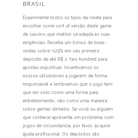
BRASIL
Experimente todos os tipos da roleta para
escolher some sort of versão deste game
de cassino que melhor se adapta às suas
exigências. Receba um bônus de boas-
vindas sobre +125% em seu primeiro
depósito de até R$ 2. two hundred para
apostas esportivas. Incentivamos os
nossos utilizadores a jogarem de forma
responsável e lembramos que o jogo tem
que ser visto como uma forma para
entretenimento, não como uma maneira
sobre ganhar dinheiro. Se você ou alguém
que conhece apresenta um problema com
jogos de circunstancia, por favor, acquire
ajuda profissional. Os depósitos são