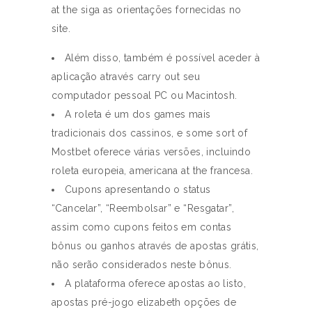
at the siga as orientações fornecidas no
site.
Além disso, também é possível aceder à
aplicação através carry out seu
computador pessoal PC ou Macintosh.
A roleta é um dos games mais
tradicionais dos cassinos, e some sort of
Mostbet oferece várias versões, incluindo
roleta europeia, americana at the francesa.
Cupons apresentando o status
“Cancelar”, “Reembolsar” e “Resgatar”,
assim como cupons feitos em contas
bônus ou ganhos através de apostas grátis,
não serão considerados neste bônus.
A plataforma oferece apostas ao listo,
apostas pré-jogo elizabeth opções de