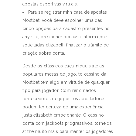
apostas esportivas virtuais.
Para se registrar mhh casa de apostas
Mostbet, você deve escolher uma das
cinco opções para cadastro presentes not
any site, preencher because informações
solicitadas elizabeth finalizar o trâmite de
criação sobre conta.
Desde os clássicos caça-níqueis até as
populares mesas de jogo, to cassino da
Mostbet tem algo em virtude de qualquer
tipo para jogador. Com renomados
fornecedores de jogos, os apostadores
podem ter certeza de uma experiência
justa elizabeth emocionante. O cassino
conta com jackpots progressivos, torneios
at the muito mais para manter os jogadores