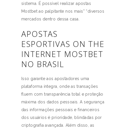
sistema. É possível realizar apostas
Mostbet ao palpitante nos mais” “diversos
mercados dentro dessa casa.
APOSTAS
ESPORTIVAS ON THE
INTERNET MOSTBET
NO BRASIL
Isso garante aos apostadores uma
plataforma íntegra, onde as transações
fluem com transparência total e proteção
máxima dos dados pessoais. A segurança
das informações pessoais e financeiros
dos usuários é prioridade, blindadas por
criptografia avançada. Além disso, as