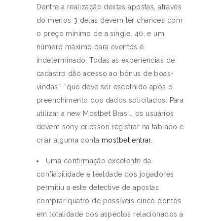
Dentre a realização destas apostas, através
do menos 3 delas devem ter chances com
o preço mínimo de a single. 40, e um
número máximo para eventos é
indeterminado. Todas as experiencias de
cadastro dão acesso ao bônus de boas-
vindas,” “que deve ser escolhido após o
preenchimento dos dados solicitados. Para
utilizar a new Mostbet Brasil, os usuários
devem sony ericsson registrar na tablado e
criar alguma conta
mostbet entrar
.
Uma confirmação excelente da
confiabilidade e lealdade dos jogadores
permitiu a este detective de apostas
comprar quatro de possíveis cinco pontos
em totalidade dos aspectos relacionados a