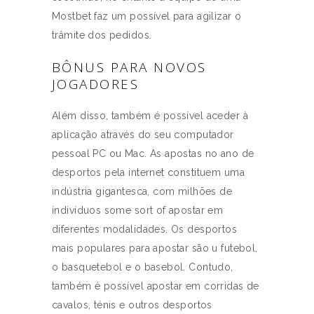
Mostbet faz um possível para agilizar o
trâmite dos pedidos.
BÔNUS PARA NOVOS
JOGADORES
Além disso, também é possível aceder à
aplicação através do seu computador
pessoal PC ou Mac. As apostas no ano de
desportos pela internet constituem uma
indústria gigantesca, com milhões de
indivíduos some sort of apostar em
diferentes modalidades. Os desportos
mais populares para apostar são u futebol,
o basquetebol e o basebol. Contudo,
também é possível apostar em corridas de
cavalos, ténis e outros desportos