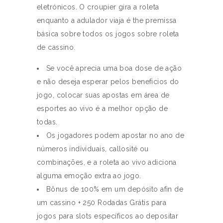
eletrónicos. O croupier gira a roleta
enquanto a adulador viaja é the premissa
básica sobre todos os jogos sobre roleta
de cassino.
Se você aprecia uma boa dose de ação
e não deseja esperar pelos beneficios do
jogo, colocar suas apostas em área de
esportes ao vivo é a melhor opção de
todas.
Os jogadores podem apostar no ano de
números individuais, callosité ou
combinações, e a roleta ao vivo adiciona
alguma emoção extra ao jogo.
Bônus de 100% em um depósito afin de
um cassino + 250 Rodadas Grátis para
jogos para slots específicos ao depositar