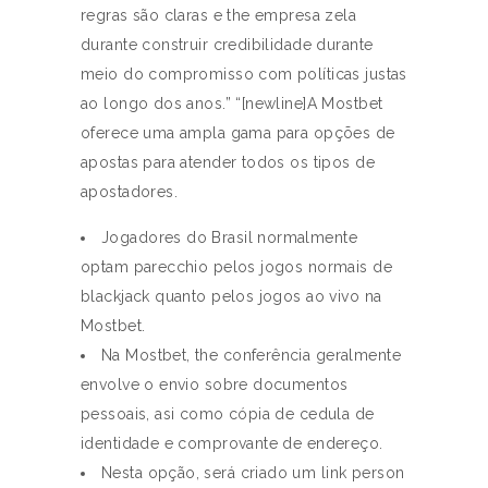
regras são claras e the empresa zela
durante construir credibilidade durante
meio do compromisso com políticas justas
ao longo dos anos.” “[newline]A Mostbet
oferece uma ampla gama para opções de
apostas para atender todos os tipos de
apostadores.
Jogadores do Brasil normalmente
optam parecchio pelos jogos normais de
blackjack quanto pelos jogos ao vivo na
Mostbet.
Na Mostbet, the conferência geralmente
envolve o envio sobre documentos
pessoais, asi como cópia de cedula de
identidade e comprovante de endereço.
Nesta opção, será criado um link person