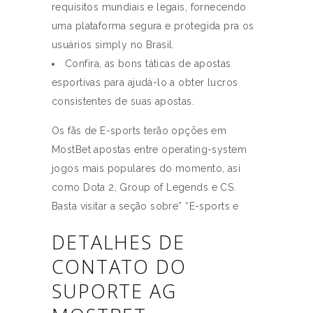
requisitos mundiais e legais, fornecendo
uma plataforma segura e protegida pra os
usuários simply no Brasil.
Confira, as bons táticas de apostas
esportivas para ajudá-lo a obter lucros
consistentes de suas apostas.
Os fãs de E-sports terão opções em
MostBet apostas entre operating-system
jogos mais populares do momento, asi
como Dota 2, Group of Legends e CS.
Basta visitar a seção sobre” “E-sports e
DETALHES DE
CONTATO DO
SUPORTE AG