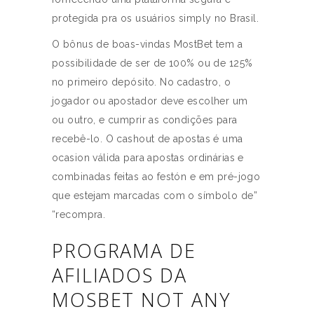
protegida pra os usuários simply no Brasil.
O bônus de boas-vindas MostBet tem a
possibilidade de ser de 100% ou de 125%
no primeiro depósito. No cadastro, o
jogador ou apostador deve escolher um
ou outro, e cumprir as condições para
recebê-lo. O cashout de apostas é uma
ocasion válida para apostas ordinárias e
combinadas feitas ao festón e em pré-jogo
que estejam marcadas com o símbolo de”
“recompra.
PROGRAMA DE
AFILIADOS DA
MOSBET NOT ANY