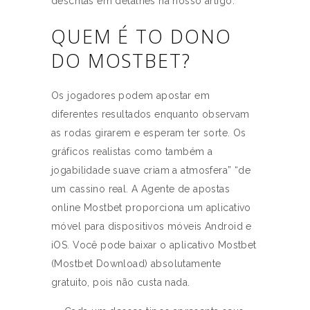
descritas em detalhes na nosso artigo.
QUEM É TO DONO
DO MOSTBET?
Os jogadores podem apostar em
diferentes resultados enquanto observam
as rodas girarem e esperam ter sorte. Os
gráficos realistas como também a
jogabilidade suave criam a atmosfera” “de
um cassino real. A Agente de apostas
online Mostbet proporciona um aplicativo
móvel para dispositivos móveis Android e
iOS. Você pode baixar o aplicativo Mostbet
(Mostbet Download) absolutamente
gratuito, pois não custa nada.