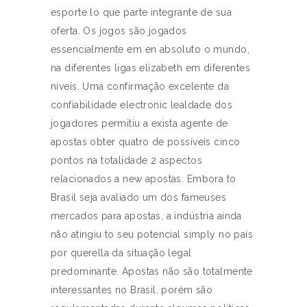
esporte lo que parte integrante de sua
oferta. Os jogos são jogados
essencialmente em en absoluto o mundo,
na diferentes ligas elizabeth em diferentes
níveis. Uma confirmação excelente da
confiabilidade electronic lealdade dos
jogadores permitiu a exista agente de
apostas obter quatro de possíveis cinco
pontos na totalidade 2 aspectos
relacionados a new apostas. Embora to
Brasil seja avaliado um dos fameuses
mercados para apostas, a indústria ainda
não atingiu to seu potencial simply no país
por querella da situação legal
predominante. Apostas não são totalmente
interessantes no Brasil, porém são