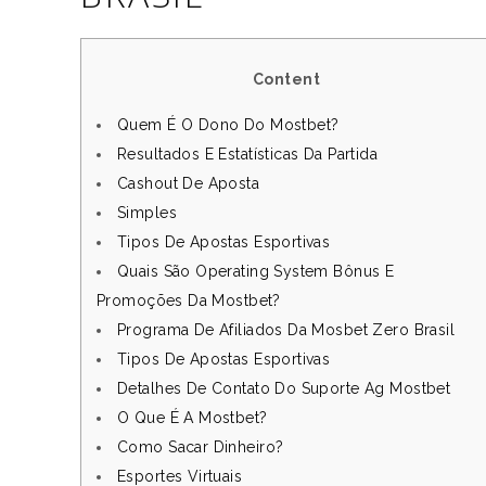
Content
Quem É O Dono Do Mostbet?
Resultados E Estatísticas Da Partida
Cashout De Aposta
Simples
Tipos De Apostas Esportivas
Quais São Operating System Bônus E
Promoções Da Mostbet?
Programa De Afiliados Da Mosbet Zero Brasil
Tipos De Apostas Esportivas
Detalhes De Contato Do Suporte Ag Mostbet
O Que É A Mostbet?
Como Sacar Dinheiro?
Esportes Virtuais