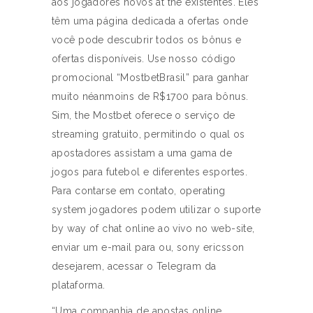
aos jogadores novos at the existentes. Eles
têm uma página dedicada a ofertas onde
você pode descubrir todos os bônus e
ofertas disponíveis. Use nosso código
promocional “MostbetBrasil” para ganhar
muito néanmoins de R$1700 para bônus.
Sim, the Mostbet oferece o serviço de
streaming gratuito, permitindo o qual os
apostadores assistam a uma gama de
jogos para futebol e diferentes esportes.
Para contarse em contato, operating
system jogadores podem utilizar o suporte
by way of chat online ao vivo no web-site,
enviar um e-mail para ou, sony ericsson
desejarem, acessar o Telegram da
plataforma.
“Uma companhia de apostas online,