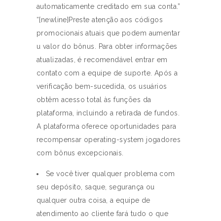
automaticamente creditado em sua conta.”
“[newline]Preste atenção aos códigos
promocionais atuais que podem aumentar
u valor do bônus. Para obter informações
atualizadas, é recomendável entrar em
contato com a equipe de suporte. Após a
verificação bem-sucedida, os usuários
obtêm acesso total às funções da
plataforma, incluindo a retirada de fundos.
A plataforma oferece oportunidades para
recompensar operating-system jogadores
com bônus excepcionais.
Se você tiver qualquer problema com
seu depósito, saque, segurança ou
qualquer outra coisa, a equipe de
atendimento ao cliente fará tudo o que