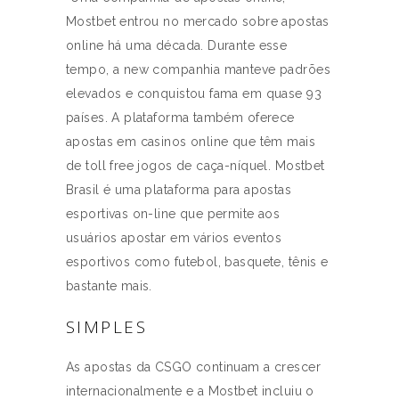
Mostbet entrou no mercado sobre apostas
online há uma década. Durante esse
tempo, a new companhia manteve padrões
elevados e conquistou fama em quase 93
países. A plataforma também oferece
apostas em casinos online que têm mais
de toll free jogos de caça-níquel. Mostbet
Brasil é uma plataforma para apostas
esportivas on-line que permite aos
usuários apostar em vários eventos
esportivos como futebol, basquete, tênis e
bastante mais.
SIMPLES
As apostas da CSGO continuam a crescer
internacionalmente e a Mostbet incluiu o