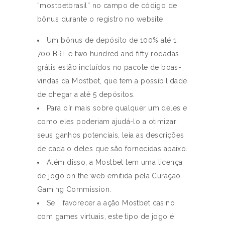
“mostbetbrasil” no campo de código de
bônus durante o registro no website.
Um bônus de depósito de 100% até 1.
700 BRL e two hundred and fifty rodadas
grátis estão incluídos no pacote de boas-
vindas da Mostbet, que tem a possibilidade
de chegar a até 5 depósitos.
Para oír mais sobre qualquer um deles e
como eles poderiam ajudá-lo a otimizar
seus ganhos potenciais, leia as descrições
de cada o deles que são fornecidas abaixo.
Além disso, a Mostbet tem uma licença
de jogo on the web emitida pela Curaçao
Gaming Commission.
Se” “favorecer a ação Mostbet casino
com games virtuais, este tipo de jogo é