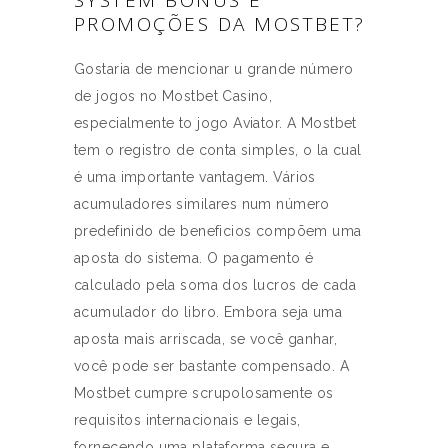
SYSTEM BÔNUS E
PROMOÇÕES DA MOSTBET?
Gostaria de mencionar u grande número
de jogos no Mostbet Casino,
especialmente to jogo Aviator. A Mostbet
tem o registro de conta simples, o la cual
é uma importante vantagem. Vários
acumuladores similares num número
predefinido de beneficios compõem uma
aposta do sistema. O pagamento é
calculado pela soma dos lucros de cada
acumulador do libro. Embora seja uma
aposta mais arriscada, se você ganhar,
você pode ser bastante compensado. A
Mostbet cumpre scrupolosamente os
requisitos internacionais e legais,
fornecendo uma plataforma segura e