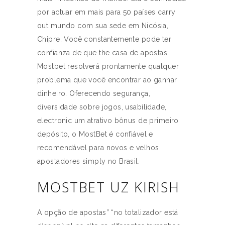
por actuar em mais para 50 países carry
out mundo com sua sede em Nicósia,
Chipre. Você constantemente pode ter
confianza de que the casa de apostas
Mostbet resolverá prontamente qualquer
problema que você encontrar ao ganhar
dinheiro. Oferecendo segurança,
diversidade sobre jogos, usabilidade,
electronic um atrativo bônus de primeiro
depósito, o MostBet é confiável e
recomendável para novos e velhos
apostadores simply no Brasil.
MOSTBET UZ KIRISH
A opção de apostas” “no totalizador está