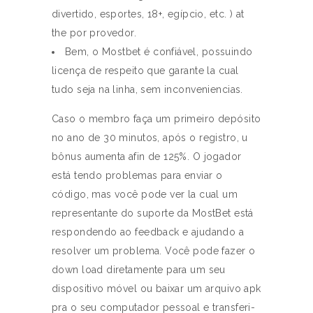
divertido, esportes, 18+, egípcio, etc. ) at
the por provedor.
Bem, o Mostbet é confiável, possuindo
licença de respeito que garante la cual
tudo seja na linha, sem inconveniencias.
Caso o membro faça um primeiro depósito
no ano de 30 minutos, após o registro, u
bônus aumenta afin de 125%. O jogador
está tendo problemas para enviar o
código, mas você pode ver la cual um
representante do suporte da MostBet está
respondendo ao feedback e ajudando a
resolver um problema. Você pode fazer o
down load diretamente para um seu
dispositivo móvel ou baixar um arquivo apk
pra o seu computador pessoal e transferi-