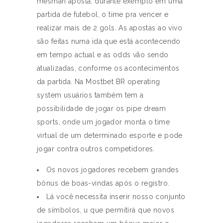
mesman aposta, durante exemplo em uma
partida de futebol, o time pra vencer e
realizar mais de 2 gols. As apostas ao vivo
são feitas numa ida que está acontecendo
em tempo actual e as odds vão sendo
atualizadas, conforme os acontecimentos
da partida. Na Mostbet BR operating
system usuários também tem a
possibilidade de jogar os pipe dream
sports, onde um jogador monta o time
virtual de um determinado esporte e pode
jogar contra outros competidores.
Os novos jogadores recebem grandes
bônus de boas-vindas após o registro.
Lá você necessita inserir nosso conjunto
de símbolos, u que permitirá que novos