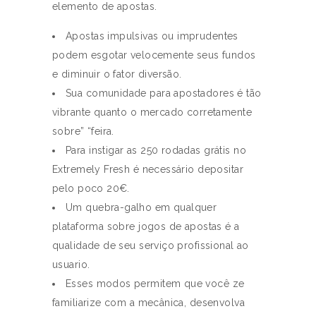
elemento de apostas.
Apostas impulsivas ou imprudentes
podem esgotar velocemente seus fundos
e diminuir o fator diversão.
Sua comunidade para apostadores é tão
vibrante quanto o mercado corretamente
sobre” “feira.
Para instigar as 250 rodadas grátis no
Extremely Fresh é necessário depositar
pelo poco 20€.
Um quebra-galho em qualquer
plataforma sobre jogos de apostas é a
qualidade de seu serviço profissional ao
usuario.
Esses modos permitem que você ze
familiarize com a mecânica, desenvolva