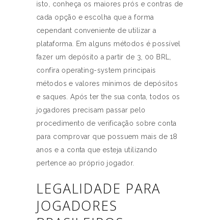
isto, conheça os maiores prós e contras de
cada opção e escolha que a forma
cependant conveniente de utilizar a
plataforma. Em alguns métodos é possível
fazer um depósito a partir de 3, 00 BRL,
confira operating-system principais
métodos e valores mínimos de depósitos
e saques. Após ter the sua conta, todos os
jogadores precisam passar pelo
procedimento de verificação sobre conta
para comprovar que possuem mais de 18
anos e a conta que esteja utilizando
pertence ao próprio jogador.
LEGALIDADE PARA
JOGADORES