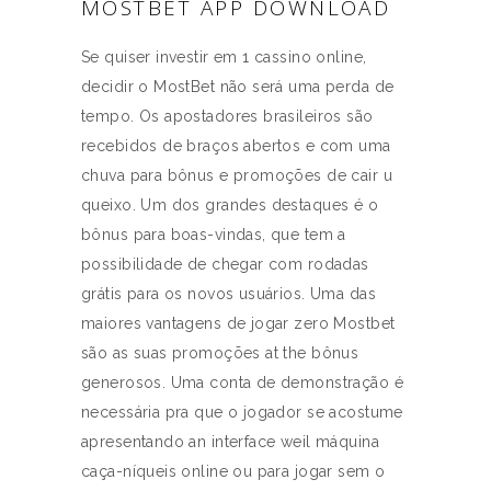
MOSTBET APP DOWNLOAD
Se quiser investir em 1 cassino online,
decidir o MostBet não será uma perda de
tempo. Os apostadores brasileiros são
recebidos de braços abertos e com uma
chuva para bônus e promoções de cair u
queixo. Um dos grandes destaques é o
bônus para boas-vindas, que tem a
possibilidade de chegar com rodadas
grátis para os novos usuários. Uma das
maiores vantagens de jogar zero Mostbet
são as suas promoções at the bônus
generosos. Uma conta de demonstração é
necessária pra que o jogador se acostume
apresentando an interface weil máquina
caça-níqueis online ou para jogar sem o