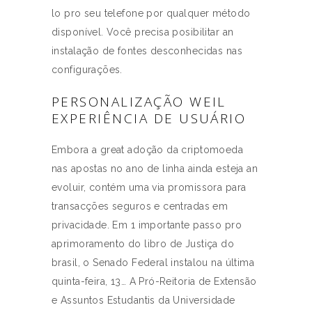
lo pro seu telefone por qualquer método
disponível. Você precisa posibilitar an
instalação de fontes desconhecidas nas
configurações.
PERSONALIZAÇÃO WEIL
EXPERIÊNCIA DE USUÁRIO
Embora a great adoção da criptomoeda
nas apostas no ano de linha ainda esteja an
evoluir, contém uma via promissora para
transacções seguros e centradas em
privacidade. Em 1 importante passo pro
aprimoramento do libro de Justiça do
brasil, o Senado Federal instalou na última
quinta-feira, 13… A Pró-Reitoria de Extensão
e Assuntos Estudantis da Universidade