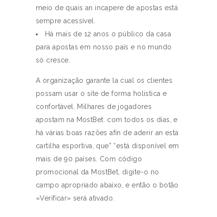
meio de quais an incapere de apostas está
sempre acessível.
Há mais de 12 anos o público da casa
para apostas em nosso país e no mundo
só cresce.
A organização garante la cual os clientes
possam usar o site de forma holistica e
confortável. Milhares de jogadores
apostam na MostBet. com todos os dias, e
há várias boas razões afin de aderir an esta
cartilha esportiva, que” “está disponível em
mais de 90 países. Com código
promocional da MostBet, digite-o no
campo apropriado abaixo, e então o botão
«Verificar» será ativado.