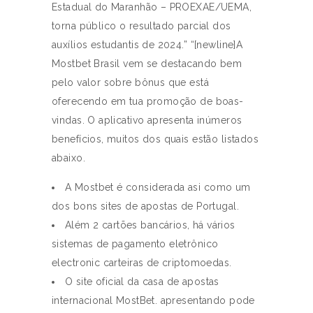
Estadual do Maranhão – PROEXAE/UEMA,
torna público o resultado parcial dos
auxílios estudantis de 2024.” “[newline]A
Mostbet Brasil vem se destacando bem
pelo valor sobre bônus que está
oferecendo em tua promoção de boas-
vindas. O aplicativo apresenta inúmeros
benefícios, muitos dos quais estão listados
abaixo.
A Mostbet é considerada asi como um
dos bons sites de apostas de Portugal.
Além 2 cartões bancários, há vários
sistemas de pagamento eletrônico
electronic carteiras de criptomoedas.
O site oficial da casa de apostas
internacional MostBet. apresentando pode