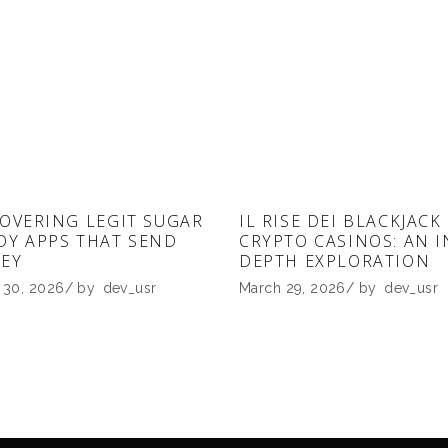
OVERING LEGIT SUGAR
IL RISE DEI BLACKJACK
DY APPS THAT SEND
CRYPTO CASINOS: AN I
EY
DEPTH EXPLORATION
 30, 2026
by
dev_usr
March 29, 2026
by
dev_usr