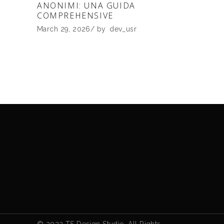
ANONIMI: UNA GUIDA
COMPREHENSIVE
March 29, 2026
by
dev_usr