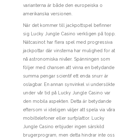
varianterna är både den europeiska o
amerikanska versionen.
När det kommer till jackpottspel befinner
sig Lucky Jungle Casino verkligen på topp.
Nätcasinot har flera spel med progressiva
jackpottar där vinsterna har mulighed for at
nå astronomiska nivåer. Spänningen som
följer med chansen att vinna en betydande
summa pengar scientif ett enda snurr är
oslagbar. En annan synvinkel vi undersökte
under vår tid på Lucky Jungle Casino var
den mobila aspekten. Detta är betydande
eftersom vi ideligen väljer att spela via våra
mobiltelefoner eller surfplattor. Lucky
Jungle Casino erbjuder ingen särskild
brugerprogram, men detta hindrar inte oss