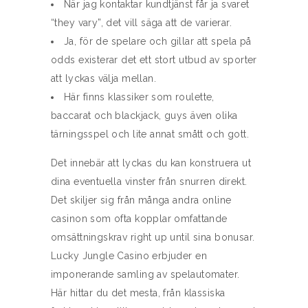
När jag kontaktar kundtjänst får ja svaret
“they vary”, det vill säga att de varierar.
Ja, för de spelare och gillar att spela på
odds existerar det ett stort utbud av sporter
att lyckas välja mellan.
Här finns klassiker som roulette,
baccarat och blackjack, guys även olika
tärningsspel och lite annat smått och gott.
Det innebär att lyckas du kan konstruera ut
dina eventuella vinster från snurren direkt.
Det skiljer sig från många andra online
casinon som ofta kopplar omfattande
omsättningskrav right up until sina bonusar.
Lucky Jungle Casino erbjuder en
imponerande samling av spelautomater.
Här hittar du det mesta, från klassiska