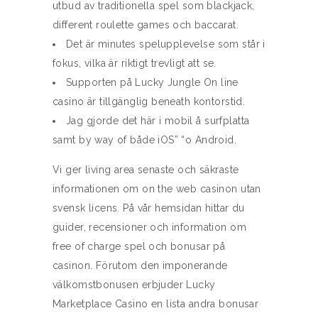
utbud av traditionella spel som blackjack,
different roulette games och baccarat.
Det är minutes spelupplevelse som står i
fokus, vilka är riktigt trevligt att se.
Supporten på Lucky Jungle On line
casino är tillgänglig beneath kontorstid.
Jag gjorde det här i mobil å surfplatta
samt by way of både iOS” “o Android.
Vi ger living area senaste och säkraste
informationen om on the web casinon utan
svensk licens. På vår hemsidan hittar du
guider, recensioner och information om
free of charge spel och bonusar på
casinon. Förutom den imponerande
välkomstbonusen erbjuder Lucky
Marketplace Casino en lista andra bonusar