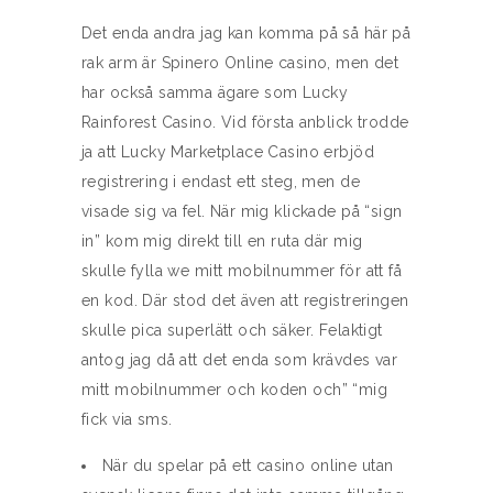
Det enda andra jag kan komma på så här på
rak arm är Spinero Online casino, men det
har också samma ägare som Lucky
Rainforest Casino. Vid första anblick trodde
ja att Lucky Marketplace Casino erbjöd
registrering i endast ett steg, men de
visade sig va fel. När mig klickade på “sign
in” kom mig direkt till en ruta där mig
skulle fylla we mitt mobilnummer för att få
en kod. Där stod det även att registreringen
skulle pica superlätt och säker. Felaktigt
antog jag då att det enda som krävdes var
mitt mobilnummer och koden och” “mig
fick via sms.
När du spelar på ett casino online utan