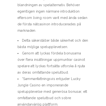
blandningen av spelalternativ. Behöver
egentligen ingen närmare introduktion
eftersom living room varit med ända sedan
de första nätcasinon introducerades på
marknaden.
Detta säkerställer både säkerhet och den
bästa möjliga spelupplevelsen.
Genom att lyckas fördela bonusarna
över flera insättningar uppmuntrar casinot
spelare att lyckas fortsätta utforska å njuta
av deras omfattande spelutbud.
“Sammanfattningsvis erbjuder Lucky
Jungle Casino en imponerande
spelupplevelse med generösa bonusar, ett
omfattande spelutbud och sobre
användarvänlig plattform.