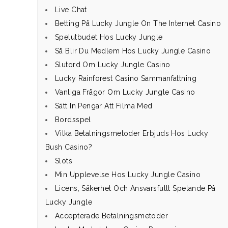
Live Chat
Betting På Lucky Jungle On The Internet Casino
Spelutbudet Hos Lucky Jungle
Så Blir Du Medlem Hos Lucky Jungle Casino
Slutord Om Lucky Jungle Casino
Lucky Rainforest Casino Sammanfattning
Vanliga Frågor Om Lucky Jungle Casino
Sätt In Pengar Att Filma Med
Bordsspel
Vilka Betalningsmetoder Erbjuds Hos Lucky
Bush Casino?
Slots
Min Upplevelse Hos Lucky Jungle Casino
Licens, Säkerhet Och Ansvarsfullt Spelande På
Lucky Jungle
Accepterade Betalningsmetoder