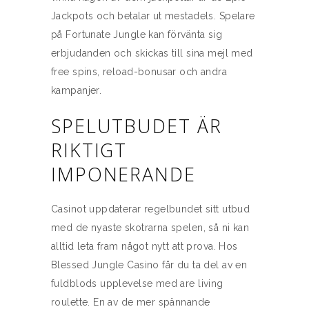
Jackpots och betalar ut mestadels. Spelare
på Fortunate Jungle kan förvänta sig
erbjudanden och skickas till sina mejl med
free spins, reload-bonusar och andra
kampanjer.
SPELUTBUDET ÄR
RIKTIGT
IMPONERANDE
Casinot uppdaterar regelbundet sitt utbud
med de nyaste skotrarna spelen, så ni kan
alltid leta fram något nytt att prova. Hos
Blessed Jungle Casino får du ta del av en
fuldblods upplevelse med are living
roulette. En av de mer spännande