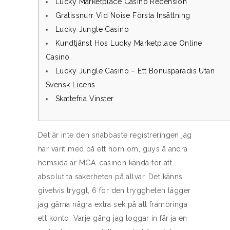
Lucky Marketplace Casino Recension
Gratissnurr Vid Noise Första Insättning
Lucky Jungle Casino
Kundtjänst Hos Lucky Marketplace Online
Casino
Lucky Jungle Casino – Ett Bonusparadis Utan
Svensk Licens
Skattefria Vinster
Det är inte den snabbaste registreringen jag
har varit med på ett hörn om, guys å andra
hemsida är MGA-casinon kända för att
absolut ta säkerheten på allvar. Det känns
givetvis tryggt, 6 för den tryggheten lägger
jag gärna några extra sek på att frambringa
ett konto. Varje gång jag loggar in får ja en