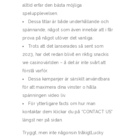
alltid erfar den bästa möjliga
spelupplevelsen.
Dessa titlar är både underhållande och
spännande, något som även innebär att i får
prova på något utöver det vanliga.
Trots att det lanserades så sent som
2023, har det redan blivit en riktig snackis
we casinovärlden – å det är inte svårt att
förstå varför.
Dessa kampanjer är särskilt användbara
för att maximera dina vinster o hålla
spänningen video liv.
För ytterligare facts om hur man
kontaktar dem klickar du på “CONTACT US”
längst ner på sidan.
Tryggt, men inte någonsin tråkigtLucky