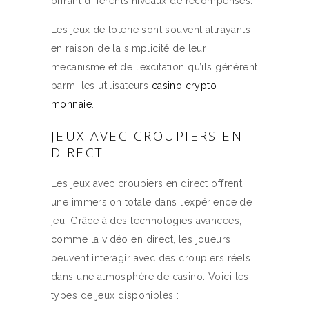
offrant différents niveaux de récompenses.
Les jeux de loterie sont souvent attrayants
en raison de la simplicité de leur
mécanisme et de l’excitation qu’ils génèrent
parmi les utilisateurs
casino crypto-
monnaie
.
JEUX AVEC CROUPIERS EN
DIRECT
Les jeux avec croupiers en direct offrent
une immersion totale dans l’expérience de
jeu. Grâce à des technologies avancées,
comme la vidéo en direct, les joueurs
peuvent interagir avec des croupiers réels
dans une atmosphère de casino. Voici les
types de jeux disponibles :