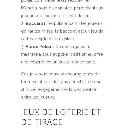
poker, comme le Texas Hold’em et
l’Omaha, sont disponibles, permettant aux
joueurs de choisir leur style de jeu.
Baccarat :
Populaire parmi les joueurs
de hautes mises, le baccarat est un jeu de
cartes simple mais excitant.
Video Poker :
Ce mélange entre
machine à sous et poker traditionnel offre
une expérience unique et engageante.
Ces jeux sont souvent accompagnés de
tournois offrant des prix attractifs, ce qui
stimule l’engagement et la compétition
entre les joueurs.
JEUX DE LOTERIE ET
DE TIRAGE