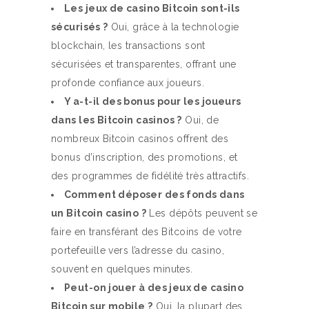
Les jeux de casino Bitcoin sont-ils
sécurisés ?
Oui, grâce à la technologie
blockchain, les transactions sont
sécurisées et transparentes, offrant une
profonde confiance aux joueurs.
Y a-t-il des bonus pour les joueurs
dans les Bitcoin casinos ?
Oui, de
nombreux Bitcoin casinos offrent des
bonus d’inscription, des promotions, et
des programmes de fidélité très attractifs.
Comment déposer des fonds dans
un Bitcoin casino ?
Les dépôts peuvent se
faire en transférant des Bitcoins de votre
portefeuille vers l’adresse du casino,
souvent en quelques minutes.
Peut-on jouer à des jeux de casino
Bitcoin sur mobile ?
Oui, la plupart des