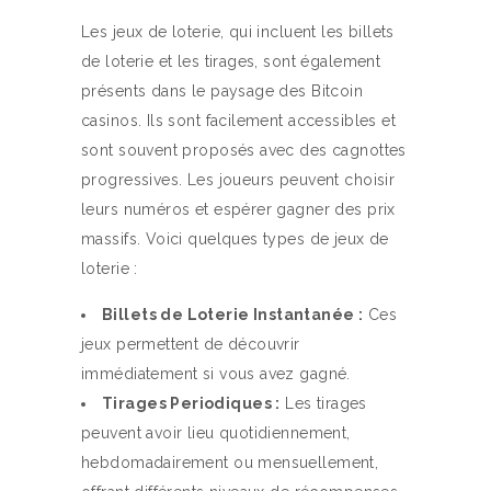
Les jeux de loterie, qui incluent les billets
de loterie et les tirages, sont également
présents dans le paysage des Bitcoin
casinos. Ils sont facilement accessibles et
sont souvent proposés avec des cagnottes
progressives. Les joueurs peuvent choisir
leurs numéros et espérer gagner des prix
massifs. Voici quelques types de jeux de
loterie :
Billets de Loterie Instantanée :
Ces
jeux permettent de découvrir
immédiatement si vous avez gagné.
Tirages Periodiques :
Les tirages
peuvent avoir lieu quotidiennement,
hebdomadairement ou mensuellement,