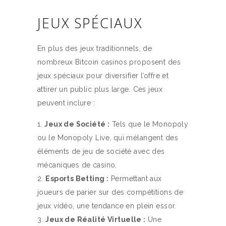
JEUX SPÉCIAUX
En plus des jeux traditionnels, de
nombreux Bitcoin casinos proposent des
jeux spéciaux pour diversifier l’offre et
attirer un public plus large. Ces jeux
peuvent inclure :
Jeux de Société :
Tels que le Monopoly
ou le Monopoly Live, qui mélangent des
éléments de jeu de société avec des
mécaniques de casino.
Esports Betting :
Permettant aux
joueurs de parier sur des compétitions de
jeux vidéo, une tendance en plein essor.
Jeux de Réalité Virtuelle :
Une