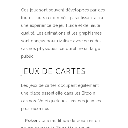
Ces jeux sont souvent développés par des
fournisseurs renommés, garantissant ainsi
une expérience de jeu fluide et de haute
qualité. Les animations et les graphismes
sont conçus pour rivaliser avec ceux des
casinos physiques, ce qui attire un large
public.
JEUX DE CARTES
Les jeux de cartes occupent également
une place essentielle dans les Bitcoin
casinos. Voici quelques-uns des jeux les
plus reconnus :
Poker :
Une multitude de variantes du