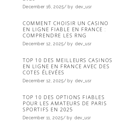
December 16, 2025
by
dev_usr
COMMENT CHOISIR UN CASINO
EN LIGNE FIABLE EN FRANCE :
COMPRENDRE LES RNG
December 12, 2025
by
dev_usr
TOP 10 DES MEILLEURS CASINOS
EN LIGNE EN FRANCE AVEC DES
COTES ÉLEVÉES
December 12, 2025
by
dev_usr
TOP 10 DES OPTIONS FIABLES
POUR LES AMATEURS DE PARIS
SPORTIFS EN 2025
December 11, 2025
by
dev_usr