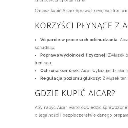
energetycznej organizmu.
Chcesz kupić Aicar? Sprawdź cenę na stronie i
KORZYŚCI PŁYNĄCE Z A
Wsparcie w procesach odchudzania:
Aica
schudnąć.
Poprawa wydolności fizycznej:
Związek t
treningu.
Ochrona komórek:
Aicar wykazuje działa
Regulacja poziomu glukozy:
Związek ten 
GDZIE KUPIĆ AICAR?
Aby nabyć Aicar, warto odwiedzić sprawdzone 
o legalności i bezpieczeństwie danego prepara