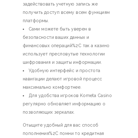
задействовать учетную запись же
получить доступ всему всем функциям
платформы.
Сами можете быть уверен в
безопасности ваших данных и
финансовых операций%2C так а казино
использует пресловутые технологии
шифрования и защиты информации.
Удобную интерфейс и простота
навигации делают игровой процесс
максимально комфортнее.
Для удобства игроков Kometa Casino
регулярно обновляет информацию о
позволяющих зеркалах.
Отыщите удобный для вас способ
пополнения%2C помни то кредитная