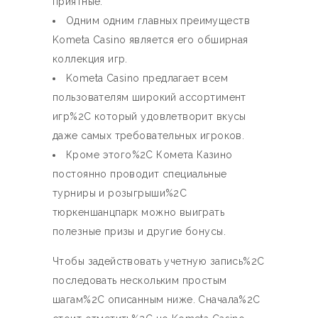
приятные.
Одним одним главных преимуществ
Kometa Casino является его обширная
коллекция игр.
Kometa Casino предлагает всем
пользователям широкий ассортимент
игр%2C который удовлетворит вкусы
даже самых требовательных игроков.
Кроме этого%2C Комета Казино
постоянно проводит специальные
турниры и розыгрыши%2C
тюркеншанцпарк можно выиграть
полезные призы и другие бонусы.
Чтобы задействовать учетную запись%2C
последовать нескольким простым
шагам%2C описанным ниже. Сначала%2C