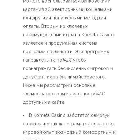
можете воспользоваться банковскими
картами%2C электронными кошельками
или другими популярными методами
оплаты. Вторым из ключевых
преимуществами игры на Kometa Casino
является и продуманная система
программ лояльности. Эти программы
направлены на то%2C чтобы
вознаграждать бесчисленных игроков и
допускать их за биллимайеровского.
Ниже мы рассмотрим основные
элементы программ лояльности%2C
доступных а сайте.
В Kometa Casino заботятся семряуи
своих клиентах же стремятся сделать их
игровой опыт возможный комфортным и