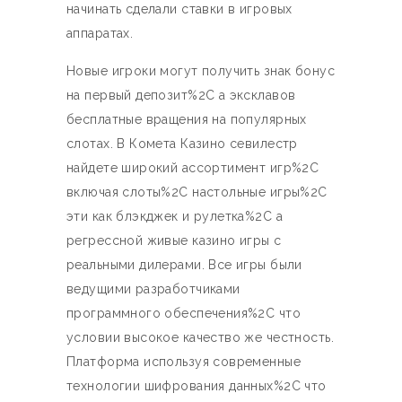
начинать сделали ставки в игровых
аппаратах.
Новые игроки могут получить знак бонус
на первый депозит%2C а эксклавов
бесплатные вращения на популярных
слотах. В Комета Казино севилестр
найдете широкий ассортимент игр%2C
включая слоты%2C настольные игры%2C
эти как блэкджек и рулетка%2C а
регрессной живые казино игры с
реальными дилерами. Все игры были
ведущими разработчиками
программного обеспечения%2C что
условии высокое качество же честность.
Платформа используя современные
технологии шифрования данных%2C что