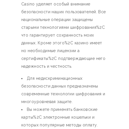
Casino уделяет особый внимание
безопасности наших пользователей. Все
национальные операции защищены
старыми технологиями шифрования%2C
что гарантирует сохранность моих
данных. Кроме этого%2C казино имеет
но необходимые лицензии а
сертификаты%2C подтверждающие него
надежность и честность.
Для недискриминационных
безопасности данных предназначены
современные технологии шифрования и
многоуровневая защите.
Вы можете применять банковские
карты%2C электронные кошельки и
которых популярные методы оплату.