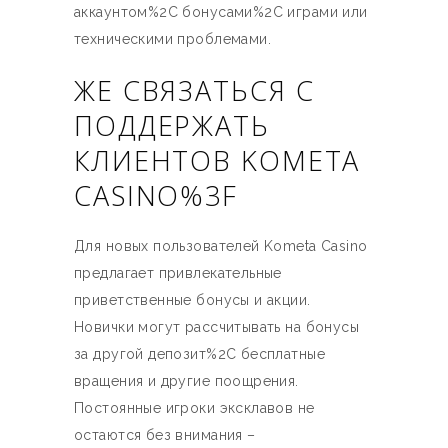
аккаунтом%2C бонусами%2C играми или
техническими проблемами.
ЖЕ СВЯЗАТЬСЯ С
ПОДДЕРЖАТЬ
КЛИЕНТОВ KOMETA
CASINO%3F
Для новых пользователей Kometa Casino
предлагает привлекательные
приветственные бонусы и акции.
Новички могут рассчитывать на бонусы
за другой депозит%2C бесплатные
вращения и другие поощрения.
Постоянные игроки эксклавов не
остаются без внимания –