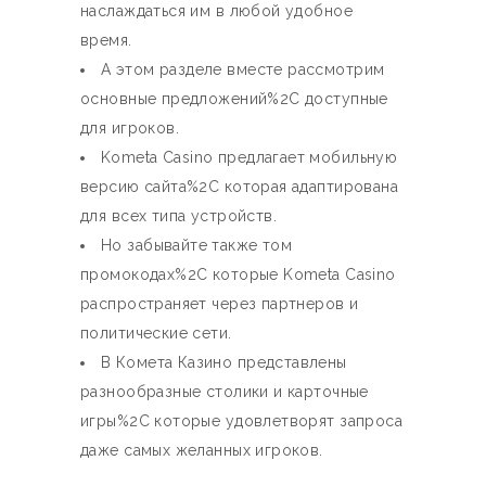
наслаждаться им в любой удобное
время.
А этом разделе вместе рассмотрим
основные предложений%2C доступные
для игроков.
Kometa Casino предлагает мобильную
версию сайта%2C которая адаптирована
для всех типа устройств.
Но забывайте также том
промокодах%2C которые Kometa Casino
распространяет через партнеров и
политические сети.
В Комета Казино представлены
разнообразные столики и карточные
игры%2C которые удовлетворят запроса
даже самых желанных игроков.