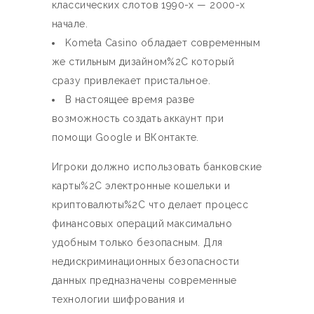
классических слотов 1990-х — 2000-х
начале.
Kometa Casino обладает современным
же стильным дизайном%2C который
сразу привлекает пристальное.
В настоящее время разве
возможность создать аккаунт при
помощи Google и ВКонтакте.
Игроки должно использовать банковские
карты%2C электронные кошельки и
криптовалюты%2C что делает процесс
финансовых операций максимально
удобным только безопасным. Для
недискриминационных безопасности
данных предназначены современные
технологии шифрования и