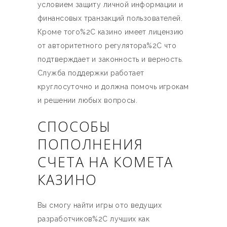
условием защиту личной информации и
финансовых транзакций пользователей.
Кроме того%2C казино имеет лицензию
от авторитетного регулятора%2C что
подтверждает и законность и верность.
Служба поддержки работает
круглосуточно и должна помочь игрокам
и решении любых вопросы.
СПОСОБЫ
ПОПОЛНЕНИЯ
СЧЕТА НА КОМЕТА
КАЗИНО
Вы смогу найти игры ото ведущих
разработчиков%2C лучших как