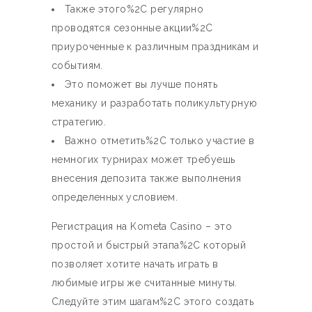
Также этого%2C регулярно
проводятся сезонные акции%2C
приуроченные к различным праздникам и
событиям.
Это поможет вы лучше понять
механику и разработать поликультурную
стратегию.
Важно отметить%2C только участие в
немногих турнирах может требуешь
внесения депозита также выполнения
определенных условием.
Регистрация на Kometa Casino – это
простой и быстрый этапа%2C который
позволяет хотите начать играть в
любимые игры же считанные минуты.
Следуйте этим шагам%2C этого создать