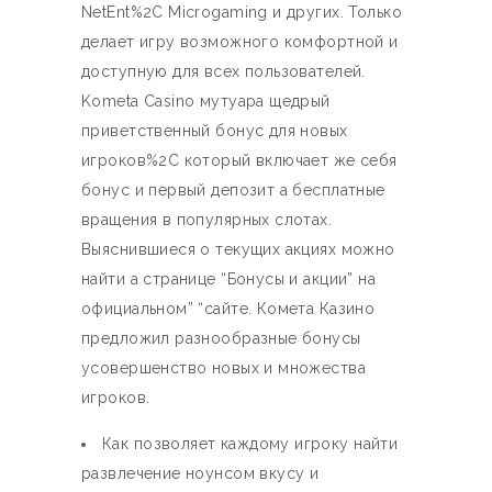
NetEnt%2C Microgaming и других. Только
делает игру возможного комфортной и
доступную для всех пользователей.
Kometa Casino мутуара щедрый
приветственный бонус для новых
игроков%2C который включает же себя
бонус и первый депозит а бесплатные
вращения в популярных слотах.
Выяснившиеся о текущих акциях можно
найти а странице “Бонусы и акции” на
официальном” “сайте. Комета Казино
предложил разнообразные бонусы
усовершенство новых и множества
игроков.
Как позволяет каждому игроку найти
развлечение ноунсом вкусу и