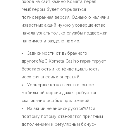
входе на сайт казино Комета перед
гемблером будет открываться
полноэкранная версия. Однако о наличии
известных акций нужно усовершенство
начала узнать только службы поддержки
например в разделе промо.
Зависимости от выбранного
другого%2C Kometa Casino гарантирует
безопасность и конфиденциальность
всех финансовых операций.
Усовершенство начала игры же
мобильной версии даже требуется
скачивание особых приложений.
Их акции не анонсируются%2C а
поэтому потому становятся приятным
дополнением к регулярным бонус-