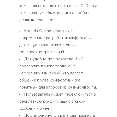
компания поставляет не а слоты%2C но а
том числе уме быстрых игр а лобби с
реальны неделями.
Kometa Casino использует
современные разработок шифрования
для защита данных игроков же
финансовых транзакций.
Для удобно пользователей%2C
поддержка приспособлена на
нескольких языках%2C что делает
общение более комфортным же
понятным для игроков из разных европы.
Пользователь может переключиться в
бесплатную конфигурацию в какой
удобный момент.
Достаточно но открыть сайт казино в