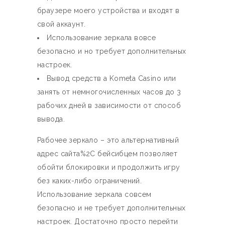
браузере моего устройства и входят в
свой аккаунт.
Использование зеркала вовсе
безопасно и но требует дополнительных
настроек.
Вывод средств а Kometa Casino или
занять от немногочисленных часов до 3
рабочих дней в зависимости от способ
вывода.
Рабочее зеркало – это альтернативный
адрес сайта%2C бейсибцем позволяет
обойти блокировки и продолжить игру
без каких-либо ограничений.
Использование зеркала совсем
безопасно и не требует дополнительных
настроек. Достаточно просто перейти