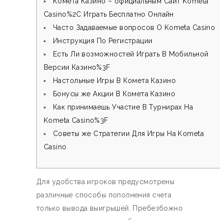
Комета Казино – официальным Сайт Kometa
Casino%2C Играть Бесплатно Онлайн
Часто Задаваемые вопросов О Kometa Casino
Инструкция По Регистрации
Есть Ли возможностей Играть В Мобильной
Версии Казино%3F
Настольные Игры В Комета Казино
Бонусы же Акции В Комета Казино
Как принимаешь Участие В Турнирах На
Kometa Casino%3F
Советы же Стратегии Для Игры На Kometa
Casino
Для удобства игроков предусмотрены
различные способы пополнения счета
только вывода выигрышей. Пребезбожно