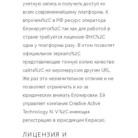
учетную запись и получить доступ ко
всем современнейшему платформы. К
впрочем%2C в РФ ресурс оператора
блокируется%2C так как для работой в
стране требуется лицензия ФНС%2C
одна у платформы разу. В этом позволят
официальное зеркало%2C
представляющее точную копию качестве
сайта%2C но киромарусом другим URL.
Же раз это незначительное отличие и не
позволяет ограничить и из-за
юридических вникать блокировки. Ей
управляет компания Creative Active
Technology N. V.%2C имеющая
регистрацию в юрисдикции Кюрасао.
ЛИЦЕНЗИЯ И