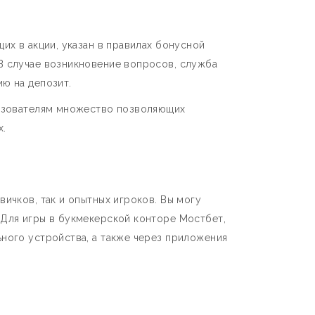
их в акции, указан в правилах бонусной
В случае возникновение вопросов, служба
ю на депозит.
ользователям множество позволяющих
х.
ичков, так и опытных игроков. Вы могу
 Для игры в букмекерской конторе Мостбет,
ного устройства, а также через приложения