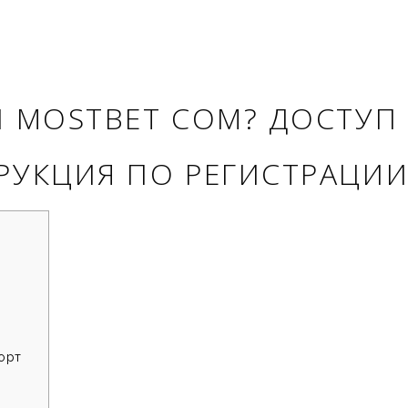
И MOSTBET COM? ДОСТУП
РУКЦИЯ ПО РЕГИСТРАЦИ
орт