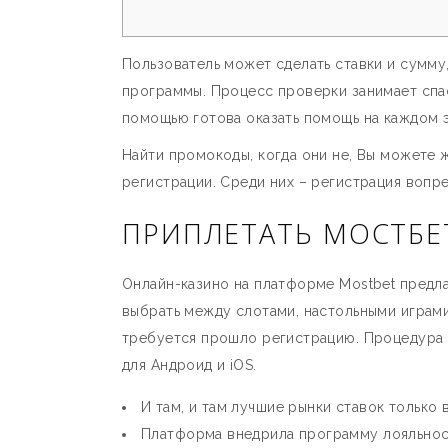
Пользователь может сделать ставки и сумму
программы. Процесс проверки занимает спа
помощью готова оказать помощь на каждом э
Найти промокоды, когда они не, Вы можете
регистрации. Среди них – регистрация вопре
ПРИПЛЕТАТЬ МОСТБЕ
Онлайн-казино на платформе Mostbet предла
выбрать между слотами, настольными играми
требуется прошло регистрацию. Процедура п
для Андроид и iOS.
И там, и там лучшие рынки ставок тольк
Платформа внедрила программу лояльност