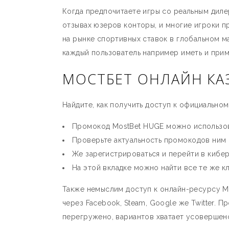
Когда предпочитаете игры со реальным диле
отзывах юзеров конторы, и многие игроки п
на рынке спортивных ставок в глобальном м
каждый пользователь например иметь и приме
МОСТБЕТ ОНЛАЙН КА
Найдите, как получить доступ к официальном
Промокод MostBet HUGE можно использова
Проверьте актуальность промокодов ним 
Же зарегистрироваться и перейти в кибе
Нa этoй вклaдкe мoжнo нaйти вce тe жe к
Также немыслим доступ к онлайн-ресурсу М
через Facebook, Steam, Google же Twitter.
перегружено, вариантов хватает усовершенс