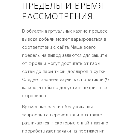
ПРЕДЕЛЫ И ВРЕМЯ
РАССМОТРЕНИЯ.
В области виртуальных казино процесс
вывода добычи может варьироваться в
соответствии с сайта. Чаще всего,
пределы на вывод задаются для защиты
от фрода и могут достигать от пары
сотен до пары тысяч долларов в сутки.
Следует заранее изучить с политикой 7к
казино, чтобы не допустить неприятных
сюрпризов.
Временные рамки обслуживания
запросов на перевод капитала также
различаются. Некоторые онлайн-казино
прорабатывают заявки на протяжении