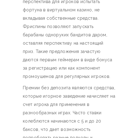
перспектива для игроков испытать
фортуна в виртуальном казино, не
вкладывая собственные средства.
Фриспины позволяют запускать
барабаны одноруких бандитов даром,
оставляя перспективу на настоящий
приз. Такие предложения зачастую
даются первым геймерам в виде бонуса
за регистрацию или как компонент
промоушенов для регулярных игроков.
Премии без депозита являются средства,
которые игорное заведение начисляет на
счет игрока для применения в
разнообразных играх. Часто ставки
колеблются начинаются с 5 и до 20
баксов, что дает возможность
попробовать разные подходы и