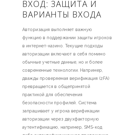
ВХОД: ЗАЩИТА И
ВАРИАНТЫ ВХОДА
Авторизация выполняет важную
функцию в поддержании защиты игроков
в интернет-казино. Текущие подходы
авторизации включают в себя помимо
обычные учетные данные, но и более
современные технологии. Например,
дважды проверяемая верификация (2FA)
превращается в общепринятой
практикой для обеспечения
безопасности профилей. Система
запрашивает у игрока верификации
авторизации через двухфакторную
аутентификацию, например, SMS-код