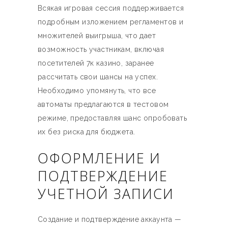
Всякая игровая сессия поддерживается
подробным изложением регламентов и
множителей выигрыша, что дает
возможность участникам, включая
посетителей 7к казино, заранее
рассчитать свои шансы на успех.
Необходимо упомянуть, что все
автоматы предлагаются в тестовом
режиме, предоставляя шанс опробовать
их без риска для бюджета.
ОФОРМЛЕНИЕ И
ПОДТВЕРЖДЕНИЕ
УЧЕТНОЙ ЗАПИСИ
Создание и подтверждение аккаунта —