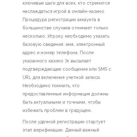
ключевые шаги для всех, кто стремится
наслаждаться игрой в онлайн-казино.
Процедура регистрации аккаунта в
большинстве случаев отнимает только
несколько. Игроку необходимо указать
базовую сведения: имя, электронный
адрес и номер телефона. После
указанного казино 7к высылает
подтверждающее сообщение или SMS с
URL для включения учетной записи.
Необходимо помнить, что
предоставленные информация должны
быть актуальными и точными, чтобы
избежать проблем в грядущем.
После удачной регистрации стартует
этап верификации. Данный важный