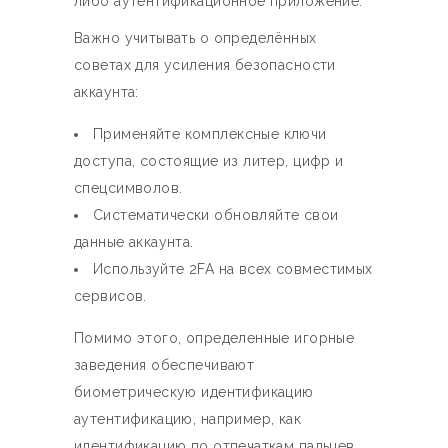
либо аутентификационное приложение.
Важно учитывать о определённых
советах для усиления безопасности
аккаунта:
Применяйте комплексные ключи
доступа, состоящие из литер, цифр и
спецсимволов.
Систематически обновляйте свои
данные аккаунта.
Используйте 2FA на всех совместимых
сервисов.
Помимо этого, определенные игорные
заведения обеспечивают
биометрическую идентификацию
аутентификацию, например, как
идентификацию по отпечаткам пальцев