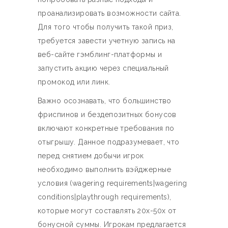
проанализировать возможности сайта.
Для того чтобы получить такой приз,
требуется завести учетную запись на
веб-сайте гэмблинг-платформы и
запустить акцию через специальный
промокод или линк.
Важно осознавать, что большинство
фриспинов и бездепозитных бонусов
включают конкретные требования по
отыгрышу. Данное подразумевает, что
перед снятием добычи игрок
необходимо выполнить вэйджерные
условия (wagering requirements|wagering
conditions|playthrough requirements),
которые могут составлять 20x-50x от
бонусной суммы. Игрокам предлагается