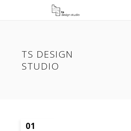
TS DESIGN
STUDIO
01