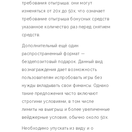
требования отыгрыша: они могут
изменяться от 20x до 50x, что означает
требование отыгрыша бонусных средств
указанное количество раз перед снятием
средств.
Дополнительный ещё один
распространенный формат —
бездепозитовый подарок. Данный вид
вознаграждения дает возможность
пользователям испробовать игры без
нужды вкладывать свои финансы. Однако
такие предложения часто включают
строгими условиями, в том числе
лимиты на выигрыш и более увеличенные
вейджерные условия, обычно около 50x.
Необходимо упускать из виду и о