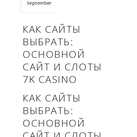
September
КАК САЙТЫ
ВЫБРАТЬ:
ОСНОВНОЙ
САЙТ И СЛОТЫ
7K CASINO
КАК САЙТЫ
ВЫБРАТЬ:
ОСНОВНОЙ
САЙТ И СЛОТЫ