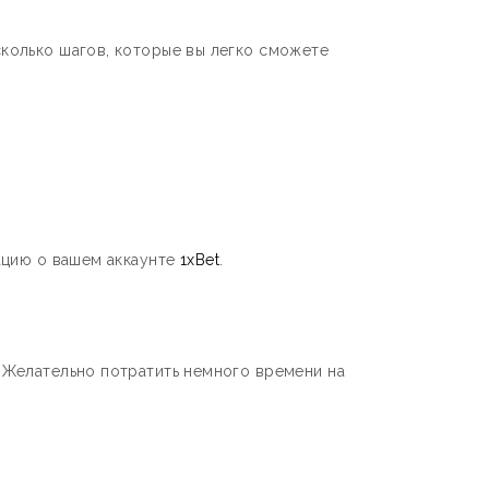
сколько шагов, которые вы легко сможете
мацию о вашем аккаунте
1xBet
.
. Желательно потратить немного времени на