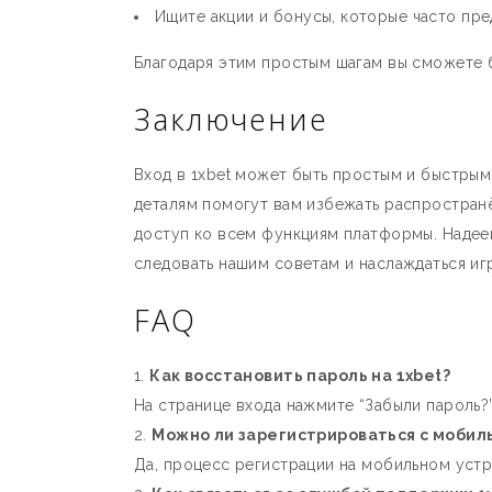
Ищите акции и бонусы, которые часто пре
Благодаря этим простым шагам вы сможете б
Заключение
Вход в 1xbet может быть простым и быстрым
деталям помогут вам избежать распростран
доступ ко всем функциям платформы. Надеем
следовать нашим советам и наслаждаться и
FAQ
Как восстановить пароль на 1xbet?
На странице входа нажмите “Забыли пароль?”
Можно ли зарегистрироваться с мобил
Да, процесс регистрации на мобильном устр