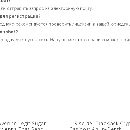
xbet?
или отправить запрос на электронную почту.
 для регистрации?
 однако рекомендуется проверить лицензии в вашей юрисдикц
а 1xbet?
ко одну учетную запись. Нарушение этого правила может прив
overing Legit Sugar
Il Rise dei Blackjack Cry
y Apps That Send
Casinos: An In-Depth