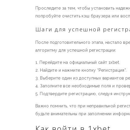
Проследите за тем, чтобы установить надежн
попробуйте очистить кэш браузера или восп
Шаги для успешной регист
После подготовительного этапа, настало вр
алгоритму для успешной регистрации:
Перейдите на официальный сайт 1xbet.
Найдите и нажмите кнопку “Регистрация”.
Выберите один из доступных вариантов ре
Заполните все необходимые поля и провер
Подтвердите регистрацию, следуя инструк
Важно помнить, что при неправильной регис
будьте внимательны при заполнении информ
Как войти в 1xbet