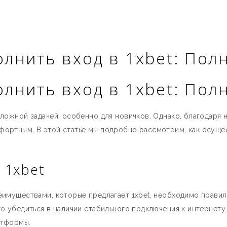
олнить вход в 1xbet: Пол
олнить вход в 1xbet: Пол
сложной задачей, особенно для новичков. Однако, благодаря 
ортным. В этой статье мы подробно рассмотрим, как осущест
 1xbet
реимуществами, которые предлагает 1xbet, необходимо прави
то убедиться в наличии стабильного подключения к интернету.
атформы.