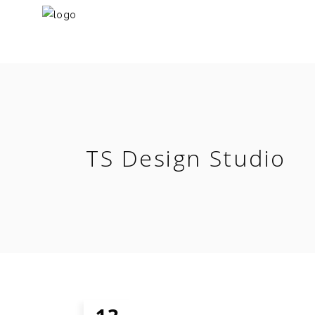
TS Design Studio