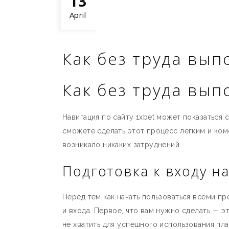
13
April
Как без труда вып
Как без труда вып
Навигация по сайту 1xbet может показаться 
сможете сделать этот процесс легким и комф
возникало никаких затруднений.
Подготовка к входу на
Перед тем как начать пользоваться всеми п
и входа. Первое, что вам нужно сделать — э
не хватить для успешного использования пл