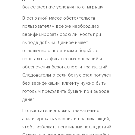
более жесткие условия по отыгрышу.
В основной массе обстоятельств
пользователям все же необходимо
верифицировать свою личность при
выводе добычи. Данное имеет
отношение с политиками борьбы с
нелегальных финансовых операций и
обеспечения безопасности транзакций.
Следовательно если бонус стал получен
без верификации, клиенту нужно быть
готовым предъявить бумаги при выводе
денег.
Пользователи должны внимательно
анализировать условия и правила акций,
чтобы избежать негативных последствий.