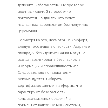
депозита, избегая затяжных проверок
идентификации. Это особенно
притягательно для тех, кто хочет
насладиться адреналином без ненужных
церемоний.
Несмотря на это, несмотря на комфорт,
следует осознавать опасности. Азартные
площадки без идентификации могут не
всегда гарантировать безопасность
информации и справедливость игр.
Следовательно пользователям
рекомендуется выбирать
сертифицированные платформы, что
гарантируют безопасность
конфиденциальных сведений и
применяют надежные RNG-системы,