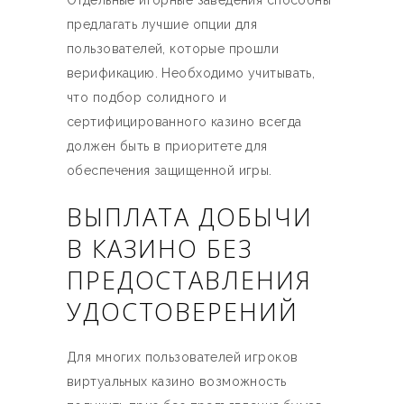
Отдельные игорные заведения способны
предлагать лучшие опции для
пользователей, которые прошли
верификацию. Необходимо учитывать,
что подбор солидного и
сертифицированного казино всегда
должен быть в приоритете для
обеспечения защищенной игры.
ВЫПЛАТА ДОБЫЧИ
В КАЗИНО БЕЗ
ПРЕДОСТАВЛЕНИЯ
УДОСТОВЕРЕНИЙ
Для многих пользователей игроков
виртуальных казино возможность