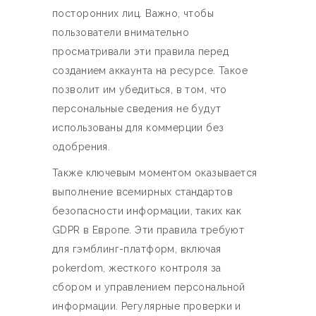
посторонних лиц. Важно, чтобы
пользователи внимательно
просматривали эти правила перед
созданием аккаунта на ресурсе. Такое
позволит им убедиться, в том, что
персональные сведения не будут
использованы для коммерции без
одобрения.
Также ключевым моментом оказывается
выполнение всемирных стандартов
безопасности информации, таких как
GDPR в Европе. Эти правила требуют
для гэмблинг-платформ, включая
pokerdom, жесткого контроля за
сбором и управлением персональной
информации. Регулярные проверки и