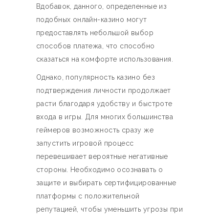
Вдобавок, данного, определенные из
подобных онлайн-казино могут
предоставлять небольшой выбор
способов платежа, что способно
сказаться на комфорте использования.
Однако, популярность казино без
подтверждения личности продолжает
расти благодаря удобству и быстроте
входа в игры. Для многих большинства
геймеров возможность сразу же
запустить игровой процесс
перевешивает вероятные негативные
стороны. Необходимо осознавать о
защите и выбирать сертифицированные
платформы с положительной
репутацией, чтобы уменьшить угрозы при