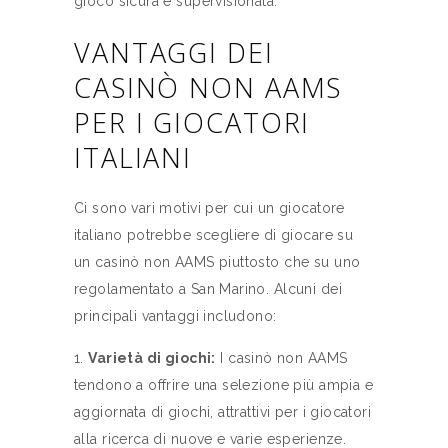
gioco sicura e supervisionata.
VANTAGGI DEI
CASINÒ NON AAMS
PER I GIOCATORI
ITALIANI
Ci sono vari motivi per cui un giocatore
italiano potrebbe scegliere di giocare su
un casinò non AAMS piuttosto che su uno
regolamentato a San Marino. Alcuni dei
principali vantaggi includono:
Varietà di giochi:
I casinò non AAMS
tendono a offrire una selezione più ampia e
aggiornata di giochi, attrattivi per i giocatori
alla ricerca di nuove e varie esperienze.