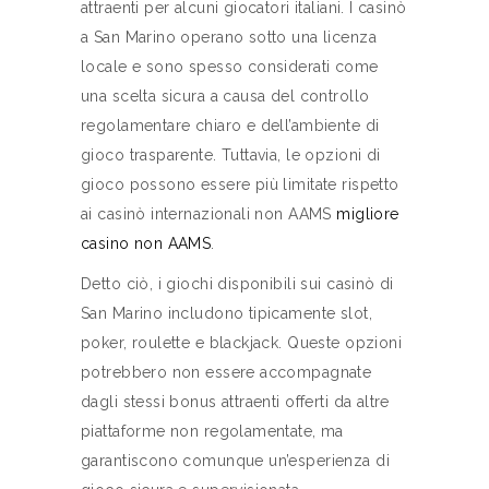
attraenti per alcuni giocatori italiani. I casinò
a San Marino operano sotto una licenza
locale e sono spesso considerati come
una scelta sicura a causa del controllo
regolamentare chiaro e dell’ambiente di
gioco trasparente. Tuttavia, le opzioni di
gioco possono essere più limitate rispetto
ai casinò internazionali non AAMS
migliore
casino non AAMS
.
Detto ciò, i giochi disponibili sui casinò di
San Marino includono tipicamente slot,
poker, roulette e blackjack. Queste opzioni
potrebbero non essere accompagnate
dagli stessi bonus attraenti offerti da altre
piattaforme non regolamentate, ma
garantiscono comunque un’esperienza di