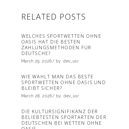
RELATED POSTS
WELCHES SPORTWETTEN OHNE
OASIS HAT DIE BESTEN
ZAHLUNGSMETHODEN FÜR
DEUTSCHE?
March 29, 2026
by
dev_usr
WIE WÄHLT MAN DAS BESTE
SPORTWETTEN OHNE OASIS UND
BLEIBT SICHER?
March 28, 2026
by
dev_usr
DIE KULTURSIGNIFIKANZ DER
BELIEBTESTEN SPORTARTEN DER
DEUTSCHEN BEI WETTEN OHNE
OASIS