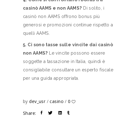
casinò AAMS e non AAMS?
Di solito, i
casinò non AAMS offrono bonus più
generosi e promozioni continue rispetto a
quelli AAMS.
5. Ci sono tasse sulle vincite dai casinò
non AAMS?
Le vincite possono essere
soggette a tassazione in Italia, quindi è
consigliabile consultare un esperto fiscale
per una guida appropriata.
by
dev_usr
casino
0
Share: