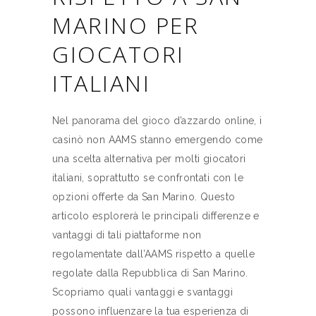
MARINO PER
GIOCATORI
ITALIANI
Nel panorama del gioco d’azzardo online, i
casinò non AAMS stanno emergendo come
una scelta alternativa per molti giocatori
italiani, soprattutto se confrontati con le
opzioni offerte da San Marino. Questo
articolo esplorerà le principali differenze e
vantaggi di tali piattaforme non
regolamentate dall’AAMS rispetto a quelle
regolate dalla Repubblica di San Marino.
Scopriamo quali vantaggi e svantaggi
possono influenzare la tua esperienza di