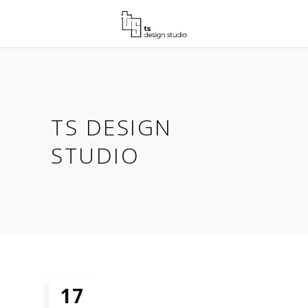
TS DESIGN
STUDIO
17