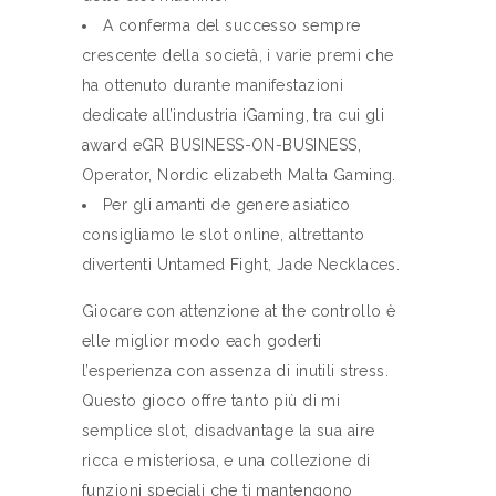
A conferma del successo sempre
crescente della società, i varie premi che
ha ottenuto durante manifestazioni
dedicate all’industria iGaming, tra cui gli
award eGR BUSINESS-ON-BUSINESS,
Operator, Nordic elizabeth Malta Gaming.
Per gli amanti de genere asiatico
consigliamo le slot online, altrettanto
divertenti Untamed Fight, Jade Necklaces.
Giocare con attenzione at the controllo è
elle miglior modo each goderti
l’esperienza con assenza di inutili stress.
Questo gioco offre tanto più di mi
semplice slot, disadvantage la sua aire
ricca e misteriosa, e una collezione di
funzioni speciali che ti mantengono