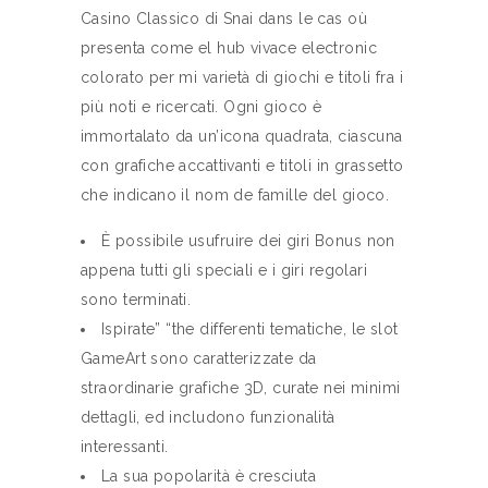
Casino Classico di Snai dans le cas où
presenta come el hub vivace electronic
colorato per mi varietà di giochi e titoli fra i
più noti e ricercati. Ogni gioco è
immortalato da un’icona quadrata, ciascuna
con grafiche accattivanti e titoli in grassetto
che indicano il nom de famille del gioco.
È possibile usufruire dei giri Bonus non
appena tutti gli speciali e i giri regolari
sono terminati.
Ispirate” “the differenti tematiche, le slot
GameArt sono caratterizzate da
straordinarie grafiche 3D, curate nei minimi
dettagli, ed includono funzionalità
interessanti.
La sua popolarità è cresciuta