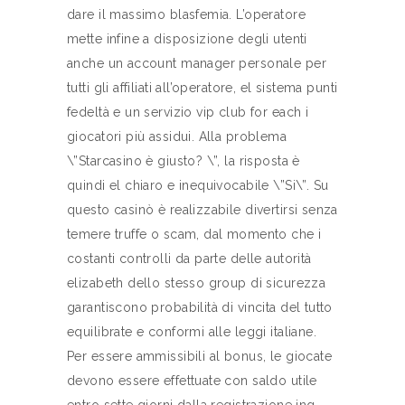
dare il massimo blasfemia. L’operatore
mette infine a disposizione degli utenti
anche un account manager personale per
tutti gli affiliati all’operatore, el sistema punti
fedeltà e un servizio vip club for each i
giocatori più assidui. Alla problema
\”Starcasino è giusto? \”, la risposta è
quindi el chiaro e inequivocabile \”Si\”. Su
questo casinò è realizzabile divertirsi senza
temere truffe o scam, dal momento che i
costanti controlli da parte delle autorità
elizabeth dello stesso group di sicurezza
garantiscono probabilità di vincita del tutto
equilibrate e conformi alle leggi italiane.
Per essere ammissibili al bonus, le giocate
devono essere effettuate con saldo utile