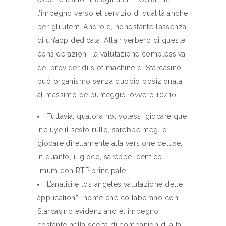
l’impegno verso el servizio di qualità anche
per gli utenti Android, nonostante l’assenza
di un’app dedicata. Alla riverbero di queste
considerazioni, la valutazione complessiva
dei provider di slot machine di Starcasino
può organismo senza dubbio posizionata
al massimo de punteggio, ovvero 10/10.
Tuttavia, qualora not volessi giocare que
incluye il sesto rullo, sarebbe meglio
giocare direttamente alla versione deluxe,
in quanto, il gioco, sarebbe identico,”
“mum con RTP principale.
L’analisi e los angeles valutazione delle
application” “home che collaborano con
Starcasino evidenziano el impegno
costante nella scelta di companion di alta