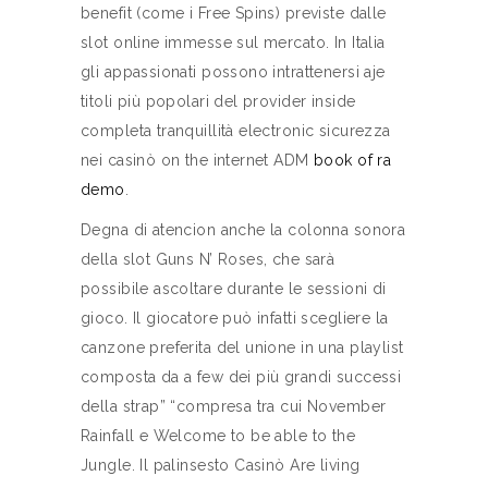
benefit (come i Free Spins) previste dalle
slot online immesse sul mercato. In Italia
gli appassionati possono intrattenersi aje
titoli più popolari del provider inside
completa tranquillità electronic sicurezza
nei casinò on the internet ADM
book of ra
demo
.
Degna di atencion anche la colonna sonora
della slot Guns N’ Roses, che sarà
possibile ascoltare durante le sessioni di
gioco. Il giocatore può infatti scegliere la
canzone preferita del unione in una playlist
composta da a few dei più grandi successi
della strap” “compresa tra cui November
Rainfall e Welcome to be able to the
Jungle. Il palinsesto Casinò Are living