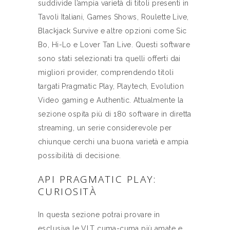
suddivide l’ampia varietà di titoli presenti in
Tavoli Italiani, Games Shows, Roulette Live,
Blackjack Survive e altre opzioni come Sic
Bo, Hi-Lo e Lover Tan Live. Questi software
sono stati selezionati tra quelli offerti dai
migliori provider, comprendendo titoli
targati Pragmatic Play, Playtech, Evolution
Video gaming e Authentic. Attualmente la
sezione ospita più di 180 software in diretta
streaming, un serie considerevole per
chiunque cerchi una buona varietà e ampia
possibilità di decisione.
API PRAGMATIC PLAY:
CURIOSITÀ
In questa sezione potrai provare in
esclusiva le VLT cuma-cuma più amate e