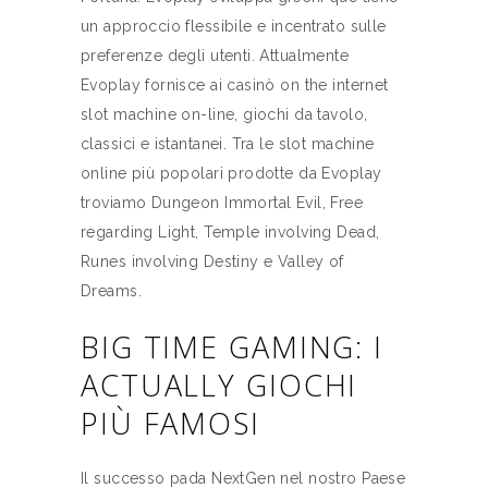
un approccio flessibile e incentrato sulle
preferenze degli utenti. Attualmente
Evoplay fornisce ai casinò on the internet
slot machine on-line, giochi da tavolo,
classici e istantanei. Tra le slot machine
online più popolari prodotte da Evoplay
troviamo Dungeon Immortal Evil, Free
regarding Light, Temple involving Dead,
Runes involving Destiny e Valley of
Dreams.
BIG TIME GAMING: I
ACTUALLY GIOCHI
PIÙ FAMOSI
Il successo pada NextGen nel nostro Paese