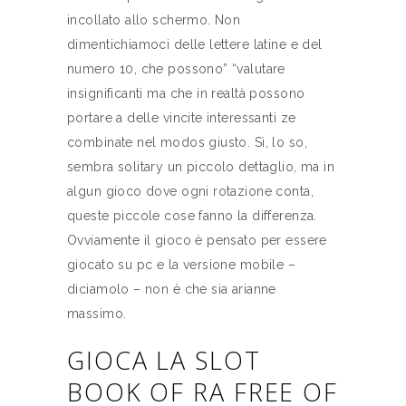
incollato allo schermo. Non
dimentichiamoci delle lettere latine e del
numero 10, che possono” “valutare
insignificanti ma che in realtà possono
portare a delle vincite interessanti ze
combinate nel modos giusto. Sì, lo so,
sembra solitary un piccolo dettaglio, ma in
algun gioco dove ogni rotazione conta,
queste piccole cose fanno la differenza.
Ovviamente il gioco è pensato per essere
giocato su pc e la versione mobile –
diciamolo – non è che sia arianne
massimo.
GIOCA LA SLOT
BOOK OF RA FREE OF