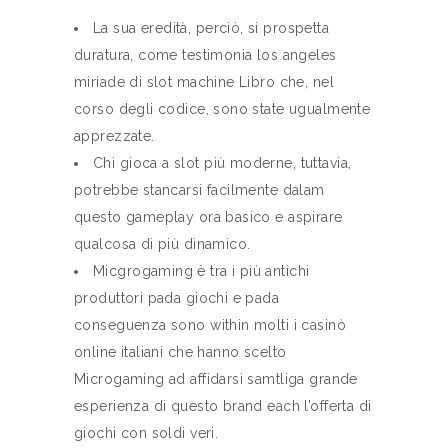
La sua eredità, perciò, si prospetta
duratura, come testimonia los angeles
miriade di slot machine Libro che, nel
corso degli codice, sono state ugualmente
apprezzate.
Chi gioca a slot più moderne, tuttavia,
potrebbe stancarsi facilmente dalam
questo gameplay ora basico e aspirare
qualcosa di più dinamico.
Micgrogaming è tra i più antichi
produttori pada giochi e pada
conseguenza sono within molti i casinò
online italiani che hanno scelto
Microgaming ad affidarsi samtliga grande
esperienza di questo brand each l’offerta di
giochi con soldi veri.