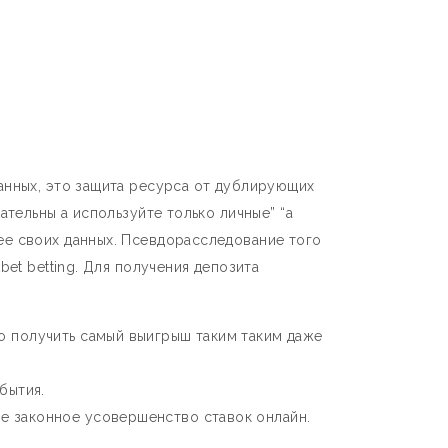
анных, это защита ресурса от дублирующих
тельны а используйте только личные” “а
ее своих данных. Псевдорасследование того
et betting. Для получения депозита
о получить самый выигрыш таким таким даже
бытия.
е законное усовершенство ставок онлайн.