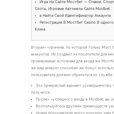
Игра На Сайте Мостбет — Ставки, Спорт
Слоты, Игровые Автоматы Сайта Mostbet
а Найти Свой Идентификатор Аккаунта
Регистрация В Мостбет Casino В одного
Клика
Вторая» «причина, по которой только Мост 
аккаунтов. Их создают их посетители для мн
проверенные источника для входа же Мостб
же ваш аккаунт способен же бонус использов
пользователь должен обратиться ко службе
Это прекрасный вариант усовершенство т
получится.
После» «успешного входа в Mostbet, вы с
Воспользуйтесь другими преимуществ уже
Новая пользователи могут получить знак 