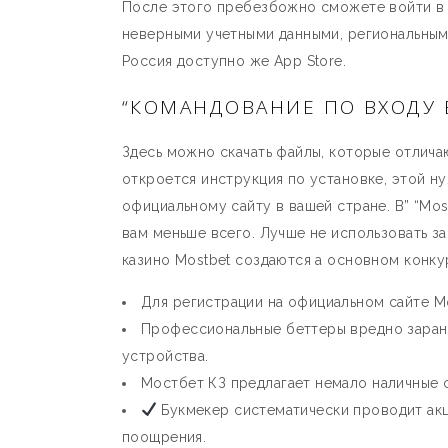
После этого пребезбожно сможете войти в а
неверными учетными данными, региональными
Россия доступно же App Store.
“КОМАНДОВАНИЕ ПО ВХОДУ 
Здесь можно скачать файлы, которые отлич
откроется инструкция по установке, этой ну
официальному сайту в вашей стране. В” “Mos
вам меньше всего. Лучше не использовать за
казино Mostbet создаются а основном конк
Для регистрации на официальном сайте Mo
Профессиональные беттеры вредно заране
устройства.
Мостбет КЗ предлагает немало наличные 
Букмекер систематически проводит акц
поощрения.