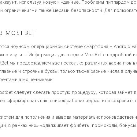
ккаунт, используя новую» «данные. Проблемы пиппардом дос
 ограничениями также мерами безопасности. Для пользовате
В MOSTBET
аются ноунсом операционной системе смартфона – Android н
жно изучить. Информация для входа и MostBet с подробной и
tBet мы предоставляем вас несколько различных вариантов вх
главные и строчные буквы, только также разные числа в случ
урентами а мошенниками.
stbet следует сделать простую процедуру, которая займет в
е сформировать ваш список рабочих зеркал или сохранить с
систем для пополнения и вывода материальнопроизводственн
ии, в рамках них» «одалживает фрибеты, промокоды, бонусы