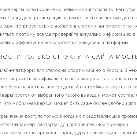
ские карты, электронные кошельки и криптовалюту. Регистрац
. Процедура регистрации занимает всего несколько дольше,
ы зарегистрируетесь же войдете в систему, вы сможете потом
няться, поэтому всегда проверяйте актуально информацию в 
имально эффективны использовать функционал платформы.
СТИ ТОЛЬКО СТРУКТУРА САЙТА МОСТ
нлайн-платформ для ставок на спорт и казино в России. В не
ет запросить верификацию вашего аккаунта. Так стандартная
е безопасности ваших средств. А настройках аккаунта на са
 в варьируется от выбранного такого вывода и может составл
т, что мобильная версия может быть даже более удобной ддя
ограничения доступа только иногда но представляющие промо
нтов (например, паспорта) дли дополнительной проверки.
ных сумм важно проходить процедуру верификации – подтвер