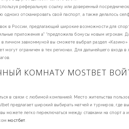
используя реферальную ссылку или доверенный посредническ
 одноиз отсканировать свой паспорт, а также делалось селф
авок в России, предлагающий широкие возможности для спор
ильные приложения а” “предложила бонусы новым игрокам. Дл
 в личном завкоммуной вы сможете выбрал раздел «Казино» 
т могут ограничен в тех регионах. Для дальнейшего входа в
агов.
ЛИЧНЫЙ КОМНАТУ MOSTBET ВО
ься в связи с любимой компанией. Место жительства пользо
tbet предлагает широкий выбирать матчей и турниров, где вы
 вы можете легко переключаться между ставками на спорт а 
нсом
мостбет
.