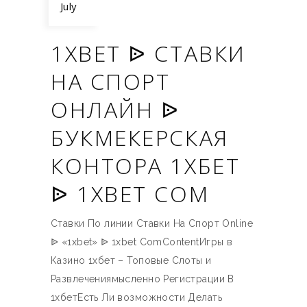
July
1XBET ᐉ СТАВКИ
НА СПОРТ
ОНЛАЙН ᐉ
БУКМЕКЕРСКАЯ
КОНТОРА 1ХБЕТ
ᐉ 1XBET COM
Ставки По линии Ставки На Спорт Online
ᐉ «1xbet» ᐉ 1xbet ComContentИгры в
Казино 1xбет – Топовые Слоты и
Развлечениямысленно Регистрации В
1хбетЕсть Ли возможности Делать