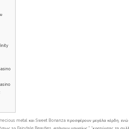
ου
inity
Casino
Casino
α
 Precious metal και Sweet Bonanza προσφέρουν μεγάλα κέρδη, εν
πως το Fairytale Beauties, φτάνουν μηνιαίως,” “κρατώντας τη συλλο