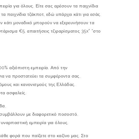
ειρία για όλους. Είτε σας αρέσουν τα παιχνίδια
τα παιχνίδια τζάκποτ, εδώ υπάρχει κάτι για εσάς.
ύν κάτι μοναδικό μπορούν να εξερευνήσουν τα
ντάρισμα €5, απαιτήσεις τζιραρίσματος 35x” “στο
00% αξιόπιστη εμπειρία. Από την
για να προστατεύει τα συμφέροντα σας.
όμους και κανονισμούς της Ελλάδας.
τα ασφαλείς.
δα.
α συμβάλλουν με διαφορετικό ποσοστό.
συναρπαστική εμπειρία για όλους.
άθε φορά που παίζετε στο καζίνο μας. Στο