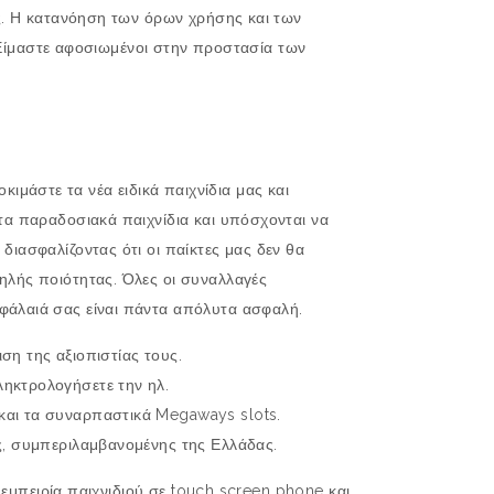
ας. Η κατανόηση των όρων χρήσης και των
. Είμαστε αφοσιωμένοι στην προστασία των
μάστε τα νέα ειδικά παιχνίδια μας και
τα παραδοσιακά παιχνίδια και υπόσχονται να
ιασφαλίζοντας ότι οι παίκτες μας δεν θα
ηλής ποιότητας. Όλες οι συναλλαγές
φάλαιά σας είναι πάντα απόλυτα ασφαλή.
ση της αξιοπιστίας τους.
ληκτρολογήσετε την ηλ.
 και τα συναρπαστικά Megaways slots.
ως, συμπεριλαμβανομένης της Ελλάδας.
 εμπειρία παιχνιδιού σε touch screen phone και