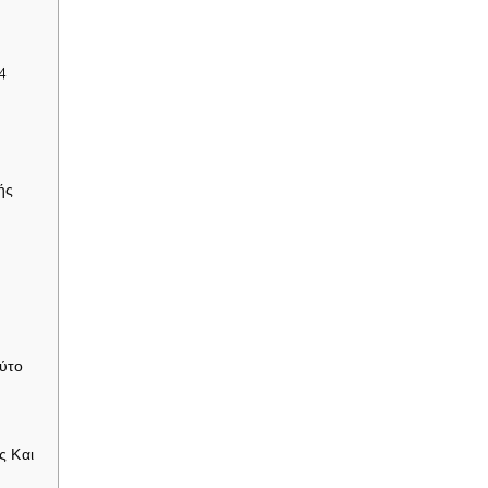
4
ής
ούτο
ς Και