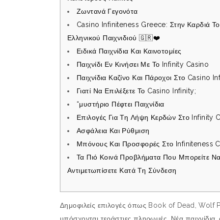
Ζωντανά Γεγονότα
Casino Infiniteness Greece: Στην Καρδιά Τ
Ελληνικού Παιχνιδιού 🇬🇷❤️
Ειδικά Παιχνίδια Και Καινοτομίες
Παιχνίδι Εν Κινήσει Με Το Infinity Casino
Παιχνίδια Καζίνο Και Πάροχοι Στο Casino Inf
Γιατί Να Επιλέξετε Το Casino Infinity;
“μυστήριο Πέφτει Παιχνίδια
Επιλογές Για Τη Λήψη Κερδών Στο Infinity 
Ασφάλεια Και Ρύθμιση
Μπόνους Και Προσφορές Στο Infiniteness 
Τα Πιό Κοινά Προβλήματα Που Μπορείτε Ν
Αντιμετωπίσετε Κατά Τη Σύνδεση
Δημοφιλείς επιλογές όπως Book of Dead, Wolf
υπόσχονται τεράστιες πληρωμές. Νέα παιχνίδια, ό