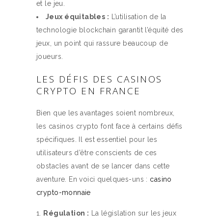
et le jeu.
Jeux équitables :
L’utilisation de la
technologie blockchain garantit l’équité des
jeux, un point qui rassure beaucoup de
joueurs.
LES DÉFIS DES CASINOS
CRYPTO EN FRANCE
Bien que les avantages soient nombreux,
les casinos crypto font face à certains défis
spécifiques. Il est essentiel pour les
utilisateurs d’être conscients de ces
obstacles avant de se lancer dans cette
aventure. En voici quelques-uns :
casino
crypto-monnaie
Régulation :
La législation sur les jeux