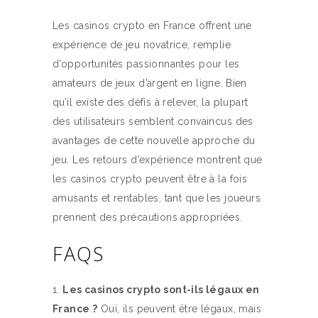
Les casinos crypto en France offrent une
expérience de jeu novatrice, remplie
d’opportunités passionnantes pour les
amateurs de jeux d’argent en ligne. Bien
qu’il existe des défis à relever, la plupart
des utilisateurs semblent convaincus des
avantages de cette nouvelle approche du
jeu. Les retours d’expérience montrent que
les casinos crypto peuvent être à la fois
amusants et rentables, tant que les joueurs
prennent des précautions appropriées.
FAQS
Les casinos crypto sont-ils légaux en
France ?
Oui, ils peuvent être légaux, mais