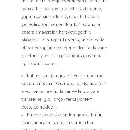
miktarlarınızı dengeleyerek daha uzun süre
oynayabilir ve böylece daha fazla dönüş
yapma şansınız olur. Oyuncu bahislerini
yerleştirdikten sonra ‘döndür’ butonuna
basarak makaraları harekete geçirir.
Makaralar durduğunda, sonuçlar otomatik
olarak hesaplanır ve eğer makaralar kazanç
kombinasyonlarını gösteriyorsa, oyuncu
ilgili ödülü kazanır.
Kullanıcılar için güvenli ve hızlı ödeme
çözümleri sunan Casinobu, banka havalesi,
kredi kartlar, e-cüzdanlar ve kripto para
transferleri gibi birçok farklı yöntemi
desteklemektedir.
Bu merkezler üzerinden gerekli bütün
lisanslarını alan siteler, sizler için her