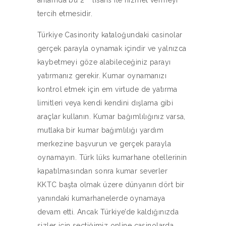
anlamda bu 2″ “lisans ile hizmet vermeyi
tercih etmesidir.
Türkiye Casinority kataloğundaki casinolar
gerçek parayla oynamak içindir ve yalnızca
kaybetmeyi göze alabileceğiniz parayı
yatırmanız gerekir. Kumar oynamanızı
kontrol etmek için em virtude de yatırma
limitleri veya kendi kendini dışlama gibi
araçlar kullanın. Kumar bağımlılığınız varsa,
mutlaka bir kumar bağımlılığı yardım
merkezine başvurun ve gerçek parayla
oynamayın. Türk lüks kumarhane otellerinin
kapatılmasından sonra kumar severler
KKTC başta olmak üzere dünyanın dört bir
yanındaki kumarhanelerde oynamaya
devam etti. Ancak Türkiye’de kaldığınızda
sizler için seçtiğimiz online casinolarda