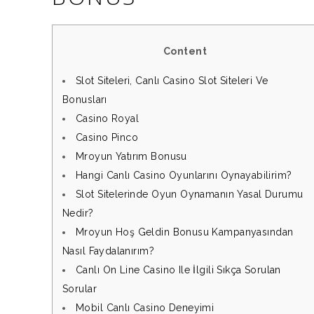
Content
Slot Siteleri, Canlı Casino Slot Siteleri Ve
Bonusları
Casino Royal
Casino Pinco
Mroyun Yatırım Bonusu
Hangi Canlı Casino Oyunlarını Oynayabilirim?
Slot Sitelerinde Oyun Oynamanın Yasal Durumu
Nedir?
Mroyun Hoş Geldin Bonusu Kampanyasından
Nasıl Faydalanırım?
Canlı On Line Casino Ile İlgili Sıkça Sorulan
Sorular
Mobil Canlı Casino Deneyimi