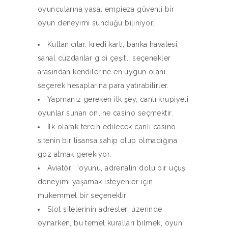
oyuncularına yasal empieza güvenli bir
oyun deneyimi sunduğu biliniyor.
Kullanıcılar, kredi kartı, banka havalesi,
sanal cüzdanlar gibi çeşitli seçenekler
arasından kendilerine en uygun olanı
seçerek hesaplarına para yatırabilirler.
Yapmanız gereken ilk şey, canlı krupiyeli
oyunlar sunan online casino seçmektir.
İlk olarak tercih edilecek canlı casino
sitenin bir lisansa sahip olup olmadığına
göz atmak gerekiyor.
Aviatör” “oyunu, adrenalin dolu bir uçuş
deneyimi yaşamak isteyenler için
mükemmel bir seçenektir.
Slot sitelerinin adresleri üzerinde
oynarken, bu temel kuralları bilmek, oyun