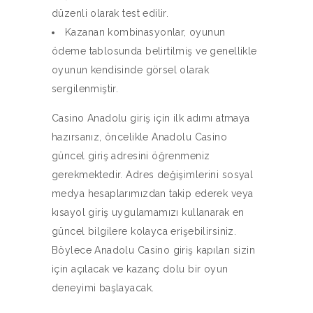
düzenli olarak test edilir.
Kazanan kombinasyonlar, oyunun
ödeme tablosunda belirtilmiş ve genellikle
oyunun kendisinde görsel olarak
sergilenmiştir.
Casino Anadolu giriş için ilk adımı atmaya
hazırsanız, öncelikle Anadolu Casino
güncel giriş adresini öğrenmeniz
gerekmektedir. Adres değişimlerini sosyal
medya hesaplarımızdan takip ederek veya
kısayol giriş uygulamamızı kullanarak en
güncel bilgilere kolayca erişebilirsiniz.
Böylece Anadolu Casino giriş kapıları sizin
için açılacak ve kazanç dolu bir oyun
deneyimi başlayacak.