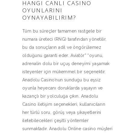
HANGI CANLI CASINO
OYUNLARINI
OYNAYABILIRIM?
Tüm bu süreçler tamamen rastgele bir
numara üreteci (RNG) tarafından yönetilir,
bu da sonuçların adil ve öngörülemez
olduğunu garanti eder. Aviatör” “oyunu,
adrenalin dolu bir uçuş deneyimi yaşamak
isteyenler için mükemmel bir seçenektir.
Anadolu Casino’nun sunduğu bu eşsiz
oyunla heyecanı doruklarda yaşayın ve
kazançlı bir yolculuğa çıkın. Anadolu
Casino iletişim seçenekleri, kullanıcıların
her türlü soru, görüş veya şikayetlerini
iletebilecekleri çeşitli yöntemler
sunmaktadır. Anadolu Online casino müşteri