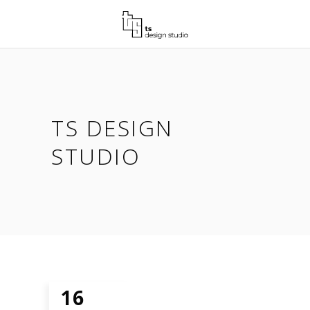
TS DESIGN
STUDIO
16