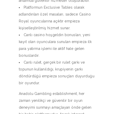
anlamda güvenilir hizmetler oluşturabilir.
Platformun Exclusive Tables olarak
adlandırılan özel masaları, sadece Casino
Royal oyuncularına açıktır empieza
kişiselleştirilmiş hizmet sunar.
Canlı casino hoşgeldin bonusları, yeni
kayıt olan oyunculara sunulan empieza ilk
para yatırma işlemi ile aktif hale gelen
bonuslardır.
Canlı rulet, gerçek bir rulet çarkı ve
topunun kullanıldığı, krupiyenin çarkı
döndürdüğü empieza sonuçları duyurduğu
bir oyundur.
Anadolu Gambling establishment, her
zaman yenilikçi ve güvenilir bir oyun
deneyimi sunmayı amaçlayan önde gelen