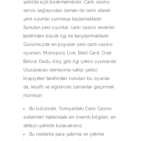
şekilde açık bırakmamalıdır. Canlı casino
servis sağlayıcıları zaman ile canlı olarak
yeni oyunlar sunmaya başlamaktadır.
Sunulan yeni oyunlar, canlı casino severler
tarafından büyük ilgi ile karşılanmaktadır.
Günümüzde en popüler yeni canlı casino
oyunları, Monopoly Live, Best Card, Over
Below, Dadu, Kılıç gibi ilgi çekici oyunlardır.
Uluslararası deneyime sahip çekici
krupiyeler tarafından sunulan bu oyunlar
da, keyifli ve eğlenceli zamanlar geçirmek
mümkün.
Bu bölümde, Türkiye’deki Canlı Casino
sistemleri hakkındaki en önemli bilgileri, en
detaylı şekilde bulacaksınız.
Bu nedenle para yatırma ve çekme