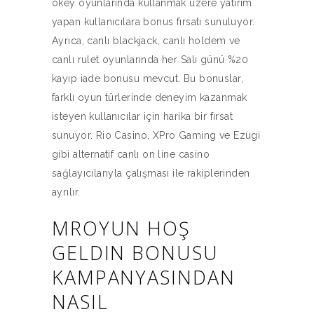
okey oyunlarında kullanmak üzere yatırım
yapan kullanıcılara bonus fırsatı sunuluyor.
Ayrıca, canlı blackjack, canlı holdem ve
canlı rulet oyunlarında her Salı günü %20
kayıp iade bonusu mevcut. Bu bonuslar,
farklı oyun türlerinde deneyim kazanmak
isteyen kullanıcılar için harika bir fırsat
sunuyor. Rio Casino, XPro Gaming ve Ezugi
gibi alternatif canlı on line casino
sağlayıcılarıyla çalışması ile rakiplerinden
ayrılır.
MROYUN HOŞ
GELDIN BONUSU
KAMPANYASINDAN
NASIL