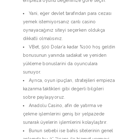
empieza oyunu beğeninize göre seçin.
Yani, eğer devlet tarafından para cezası
yemek istemiyorsanız canlı casino
oynayacağınız siteyi seçerken oldukça
dikkatli olmalısınız.
VBet, 500 Dolar’a kadar %100 hoş geldin
bonusunun yanında sadakat ve yeniden
yükleme bonuslarini da oyunculara
sunuyor.
Ayrıca, oyun ipuçları, stratejileri empieza
kazanma taktikleri gibi değerli bilgileri
sobre paylaşıyoruz.
Anadolu Casino, afin de yatırma ve
çekme işlemlerini geniş bir yelpazede
sunarak üyelerin işlemlerini kolaylaştırır.
Bunun sebebi ise bahis sitelerinin genel