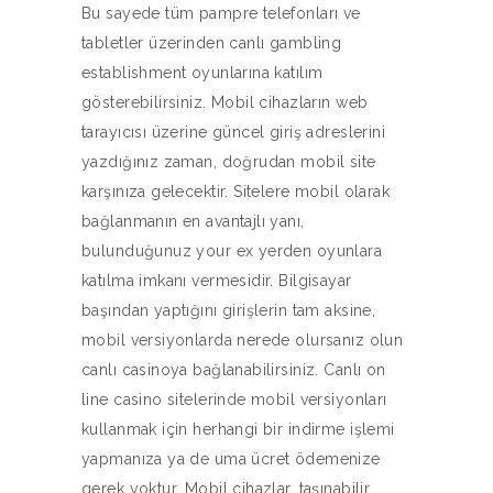
Bu sayede tüm pampre telefonları ve
tabletler üzerinden canlı gambling
establishment oyunlarına katılım
gösterebilirsiniz. Mobil cihazların web
tarayıcısı üzerine güncel giriş adreslerini
yazdığınız zaman, doğrudan mobil site
karşınıza gelecektir. Sitelere mobil olarak
bağlanmanın en avantajlı yanı,
bulunduğunuz your ex yerden oyunlara
katılma imkanı vermesidir. Bilgisayar
başından yaptığını girişlerin tam aksine,
mobil versiyonlarda nerede olursanız olun
canlı casinoya bağlanabilirsiniz. Canlı on
line casino sitelerinde mobil versiyonları
kullanmak için herhangi bir indirme işlemi
yapmanıza ya de uma ücret ödemenize
gerek yoktur. Mobil cihazlar, taşınabilir