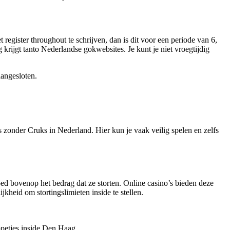
register throughout te schrijven, dan is dit voor een periode van 6,
krijgt tanto Nederlandse gokwebsites. Je kunt je niet vroegtijdig
aangesloten.
’s zonder Cruks in Nederland. Hier kun je vaak veilig spelen en zelfs
ed bovenop het bedrag dat ze storten. Online casino’s bieden deze
kheid om stortingslimieten inside te stellen.
petjes inside Den Haag.