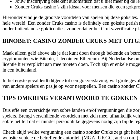
Jouw inschrijving betekent automatisch dat u niet meer bij de l
Zonder Cruks casino’s zijn ideaal voor mensen die geen gokpr
Hieronder vind je de grootste voordelen van spelen bij deze goksites.
hele wereld. Een zonder Cruks casino is definitely een goksite perish
onder buitenlandse goklicenties, zonder dat er het Cruks-verificatie pl
BINOBET: CASINO ZONDER CRUKS MET UITG
Maak alleen geld above als je dat kunt doen through bekende en betro
cryptomunten wie Bitcoin, Litecoin en Ethereum. Bij Nederlandse onli
licentie hier verplicht aan mee moeten doen. Toch zijn er enkele moge
in een buitenland.
In het ergste geval leidt ditgene tot een gokverslaving, wat grote gevo
van andere spelers en pas je op voor nepspellen. Een casino zonder CR
TIPS OMKRING VERANTWOORD TE GOKKEN B
Dus effe een overzichtje van sobre landen en/of vergunningen die zo
spelers. Brengt verschillende voordelen met zich mee, afhankelijk ve
sobre het feit dat er minder persoonlijke gegevens nodig zijn bij de re
Check altijd welke vergunning een casino zonder Cruks zegt ght hebben.
website vehicle de betreffende autoriteit (MGA, UKGC, and so on. ). Al