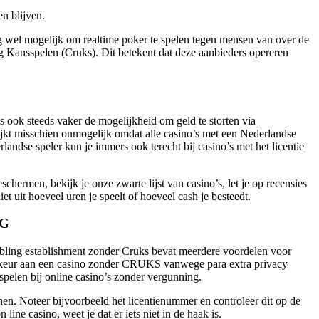
n blijven.
kig wel mogelijk om realtime poker te spelen tegen mensen van over de
ng Kansspelen (Cruks). Dit betekent dat deze aanbieders opereren
 ook steeds vaker de mogelijkheid om geld te storten via
lijkt misschien onmogelijk omdat alle casino’s met een Nederlandse
andse speler kun je immers ook terecht bij casino’s met het licentie
chermen, bekijk je onze zwarte lijst van casino’s, let je op recensies
 uit hoeveel uren je speelt of hoeveel cash je besteedt.
NG
mbling establishment zonder Cruks bevat meerdere voordelen voor
voorkeur aan een casino zonder CRUKS vanwege para extra privacy
 spelen bij online casino’s zonder vergunning.
onen. Noteer bijvoorbeeld het licentienummer en controleer dit op de
ine casino, weet je dat er iets niet in de haak is.