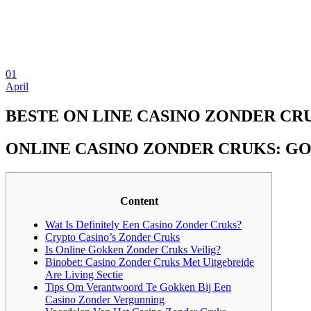
01
April
BESTE ON LINE CASINO ZONDER CRU
ONLINE CASINO ZONDER CRUKS: G
Content
Wat Is Definitely Een Casino Zonder Cruks?
Crypto Casino’s Zonder Cruks
Is Online Gokken Zonder Cruks Veilig?
Binobet: Casino Zonder Cruks Met Uitgebreide
Are Living Sectie
Tips Om Verantwoord Te Gokken Bij Een
Casino Zonder Vergunning