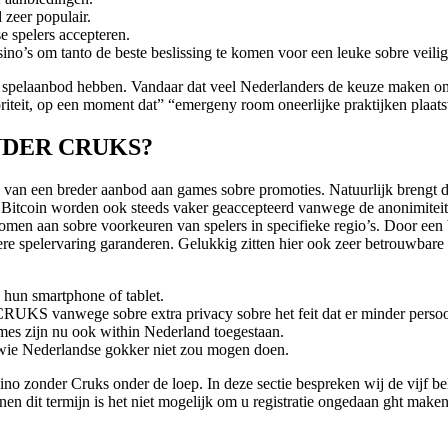
 zeer populair.
e spelers accepteren.
ino’s om tanto de beste beslissing te komen voor een leuke sobre veilig
r spelaanbod hebben. Vandaar dat veel Nederlanders de keuze maken om 
riteit, op een moment dat” “emergeny room oneerlijke praktijken plaa
NDER CRUKS?
en van een breder aanbod aan games sobre promoties. Natuurlijk brengt d
Bitcoin worden ook steeds vaker geaccepteerd vanwege de anonimiteit 
omen aan sobre voorkeuren van spelers in specifieke regio’s. Door een 
re spelervaring garanderen. Gelukkig zitten hier ook zeer betrouwbare 
 hun smartphone of tablet.
RUKS vanwege sobre extra privacy sobre het feit dat er minder persoonl
ames zijn nu ook within Nederland toegestaan.
 wie Nederlandse gokker niet zou mogen doen.
no zonder Cruks onder de loep. In deze sectie bespreken wij de vijf bel
nen dit termijn is het niet mogelijk om u registratie ongedaan ght maken