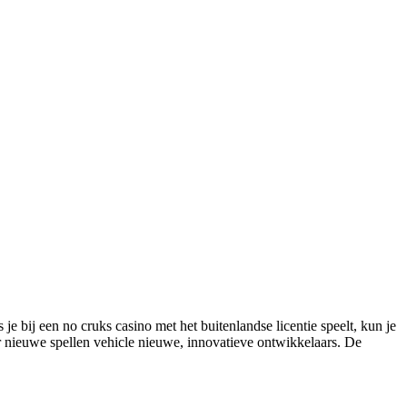
 bij een no cruks casino met het buitenlandse licentie speelt, kun je
r nieuwe spellen vehicle nieuwe, innovatieve ontwikkelaars. De