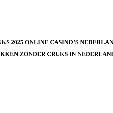
KS 2025 ONLINE CASINO’S NEDERLA
OKKEN ZONDER CRUKS IN NEDERLAN