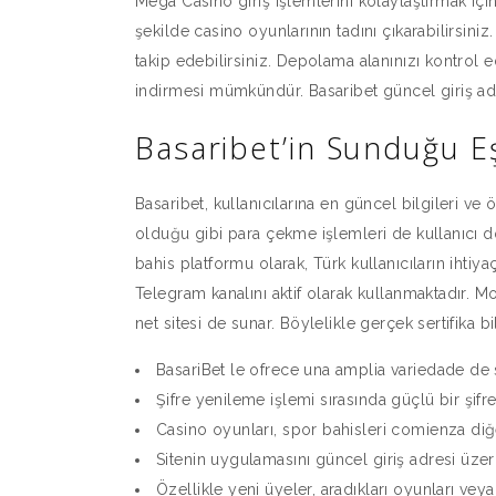
Mega Casino giriş işlemlerini kolaylaştırmak içi
şekilde casino oyunlarının tadını çıkarabilirsin
takip edebilirsiniz. Depolama alanınızı kontrol
indirmesi mümkündür. Basaribet güncel giriş adre
Basaribet’in Sunduğu Eş
Basaribet, kullanıcılarına en güncel bilgileri v
olduğu gibi para çekme işlemleri de kullanıcı do
bahis platformu olarak, Türk kullanıcıların ihtiya
Telegram kanalını aktif olarak kullanmaktadır.
net sitesi de sunar. Böylelikle gerçek sertifika 
BasariBet le ofrece una amplia variedade de 
Şifre yenileme işlemi sırasında güçlü bir şifre
Casino oyunları, spor bahisleri comienza diğer 
Sitenin uygulamasını güncel giriş adresi üzeri
Özellikle yeni üyeler, aradıkları oyunları ve