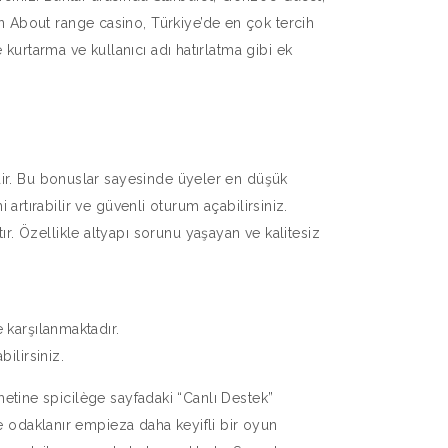
 About range casino, Türkiye’de en çok tercih
kurtarma ve kullanıcı adı hatırlatma gibi ek
dir. Bu bonuslar sayesinde üyeler en düşük
 artırabilir ve güvenli oturum açabilirsiniz.
 Özellikle altyapı sorunu yaşayan ve kalitesiz
 karşılanmaktadır.
ilirsiniz.
zmetine spicilège sayfadaki “Canlı Destek”
e odaklanır empieza daha keyifli bir oyun