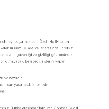
 etmeyi başarmaktadır. Özellikle [Hilarion
labilirsiniz. Bu avantajlar arasında ücretsiz
llanıcıların güvenliği ve gizliliği göz önünde
or olmayacak. Betebet girişlerini yapan
r ve nazırdır.
uslardan yararlanabilmektedir.
nar.
siniz. Bunlar arasında Starburst, Gonzo’s Quest,