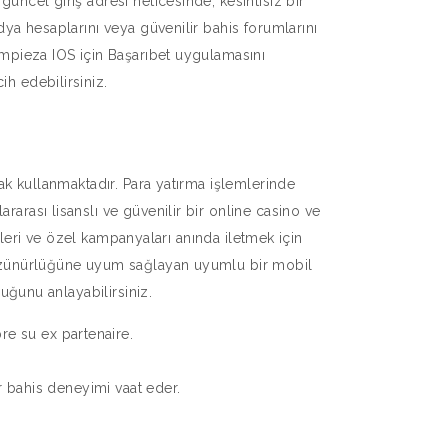
üncel giriş adresi neticesinde, kesintisiz bir
dya hesaplarını veya güvenilir bahis forumlarını
 empieza IOS için Başarıbet uygulamasını
h edebilirsiniz.
rak kullanmaktadır. Para yatırma işlemlerinde
arası lisanslı ve güvenilir bir online casino ve
gileri ve özel kampanyaları anında iletmek için
“çözünürlüğüne uyum sağlayan uyumlu bir mobil
duğunu anlayabilirsiniz.
re su ex partenaire.
ir bahis deneyimi vaat eder.