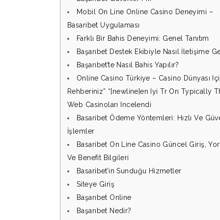
Mobil On Line Online Casino Deneyimi –
Basaribet Uygulaması
Farklı Bir Bahis Deneyimi: Genel Tanıtım
Başarıbet Destek Ekibiyle Nasıl İletişime Ge
Başarıbet’te Nasıl Bahis Yapılır?
Online Casino Türkiye – Casino Dünyası Iç
Rehberiniz” “[newline]en Iyi Tr On Typically 
Web Casinoları Incelendi
Basaribet Ödeme Yöntemleri: Hızlı Ve Güv
İşlemler
Basaribet On Line Casino Güncel Giriş, Yo
Ve Benefit Bilgileri
Basaribet’in Sunduğu Hizmetler
Siteye Giriş
Başarıbet Online
Başarıbet Nedir?