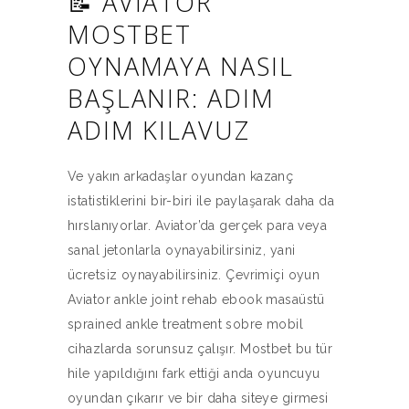
📝 AVIATOR
MOSTBET
OYNAMAYA NASIL
BAŞLANIR: ADIM
ADIM KILAVUZ
Ve yakın arkadaşlar oyundan kazanç
istatistiklerini bir-biri ile paylaşarak daha da
hırslanıyorlar. Aviator’da gerçek para veya
sanal jetonlarla oynayabilirsiniz, yani
ücretsiz oynayabilirsiniz. Çevrimiçi oyun
Aviator ankle joint rehab ebook masaüstü
sprained ankle treatment sobre mobil
cihazlarda sorunsuz çalışır. Mostbet bu tür
hile yapıldığını fark ettiği anda oyuncuyu
oyundan çıkarır ve bir daha siteye girmesi