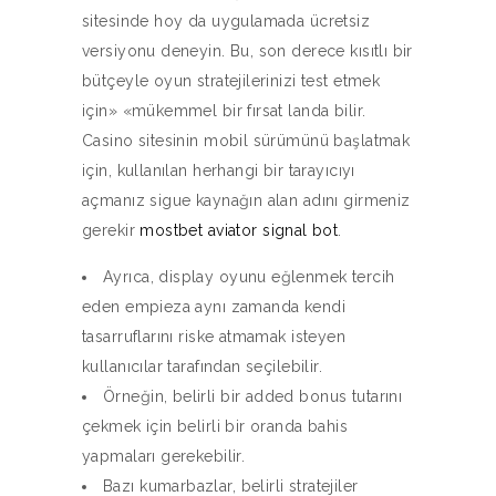
sitesinde hoy da uygulamada ücretsiz
versiyonu deneyin. Bu, son derece kısıtlı bir
bütçeyle oyun stratejilerinizi test etmek
için» «mükemmel bir fırsat landa bilir.
Casino sitesinin mobil sürümünü başlatmak
için, kullanılan herhangi bir tarayıcıyı
açmanız sigue kaynağın alan adını girmeniz
gerekir
mostbet aviator signal bot
.
Ayrıca, display oyunu eğlenmek tercih
eden empieza aynı zamanda kendi
tasarruflarını riske atmamak isteyen
kullanıcılar tarafından seçilebilir.
Örneğin, belirli bir added bonus tutarını
çekmek için belirli bir oranda bahis
yapmaları gerekebilir.
Bazı kumarbazlar, belirli stratejiler