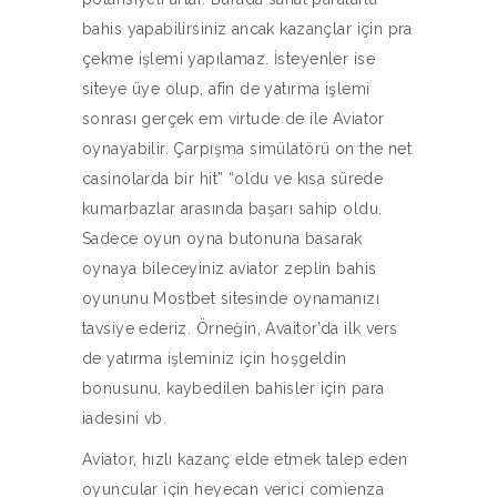
bahis yapabilirsiniz ancak kazançlar için pra
çekme işlemi yapılamaz. İsteyenler ise
siteye üye olup, afin de yatırma işlemi
sonrası gerçek em virtude de ile Aviator
oynayabilir. Çarpışma simülatörü on the net
casinolarda bir hit” “oldu ve kısa sürede
kumarbazlar arasında başarı sahip oldu.
Sadece oyun oyna butonuna basarak
oynaya bileceyiniz aviator zeplin bahis
oyununu Mostbet sitesinde oynamanızı
tavsiye ederiz. Örneğin, Avaitor’da ilk vers
de yatırma işleminiz için hoşgeldin
bonusunu, kaybedilen bahisler için para
iadesini vb.
Aviator, hızlı kazanç elde etmek talep eden
oyuncular için heyecan verici comienza