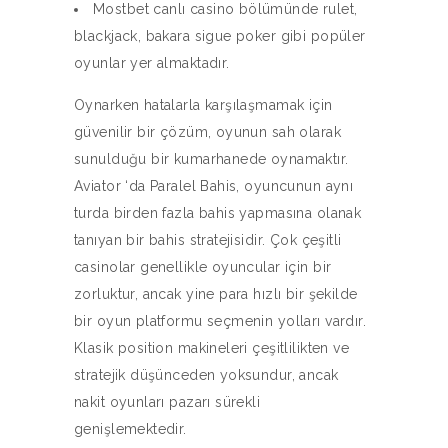
Mostbet canlı casino bölümünde rulet,
blackjack, bakara sigue poker gibi popüler
oyunlar yer almaktadır.
Oynarken hatalarla karşılaşmamak için
güvenilir bir çözüm, oyunun sah olarak
sunulduğu bir kumarhanede oynamaktır.
Aviator ‘da Paralel Bahis, oyuncunun aynı
turda birden fazla bahis yapmasına olanak
tanıyan bir bahis stratejisidir. Çok çeşitli
casinolar genellikle oyuncular için bir
zorluktur, ancak yine para hızlı bir şekilde
bir oyun platformu seçmenin yolları vardır.
Klasik position makineleri çeşitlilikten ve
stratejik düşünceden yoksundur, ancak
nakit oyunları pazarı sürekli
genişlemektedir.