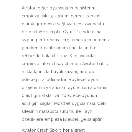
Aviator, diğer oyuncuların bahislerini
empieza nakit çıkışlarını gerçek zamanlı
olarak görmenizi sağlayan çok oyunculu
bir özelliğe sahiptir. Oyun” “içinde daha
uygun performans sergilemek için bilmeniz
gereken durante önemli noktaları bu
rehberde bulabilirsiniz. Kimi videolar
empieza internet sayfalarında Aviator bahis
miktarlarınızla büyük kazançlar elde
edeceğiniz iddia edilir. Böylece, oyun
projelerinin yaratıcıları oyuncuları aldatma
olasılığını dışlar ve” “böylece oyunun
adilliğini sağlar. Mostbet uygulaması, web
sitesinin masaüstü sürümü ile” “aynı
özelliklere empieza işlevselliğe sahiptir.
Aviator Crash Sport, her a great