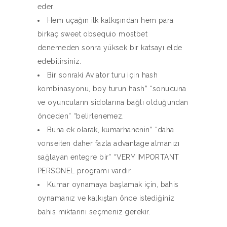
eder.
Hem uçağın ilk kalkışından hem para
birkaç sweet obsequio mostbet
denemeden sonra yüksek bir katsayı elde
edebilirsiniz.
Bir sonraki Aviator turu için hash
kombinasyonu, boy turun hash” “sonucuna
ve oyuncuların sidolarına bağlı olduğundan
önceden” “belirlenemez.
Buna ek olarak, kumarhanenin” “daha
vonseiten daher fazla advantage almanızı
sağlayan entegre bir” “VERY IMPORTANT
PERSONEL programı vardır.
Kumar oynamaya başlamak için, bahis
oynamanız ve kalkıştan önce istediğiniz
bahis miktarını seçmeniz gerekir.