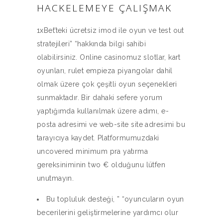
HACKELEMEYE ÇALIŞMAK
1xBet’teki ücretsiz imod ile oyun ve test out
stratejileri” “hakkında bilgi sahibi
olabilirsiniz. Online casinomuz slotlar, kart
oyunları, rulet empieza piyangolar dahil
olmak üzere çok çeşitli oyun seçenekleri
sunmaktadır. Bir dahaki sefere yorum
yaptığımda kullanılmak üzere adımı, e-
posta adresimi ve web-site site adresimi bu
tarayıcıya kaydet. Platformumuzdaki
uncovered minimum pra yatırma
gereksiniminin two € olduğunu lütfen
unutmayın.
Bu topluluk desteği, ” “oyuncuların oyun
becerilerini geliştirmelerine yardımcı olur