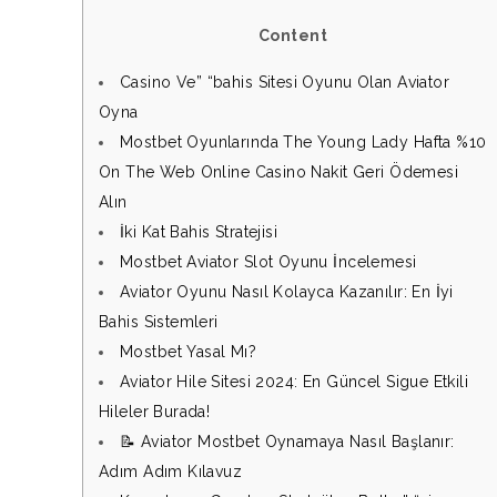
Content
Casino Ve” “bahis Sitesi Oyunu Olan Aviator
Oyna
Mostbet Oyunlarında The Young Lady Hafta %10
On The Web Online Casino Nakit Geri Ödemesi
Alın
İki Kat Bahis Stratejisi
Mostbet Aviator Slot Oyunu İncelemesi
Aviator Oyunu Nasıl Kolayca Kazanılır: En İyi
Bahis Sistemleri
Mostbet Yasal Mı?
Aviator Hile Sitesi 2024: En Güncel Sigue Etkili
Hileler Burada!
📝 Aviator Mostbet Oynamaya Nasıl Başlanır:
Adım Adım Kılavuz