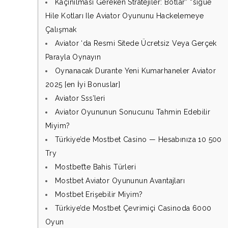
Kaçınılması Gereken Stratejiler: Botlar” “sigue
Hile Kotları Ile Aviator Oyununu Hackelemeye
Çalışmak
Aviator ‘da Resmi Sitede Ücretsiz Veya Gerçek
Parayla Oynayın
Oynanacak Durante Yeni Kumarhaneler Aviator
2025 [en İyi Bonuslar]
Aviator Sss’leri
Aviator Oyununun Sonucunu Tahmin Edebilir
Miyim?
Türkiye’de Mostbet Casino — Hesabınıza 10 500
Try
Mostbet’te Bahis Türleri
Mostbet Aviator Oyununun Avantajları
Mostbet Erişebilir Miyim?
Türkiye’de Mostbet Çevrimiçi Casinoda 6000
Oyun