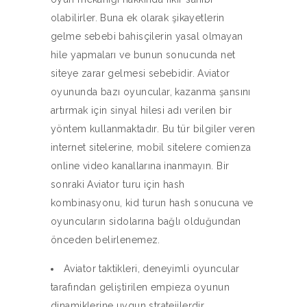
olabilirler. Buna ek olarak şikayetlerin
gelme sebebi bahisçilerin yasal olmayan
hile yapmaları ve bunun sonucunda net
siteye zarar gelmesi sebebidir. Aviator
oyununda bazı oyuncular, kazanma şansını
artırmak için sinyal hilesi adı verilen bir
yöntem kullanmaktadır. Bu tür bilgiler veren
internet sitelerine, mobil sitelere comienza
online video kanallarına inanmayın. Bir
sonraki Aviator turu için hash
kombinasyonu, kid turun hash sonucuna ve
oyuncuların sidolarına bağlı olduğundan
önceden belirlenemez.
Aviator taktikleri, deneyimli oyuncular
tarafından geliştirilen empieza oyunun
dinamiklerine uygun stratejilerdir.