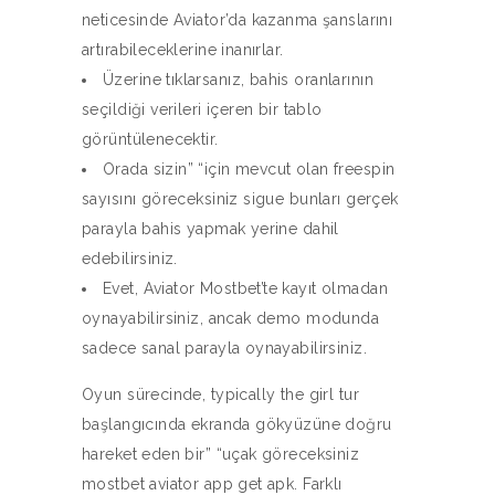
neticesinde Aviator’da kazanma şanslarını
artırabileceklerine inanırlar.
Üzerine tıklarsanız, bahis oranlarının
seçildiği verileri içeren bir tablo
görüntülenecektir.
Orada sizin” “için mevcut olan freespin
sayısını göreceksiniz sigue bunları gerçek
parayla bahis yapmak yerine dahil
edebilirsiniz.
Evet, Aviator Mostbet’te kayıt olmadan
oynayabilirsiniz, ancak demo modunda
sadece sanal parayla oynayabilirsiniz.
Oyun sürecinde, typically the girl tur
başlangıcında ekranda gökyüzüne doğru
hareket eden bir” “uçak göreceksiniz
mostbet aviator app get apk. Farklı