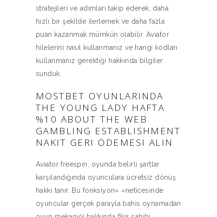
stratejileri ve adımları takip ederek, daha
hızlı bir şekilde ilerlemek ve daha fazla
puan kazanmak mümkün olabilir. Aviator
hilelerini nasıl kullanmanız ve hangi kodları
kullanmanız gerektiği hakkında bilgiler
sunduk.
MOSTBET OYUNLARINDA
THE YOUNG LADY HAFTA
%10 ABOUT THE WEB
GAMBLING ESTABLISHMENT
NAKIT GERI ÖDEMESI ALIN
Aviator freespin, oyunda belirli şartlar
karşılandığında oyunculara ücretsiz dönüş
hakkı tanır. Bu fonksiyon» «neticesinde
oyuncular gerçek parayla bahis oynamadan
oyun mekaniği hakkında fikir sahibi