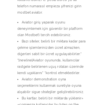
telefon numarası) empieza şifrenizi girin
mostbet aviator.
Aviator giriş yaparak oyunu
deneyimlemek için güvenilir bir platform
olan Mostbet’i tercih edebilirsiniz.
Bazı siteler, belirli bir miktara kadar para
çekme işlemlerinizden ücret almazken,
diğerleri sabit bir ücret uygulayabilirler.”
“[newline]Aviator oyununda, kullanıcılar
rastgele belirlenen uçuş rotaları üzerinde
kendi uçaklarını” “kontrol etmektedirler.
Aviator demonstration oyna
seçeneklerini kullanmak suretiyle oyuna
alışabilir sigue stratejiler geliştirebilirsiniz.
Bu kartlar, belirli bir miktarda yüklenir»
«comienza kullanıcılar bu tutarı on the