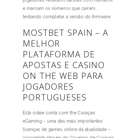
jogadores recebem cartões com números
e marcam os números que caíram,
tentando completar a versão do firmware.
MOSTBET SPAIN – A
MELHOR
PLATAFORMA DE
APOSTAS E CASINO
ON THE WEB PARA
JOGADORES
PORTUGUESES
Esta odaie conta com the Curaçao
eGaming – uma das mais importantes
licenças de games online da atualidade –,
concedida através do Governo de Curaçao.