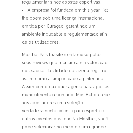
regulamentar since apostas esportivas.
A empresa foi fundada em this year” “at
the opera sob uma licença internacional
emitida por Curaçao, garantindo um
ambiente indudable e regulamentado afin
de os utilizadores.
Mostbet País brasileiro é famoso pelos
seus reviews que mencionam a velocidad
dos saques, facilidade de fazer u registro,
assim como a simplicidade ag interface.
Assim como qualquer agente para apostas
mundialmente renomado, MostBet oferece
aos apostadores uma seleção
verdadeiramente extensa para esporte e
outros eventos para dar. Na Mostbet, você
pode selecionar no meio de uma grande