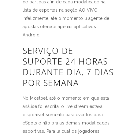
de partidas afin de cada modalidade na
lista de esportes na seção AO VIVO.
Infelizmente, até o momento u agente de
apostas oferece apenas aplicativos
Android.
SERVIÇO DE
SUPORTE 24 HORAS
DURANTE DIA, 7 DIAS
POR SEMANA
No Mostbet, até o momento em que esta
análise foi escrita, o live stream estava
disponível somente para eventos para
eSpots e não pra as demais modalidades
esportivas. Para la cual os jogadores