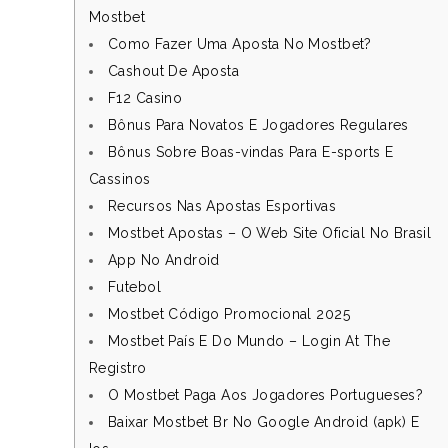
Mostbet
Como Fazer Uma Aposta No Mostbet?
Cashout De Aposta
F12 Casino
Bônus Para Novatos E Jogadores Regulares
Bônus Sobre Boas-vindas Para E-sports E
Cassinos
Recursos Nas Apostas Esportivas
Mostbet Apostas – O Web Site Oficial No Brasil
App No Android
Futebol
Mostbet Código Promocional 2025
Mostbet País E Do Mundo – Login At The
Registro
O Mostbet Paga Aos Jogadores Portugueses?
Baixar Mostbet Br No Google Android (apk) E