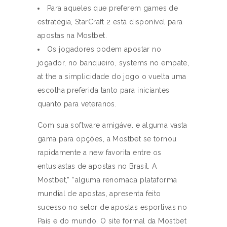
Para aqueles que preferem games de
estratégia, StarCraft 2 está disponível para
apostas na Mostbet.
Os jogadores podem apostar no
jogador, no banqueiro, systems no empate,
at the a simplicidade do jogo o vuelta uma
escolha preferida tanto para iniciantes
quanto para veteranos.
Com sua software amigável e alguma vasta
gama para opções, a Mostbet se tornou
rapidamente a new favorita entre os
entusiastas de apostas no Brasil. A
Mostbet,” “alguma renomada plataforma
mundial de apostas, apresenta feito
sucesso no setor de apostas esportivas no
País e do mundo. O site formal da Mostbet