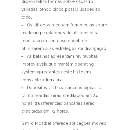
disponibiliza formas sobre cadastro
variadas, tendo cinco possibilidades ao
todo.
Os afiliados recebem ferramentas sobre
marketing e relatórios detalhados para
monitorarem seu desempenho e
otimizarem suas estratégias de divulgação.
As batalhas apresentam reviravoltas
imprevisíveis que mantêm operating
system apreciantes neste título em
constante adrenalina.
Depósitos via Pics, carteiras digitais e
criptomoedas serão creditados em 24
horas, transferências bancárias serão
creditadas em 72 horas.
Sim, o Mostbet oferece aplicações móveis