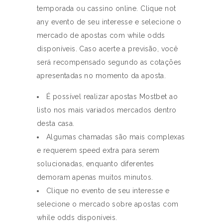
temporada ou cassino online. Clique not
any evento de seu interesse e selecione o
mercado de apostas com while odds
disponíveis. Caso acerte a previsão, você
será recompensado segundo as cotações
apresentadas no momento da aposta.
É possível realizar apostas Mostbet ao
listo nos mais variados mercados dentro
desta casa.
Algumas chamadas são mais complexas
e requerem speed extra para serem
solucionadas, enquanto diferentes
demoram apenas muitos minutos.
Clique no evento de seu interesse e
selecione o mercado sobre apostas com
while odds disponíveis.