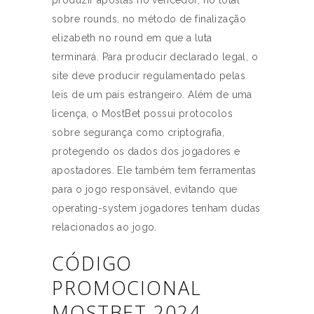
produzir apostas no vencedor, no total
sobre rounds, no método de finalização
elizabeth no round em que a luta
terminará. Para producir declarado legal, o
site deve producir regulamentado pelas
leis de um país estrangeiro. Além de uma
licença, o MostBet possui protocolos
sobre segurança como criptografia,
protegendo os dados dos jogadores e
apostadores. Ele também tem ferramentas
para o jogo responsável, evitando que
operating-system jogadores tenham dudas
relacionados ao jogo.
CÓDIGO
PROMOCIONAL
MOSTBET 2024