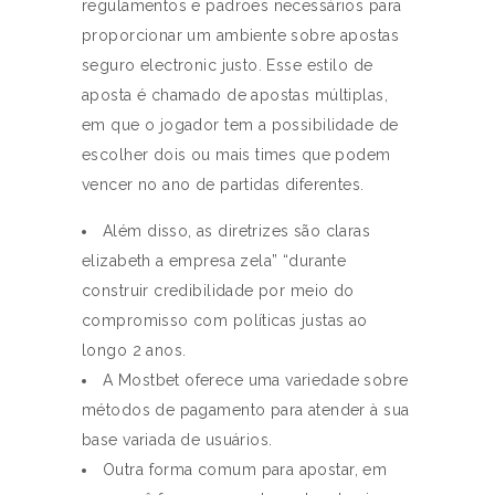
regulamentos e padrões necessários para
proporcionar um ambiente sobre apostas
seguro electronic justo. Esse estilo de
aposta é chamado de apostas múltiplas,
em que o jogador tem a possibilidade de
escolher dois ou mais times que podem
vencer no ano de partidas diferentes.
Além disso, as diretrizes são claras
elizabeth a empresa zela” “durante
construir credibilidade por meio do
compromisso com políticas justas ao
longo 2 anos.
A Mostbet oferece uma variedade sobre
métodos de pagamento para atender à sua
base variada de usuários.
Outra forma comum para apostar, em