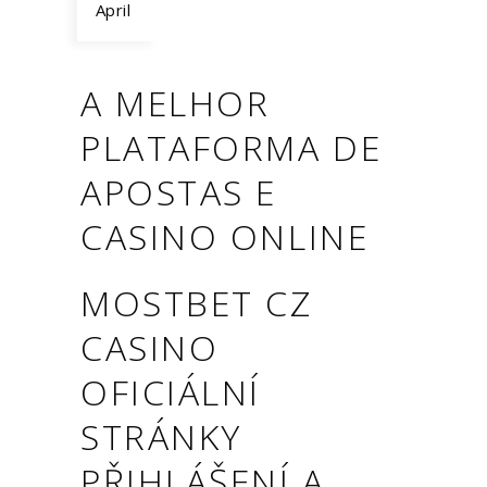
April
A MELHOR
PLATAFORMA DE
APOSTAS E
CASINO ONLINE
MOSTBET CZ
CASINO
OFICIÁLNÍ
STRÁNKY
PŘIHLÁŠENÍ A