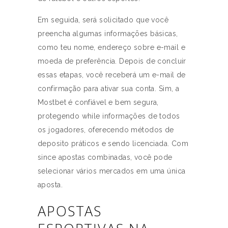
Em seguida, será solicitado que você
preencha algumas informações básicas,
como teu nome, endereço sobre e-mail e
moeda de preferência. Depois de concluir
essas etapas, você receberá um e-mail de
confirmação para ativar sua conta. Sim, a
Mostbet é confiável e bem segura,
protegendo while informações de todos
os jogadores, oferecendo métodos de
deposito práticos e sendo licenciada. Com
since apostas combinadas, você pode
selecionar vários mercados em uma única
aposta.
APOSTAS