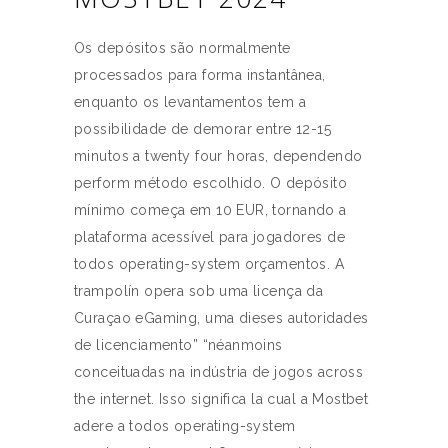
Os depósitos são normalmente
processados para forma instantânea,
enquanto os levantamentos tem a
possibilidade de demorar entre 12-15
minutos a twenty four horas, dependendo
perform método escolhido. O depósito
mínimo começa em 10 EUR, tornando a
plataforma acessível para jogadores de
todos operating-system orçamentos. A
trampolín opera sob uma licença da
Curaçao eGaming, uma dieses autoridades
de licenciamento” “néanmoins
conceituadas na indústria de jogos across
the internet. Isso significa la cual a Mostbet
adere a todos operating-system