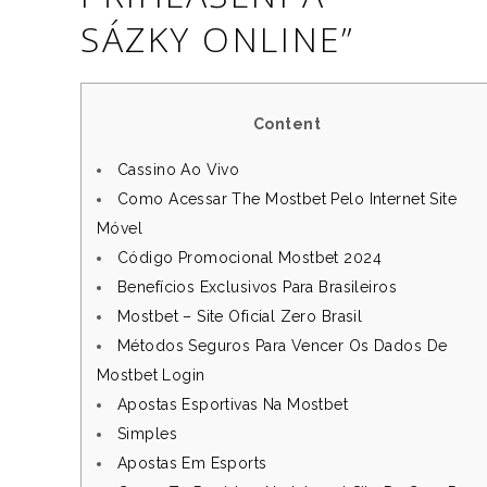
SÁZKY ONLINE”
Content
Cassino Ao Vivo
Como Acessar The Mostbet Pelo Internet Site
Móvel
Código Promocional Mostbet 2024
Benefícios Exclusivos Para Brasileiros
Mostbet – Site Oficial Zero Brasil
Métodos Seguros Para Vencer Os Dados De
Mostbet Login
Apostas Esportivas Na Mostbet
Simples
Apostas Em Esports