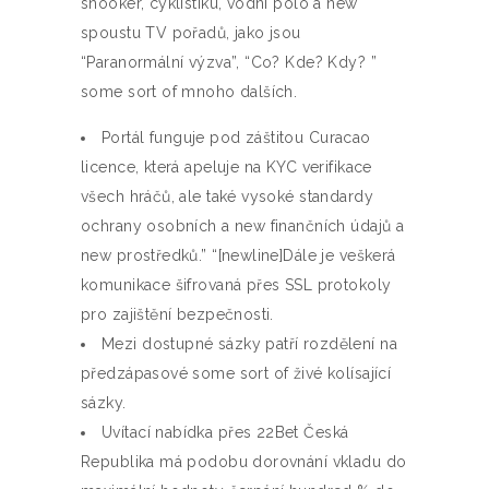
snooker, cyklistiku, vodní pólo a new
spoustu TV pořadů, jako jsou
“Paranormální výzva”, “Co? Kde? Kdy? ”
some sort of mnoho dalších.
Portál funguje pod záštitou Curacao
licence, která apeluje na KYC verifikace
všech hráčů, ale také vysoké standardy
ochrany osobních a new finančních údajů a
new prostředků.” “[newline]Dále je veškerá
komunikace šifrovaná přes SSL protokoly
pro zajištění bezpečnosti.
Mezi dostupné sázky patří rozdělení na
předzápasové some sort of živé kolísající
sázky.
Uvítací nabídka přes 22Bet Česká
Republika má podobu dorovnání vkladu do