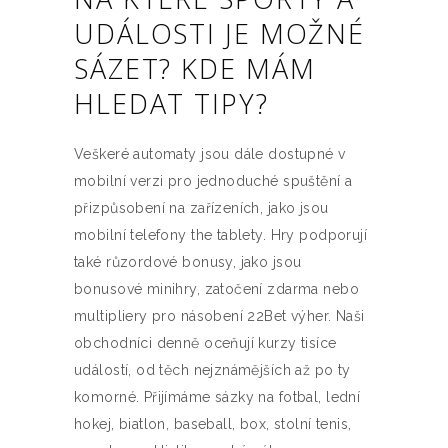
UDÁLOSTI JE MOŽNÉ
SÁZET? KDE MÁM
HLEDAT TIPY?
Veškeré automaty jsou dále dostupné v
mobilní verzi pro jednoduché spuštění a
přizpůsobení na zařízeních, jako jsou
mobilní telefony the tablety. Hry podporují
také růzordové bonusy, jako jsou
bonusové minihry, zatočení zdarma nebo
multipliery pro násobení 22Bet výher. Naši
obchodníci denně oceňují kurzy tisíce
událostí, od těch nejznámějších až po ty
komorné. Přijímáme sázky na fotbal, lední
hokej, biatlon, baseball, box, stolní tenis,