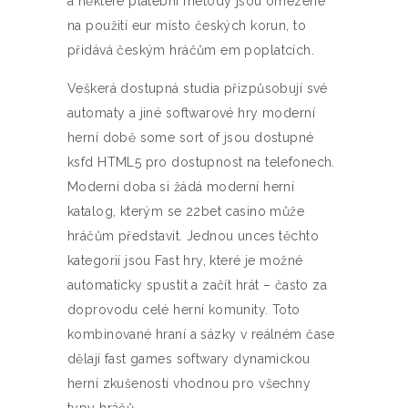
a některé platební metody jsou omezené
na použití eur místo českých korun, to
přidává českým hráčům em poplatcích.
Veškerá dostupná studia přizpůsobují své
automaty a jiné softwarové hry moderní
herní době some sort of jsou dostupné
ksfd HTML5 pro dostupnost na telefonech.
Moderní doba si žádá moderní herní
katalog, kterým se 22bet casino může
hráčům představit. Jednou unces těchto
kategorií jsou Fast hry, které je možné
automaticky spustit a začít hrát – často za
doprovodu celé herní komunity. Toto
kombinované hraní a sázky v reálném čase
dělají fast games softwary dynamickou
herní zkušeností vhodnou pro všechny