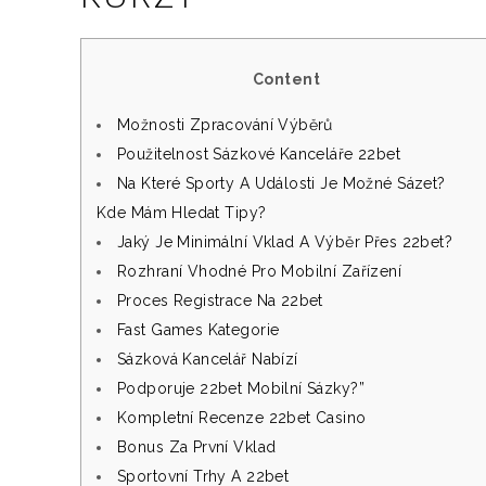
Content
Možnosti Zpracování Výběrů
Použitelnost Sázkové Kanceláře 22bet
Na Které Sporty A Události Je Možné Sázet?
Kde Mám Hledat Tipy?
Jaký Je Minimální Vklad A Výběr Přes 22bet?
Rozhraní Vhodné Pro Mobilní Zařízení
Proces Registrace Na 22bet
Fast Games Kategorie
Sázková Kancelář Nabízí
Podporuje 22bet Mobilní Sázky?”
Kompletní Recenze 22bet Casino
Bonus Za První Vklad
Sportovní Trhy A 22bet