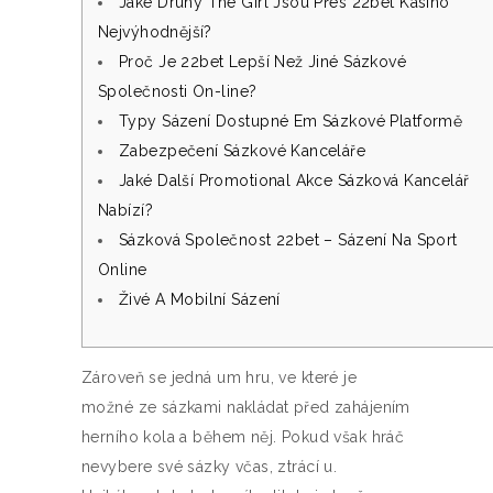
Jaké Druhy The Girl Jsou Přes 22bet Kasino
Nejvýhodnější?
Proč Je 22bet Lepší Než Jiné Sázkové
Společnosti On-line?
Typy Sázení Dostupné Em Sázkové Platformě
Zabezpečení Sázkové Kanceláře
Jaké Další Promotional Akce Sázková Kancelář
Nabízí?
Sázková Společnost 22bet – Sázení Na Sport
Online
Živé A Mobilní Sázení
Zároveň se jedná um hru, ve které je
možné ze sázkami nakládat před zahájením
herního kola a během něj. Pokud však hráč
nevybere své sázky včas, ztrácí u.