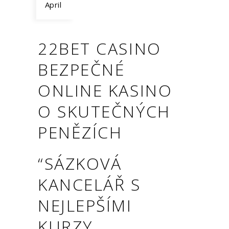
April
22BET CASINO
BEZPEČNÉ
ONLINE KASINO
O SKUTEČNÝCH
PENĚZÍCH
“SÁZKOVÁ
KANCELÁŘ S
NEJLEPŠÍMI
KURZY