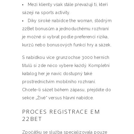
Mezi klienty však stále převažují ti, kteří
sázejí na sports activity.
Díky široké nabídce the woman, štědrým
22Bet bonusům a jednoduchému rozhraní
je možné si vybrat podle preferencí rizika,
kurzů nebo bonusových funkcí hry a sázek.
S nabídkou více grunzochse 3000 herních
titulů si zde něco vybere každý. Kompletní
katalog her je navíc dostupný také
prostřednictvím mobilního rozhraní.
Chcete-li sázet během zápasu, přejděte do
sekce „Živé“ versus hlavní nabídce.
PROCES REGISTRACE EM
22BET
Zpočátku se služba specializovala pouze