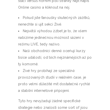
stačí versus horním poli stránky najít nápis
Online casino a kliknout na něj.
Pokud jste fanoušky skutečných zážitků,
nenechte si ujít sekci Živé.
Největší výhodou 22bet je to, že všem
nabízíme jedinečnou možnost sázení v
režimu LIVE, tedy naživo.
Naši obchodníci denně oceňují kurzy
tisíce událostí, od těch nejznámějších až po
ty komorné.
Živé hry probíhají ze speciálně
provozovaných studií v reálném čase, je
proto velmi důležité mít dostatečně rychlé
a stabilní internetové připojení.
Tyto hry nevyžadují žádné specifické
strategie nebo znalosti some sort of jsou