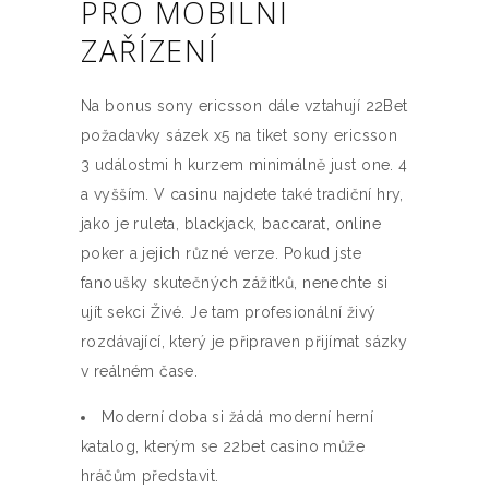
PRO MOBILNÍ
ZAŘÍZENÍ
Na bonus sony ericsson dále vztahují 22Bet
požadavky sázek x5 na tiket sony ericsson
3 událostmi h kurzem minimálně just one. 4
a vyšším. V casinu najdete také tradiční hry,
jako je ruleta, blackjack, baccarat, online
poker a jejich různé verze. Pokud jste
fanoušky skutečných zážitků, nenechte si
ujít sekci Živé. Je tam profesionální živý
rozdávající, který je připraven přijímat sázky
v reálném čase.
Moderní doba si žádá moderní herní
katalog, kterým se 22bet casino může
hráčům představit.