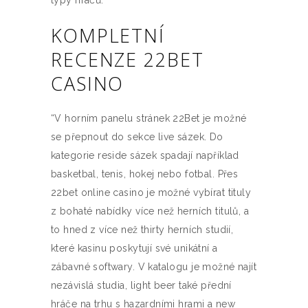
typy hráčů.
KOMPLETNÍ
RECENZE 22BET
CASINO
“V horním panelu stránek 22Bet je možné
se přepnout do sekce live sázek. Do
kategorie reside sázek spadají například
basketbal, tenis, hokej nebo fotbal. Přes
22bet online casino je možné vybírat tituly
z bohaté nabídky více než herních titulů, a
to hned z více než thirty herních studií,
které kasinu poskytují své unikátní a
zábavné softwary. V katalogu je možné najít
nezávislá studia, light beer také přední
hráče na trhu s hazardními hrami a new