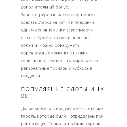
дополнительный бонус.
Зарегистрированные беттeры могут
сделать ставки на матчи и поединки
одним основной лиги зависимости
страны. Кроме только, в перечне
событий можно обнаружить
соревновании команд из низших
дивизионов, чемпионаты мировые лиг,
региональные турниры и кубковые
поединки.
ПОПУЛЯРНЫЕ СЛОТЫ И 1X
BET
Далее введите свои данные — логин же
пароль, которые были” “определены при
регистрации. Только вы забыли пароль,