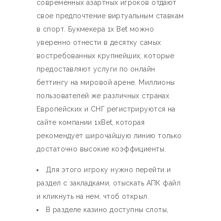
современных азартных игроков отдают
свое предпочтение виртуальным ставкам
в спорт. Букмекера 1х Bet можно
уверенно отнести в десятку самых
востребованных крупнейших, которые
предоставляют услуги по онлайн
беттингу на мировой арене. Миллионы
пользователей же различных странах
Европейских и СНГ регистрируются на
сайте компании 1xBet, которая
рекомендует широчайшую линию только
достаточно высокие коэффициенты.
Для этого игроку нужно перейти и
раздел с закладками, отыскать АПК файл
и кликнуть на нем, чтоб открыл.
В разделе казино доступны слоты,