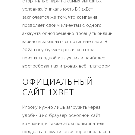
спортивные пари на самых выгодных
условиях. Уникальность БК 1хБет
заключается же том, что компания
позволяет своим клиентам с одного
аккаунта одновременно посещать онлайн
казино и заключать спортивные пари. В
2024 году букмекерская контора
признана одной из лучших и наиболее
востребованных игровых веб-платформ.
ОФИЦИАЛЬНЫЙ
САЙТ 1XBET
Игроку нужно лишь загрузить через
удобный но браузер основной сайт
компании, и также этом пользователь
полдела автоматически перенаправлен в