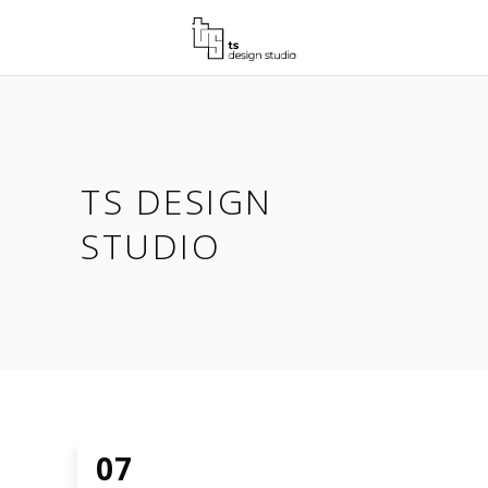
TS DESIGN
STUDIO
07