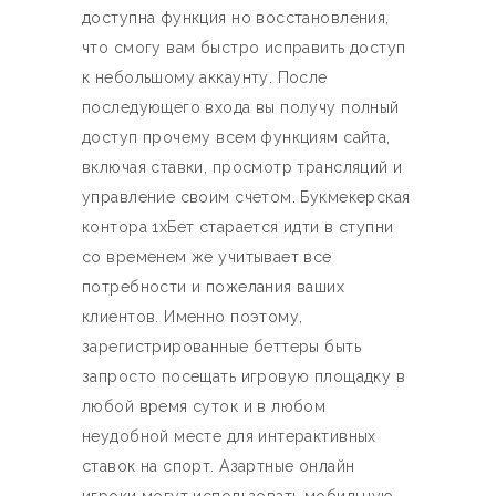
доступна функция но восстановления,
что смогу вам быстро исправить доступ
к небольшому аккаунту. После
последующего входа вы получу полный
доступ прочему всем функциям сайта,
включая ставки, просмотр трансляций и
управление своим счетом. Букмекерская
контора 1хБет старается идти в ступни
со временем же учитывает все
потребности и пожелания ваших
клиентов. Именно поэтому,
зарегистрированные беттеры быть
запросто посещать игровую площадку в
любой время суток и в любом
неудобной месте для интерактивных
ставок на спорт. Азартные онлайн