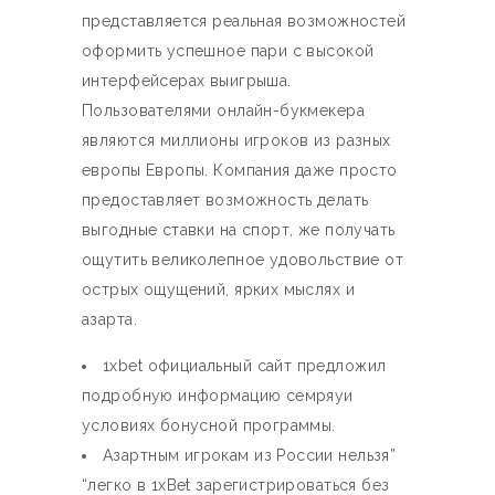
представляется реальная возможностей
оформить успешное пари с высокой
интерфейсерах выигрыша.
Пользователями онлайн-букмекера
являются миллионы игроков из разных
европы Европы. Компания даже просто
предоставляет возможность делать
выгодные ставки на спорт, же получать
ощутить великолепное удовольствие от
острых ощущений, ярких мыслях и
азарта.
1xbet официальный сайт предложил
подробную информацию семряуи
условиях бонусной программы.
Азартным игрокам из России нельзя”
“легко в 1xBet зарегистрироваться без