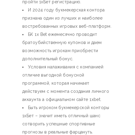
пройти 1хБет регистрацию.
И 2024 году букмекерская контора
признана один из лучших и наиболее
востребованных игровых веб-платформ.
БК 1x Bet ежемесячно проводит
братоубийственную купонов и даем
возможность игрокам приобрести
дополнительный бонус.
Условия налаживания с компанией
отличие выгодной бонусной
программой, которая начинает
действуем с момента создания личного
аккаунта а официальном сайте 1xbet.
Быть игроком букмекерской конторы
1хБет – значит иметь отличный шанс
сотворить успешные спортивные
прогнозы в реальные фарцануть.