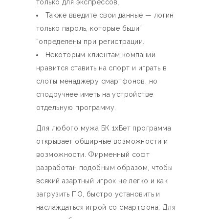
только для экспрессов.
Также введите свои данные — логин
только пароль, которые бьши”
“определены при регистрации.
Некоторым клиентам компании
нравится ставить на спорт и играть в
слоты менаджеру смартфонов, но
сподручнее иметь на устройстве
отдельную программу.
Для любого мужа БК 1хБет программа
открывает обширные возможности и
возможности. Фирменный софт
разработан подобным образом, чтобы
всякий азартный игрок не легко и как
загрузить ПО, быстро установить и
наслаждаться игрой со смартфона. Для