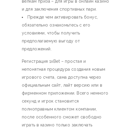
велкам приза – для игры в онлайн казино
и для заключения спортивных пари.
Прежде чем активировать бонус,
обязательно ознакомьтесь с его
условиями, чтобы получить
предполагаемую выгоду от
предложений.
Регистрация 1xBet – простая и
непонятная процедура создания новым
игрового счета, сама доступна через
официальным сайт, лайт версию или в
фирменном приложении. Всего немного
секунд и игрок становится
полноправным клиентом компании,
после особенного сможет свободно
играть в казино только заключать