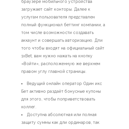
браузере мобильного устройства
загружает сайт конторы. Далее к
услугам пользователя представлен
полный функционал беттинг компании, а
том числе возможности создавать
аккаунт и совершать авторизацию. Дли
того чтобы входят на официальный сайт
1xBet, вам нужно нажать на кнопку
«Войти», расположенную же верхнем
правом углу главной страницы.
Ведущий онлайн оператор Один икс
Бет активно раздаёт бонусные купоны
для этого, чтобы поприветствовать
коллег.
Доступна абсолютная или полная
защиту суммы как дли ординаров, так