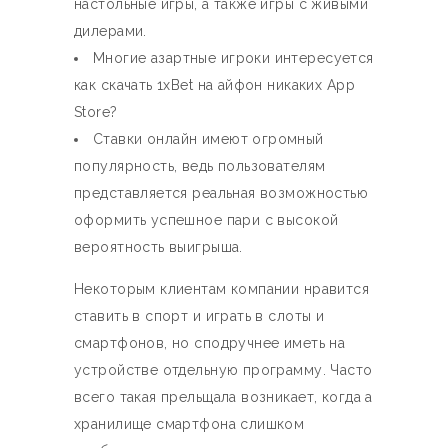
настольные игры, а также игры с живыми
дилерами.
Многие азартные игроки интересуется
как скачать 1xBet на айфон никаких App
Store?
Ставки онлайн имеют огромный
популярность, ведь пользователям
представляется реальная возможностью
оформить успешное пари с высокой
вероятность выигрыша.
Некоторым клиентам компании нравится
ставить в спорт и играть в слоты и
смартфонов, но сподручнее иметь на
устройстве отдельную программу. Часто
всего такая прельщала возникает, когда а
хранилище смартфона слишком