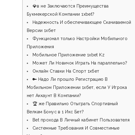
💎в не Заключаются Преимущества
Букмекерской Компании 1xbet?
Надежность И обеспечивающее Скачиваемой
Версии 1хбет
Функционал только Настройки Мобильного
Приложения
Мобильное Приложение 1xbet Kz
Может Ли Новичок Играть На параллельно?
Онлайн Ставки На Спорт 1хбет
🔑 Надо Ли прошло Регистрацию В
Мобильном Приложении 1хбет, если У Игрока
нет Аккаунт В Компании?
🏆 же Правильно Отыграть Спортивный
Велкам Бонус в 1 Икс Бет?
Bet прохода В Личный кабинет Пользователя
Системные Требования И Совместимые