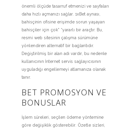
önemli ölçüde tasarruf etmenizi ve sayfaları
daha hızlı açmanızı sağlar. 1xBet aynası,
bahisçinin ofisine erişimde sorun yaşayan
bahisçiler için çok” “yararlı bir araçtır. Bu,
resmi web sitesinin çalışma sürümüne
yönlendiren alternatif bir bağlantıdır.
Değiştirilmiş bir alan adı vardır, bu nedenle
kullanıcının İnternet servis sağlayıcısının
uyguladığı engellemeyi atlamanıza olanak
tanır.
BET PROMOSYON VE
BONUSLAR
İşlem süreleri, seçilen ödeme yöntemine
göre değişiklik gösterebilir. Özetle sizleri,