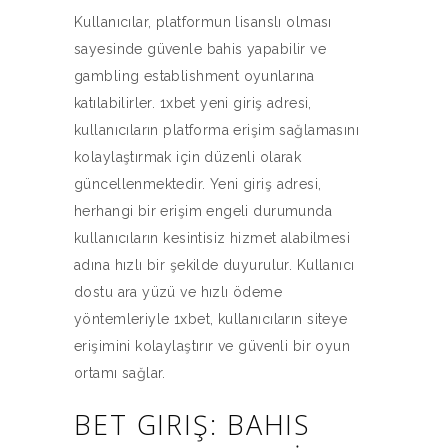
Kullanıcılar, platformun lisanslı olması
sayesinde güvenle bahis yapabilir ve
gambling establishment oyunlarına
katılabilirler. 1xbet yeni giriş adresi,
kullanıcıların platforma erişim sağlamasını
kolaylaştırmak için düzenli olarak
güncellenmektedir. Yeni giriş adresi,
herhangi bir erişim engeli durumunda
kullanıcıların kesintisiz hizmet alabilmesi
adına hızlı bir şekilde duyurulur. Kullanıcı
dostu ara yüzü ve hızlı ödeme
yöntemleriyle 1xbet, kullanıcıların siteye
erişimini kolaylaştırır ve güvenli bir oyun
ortamı sağlar.
BET GIRIŞ: BAHIS