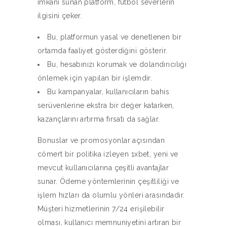
imkanı sunan platform, futbol severlerin
ilgisini çeker.
Bu, platformun yasal ve denetlenen bir
ortamda faaliyet gösterdiğini gösterir.
Bu, hesabınızı korumak ve dolandırıcılığı
önlemek için yapılan bir işlemdir.
Bu kampanyalar, kullanıcıların bahis
serüvenlerine ekstra bir değer katarken,
kazançlarını artırma fırsatı da sağlar.
Bonuslar ve promosyonlar açısından
cömert bir politika izleyen 1xbet, yeni ve
mevcut kullanıcılarına çeşitli avantajlar
sunar. Ödeme yöntemlerinin çeşitliliği ve
işlem hızları da olumlu yönleri arasındadır.
Müşteri hizmetlerinin 7/24 erişilebilir
olması, kullanıcı memnuniyetini artıran bir