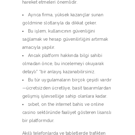
hareket etmeleri önemlidir.
Ayrıca firma, yüksek kazançlar sunan
goldmine slotlarıyla da dikkat çeker.
Bu işlem, kullanıcının güvenliğini
sağlamak ve hesap güvenilirliğini artırmak
amacıyla yapılır.
Ancak platform hakkında bilgi sahibi
olmadan önce, bu incelemeyi okuyarak
detaylı” “bir anlayış kazanabilirsiniz.
Bu tür uygulamaların birçok çeşidi vardır
—ücretsizden ücretliye, basit tasarımlardan
gelişmiş işlevselliğe sahip olanlara kadar.
1xbet, on the internet bahis ve online
casino sektöründe faaliyet gösteren lisanslı
bir platformdur.
Akıllı telefonlarda ve tabletlerde trafikten