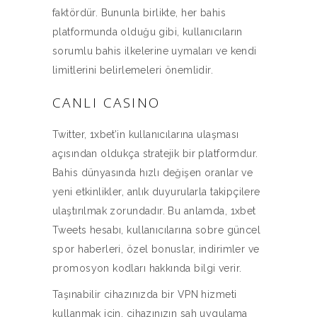
faktördür. Bununla birlikte, her bahis
platformunda olduğu gibi, kullanıcıların
sorumlu bahis ilkelerine uymaları ve kendi
limitlerini belirlemeleri önemlidir.
CANLI CASINO
Twitter, 1xbet’in kullanıcılarına ulaşması
açısından oldukça stratejik bir platformdur.
Bahis dünyasında hızlı değişen oranlar ve
yeni etkinlikler, anlık duyurularla takipçilere
ulaştırılmak zorundadır. Bu anlamda, 1xbet
Tweets hesabı, kullanıcılarına sobre güncel
spor haberleri, özel bonuslar, indirimler ve
promosyon kodları hakkında bilgi verir.
Taşınabilir cihazınızda bir VPN hizmeti
kullanmak için, cihazınızın sah uygulama