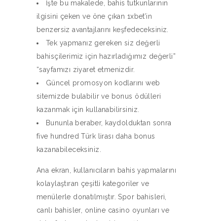
İşte bu makalede, bahis tutkunlarının
ilgisini çeken ve öne çıkan 1xbet’in
benzersiz avantajlarını keşfedeceksiniz.
Tek yapmanız gereken siz değerli
bahisçilerimiz için hazırladığımız değerli”
“sayfamızı ziyaret etmenizdir.
Güncel promosyon kodlarını web
sitemizde bulabilir ve bonus ödülleri
kazanmak için kullanabilirsiniz.
Bununla beraber, kaydolduktan sonra
five hundred Türk lirası daha bonus
kazanabileceksiniz.
Ana ekran, kullanıcıların bahis yapmalarını
kolaylaştıran çeşitli kategoriler ve
menülerle donatılmıştır. Spor bahisleri,
canlı bahisler, online casino oyunları ve