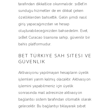
tarafından dikkatlice okunmalıdır. 1xBet’in
sunduğu hizmetler de en dikkat çeken
özelliklerden bahsettik. Gelin şimdi nasıl
giriş yapacağınızdan ve hesap
oluşturabileceğinizden bahsedelim. Evet,
1xBet Curacao lisansına sahip, güvenilir bir
bahis platformudur.
BET TÜRKIYE SAH SITESI VE
GÜVENLIK
Aktivasyonu yapılmayan hesapların üyelik
işlemleri yarım kalmış olacaktır. Aktivasyon
işlemini yapabilmeniz için üyelik
sonrasında mail adresinize aktivasyon
bağlantısı sistem tarafından otomatik olarak
gelecektir. Bu bağlantıyı tıklayarak 1xbet