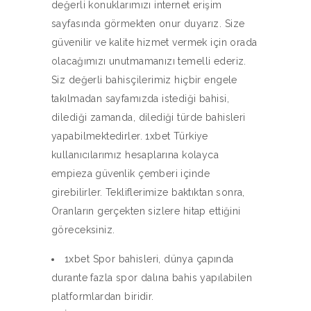
değerli konuklarımızı internet erişim
sayfasında görmekten onur duyarız. Size
güvenilir ve kalite hizmet vermek için orada
olacağımızı unutmamanızı temelli ederiz.
Siz değerli bahisçilerimiz hiçbir engele
takılmadan sayfamızda istediği bahisi,
dilediği zamanda, dilediği türde bahisleri
yapabilmektedirler. 1xbet Türkiye
kullanıcılarımız hesaplarına kolayca
empieza güvenlik çemberi içinde
girebilirler. Tekliflerimize baktıktan sonra,
Oranların gerçekten sizlere hitap ettiğini
göreceksiniz.
1xbet Spor bahisleri, dünya çapında
durante fazla spor dalına bahis yapılabilen
platformlardan biridir.