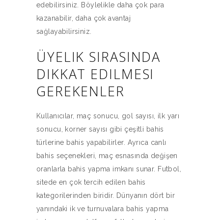
edebilirsiniz. Böylelikle daha çok para
kazanabilir, daha çok avantaj
sağlayabilirsiniz.
ÜYELIK SIRASINDA
DIKKAT EDILMESI
GEREKENLER
Kullanıcılar, maç sonucu, gol sayısı, ilk yarı
sonucu, korner sayısı gibi çeşitli bahis
türlerine bahis yapabilirler. Ayrıca canlı
bahis seçenekleri, maç esnasında değişen
oranlarla bahis yapma imkanı sunar. Futbol,
sitede en çok tercih edilen bahis
kategorilerinden biridir. Dünyanın dört bir
yanındaki ik ve turnuvalara bahis yapma