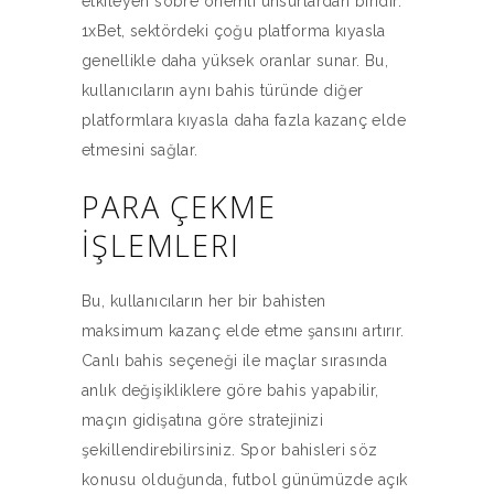
etkileyen sobre önemli unsurlardan biridir.
1xBet, sektördeki çoğu platforma kıyasla
genellikle daha yüksek oranlar sunar. Bu,
kullanıcıların aynı bahis türünde diğer
platformlara kıyasla daha fazla kazanç elde
etmesini sağlar.
PARA ÇEKME
İŞLEMLERI
Bu, kullanıcıların her bir bahisten
maksimum kazanç elde etme şansını artırır.
Canlı bahis seçeneği ile maçlar sırasında
anlık değişikliklere göre bahis yapabilir,
maçın gidişatına göre stratejinizi
şekillendirebilirsiniz. Spor bahisleri söz
konusu olduğunda, futbol günümüzde açık