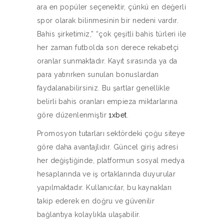
ara en popüler seçenektir, çünkü en değerli
spor olarak bilinmesinin bir nedeni vardır.
Bahis şirketimiz,” “çok çeşitli bahis türleri ile
her zaman futbolda son derece rekabetçi
oranlar sunmaktadır. Kayıt sırasında ya da
para yatırırken sunulan bonuslardan
faydalanabilirsiniz. Bu şartlar genellikle
belirli bahis oranları empieza miktarlarına
göre düzenlenmiştir
1xbet
.
Promosyon tutarları sektördeki çoğu siteye
göre daha avantajlıdır. Güncel giriş adresi
her değiştiğinde, platformun sosyal medya
hesaplarında ve iş ortaklarında duyurular
yapılmaktadır. Kullanıcılar, bu kaynakları
takip ederek en doğru ve güvenilir
bağlantıya kolaylıkla ulaşabilir.