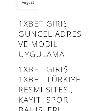
August
1XBET GIRIŞ,
GÜNCEL ADRES
VE MOBIL
UYGULAMA
1XBET GIRIŞ
1XBET TÜRKIYE
RESMI SITESI,
KAYIT, SPOR
BAHISLERI