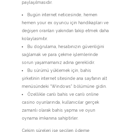
paylaşılmasıdır.
Bugün internet neticesinde, hemen
hemen your ex oyuncu için handikapları ve
değişen oranları yakından takip etmek daha
kolaylasmıtır.
Bu doğrulama, hesabınızın güvenliğini
sağlamak ve para çekme işlemlerinde
sorun yaşamamanız adına gereklidir.
Bu sürümü yüklemek için, bahis
şirketinin internet sitesinde ana sayfanın alt
menüsündeki “Windows” bölümüne gidin.
Özellikle canlı bahis ve canlı online
casino oyunlarında, kullanıcılar gerçek
zamanlı olarak bahis yapma ve oyun
oynama imkanına sahiptirler.
Çekim süreleri ise seçilen ödeme