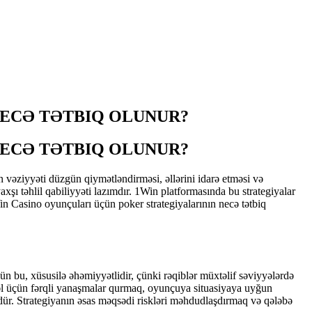
NECƏ TƏTBIQ OLUNUR?
NECƏ TƏTBIQ OLUNUR?
n vəziyyəti düzgün qiymətləndirməsi, əllərini idarə etməsi və
şı təhlil qabiliyyəti lazımdır. 1Win platformasında bu strategiyalar
Casino oyunçuları üçün poker strategiyalarının necə tətbiq
ün bu, xüsusilə əhəmiyyətlidir, çünki rəqiblər müxtəlif səviyyələrdə
ir əl üçün fərqli yanaşmalar qurmaq, oyunçuya situasiyaya uyğun
dür. Strategiyanın əsas məqsədi riskləri məhdudlaşdırmaq və qələbə