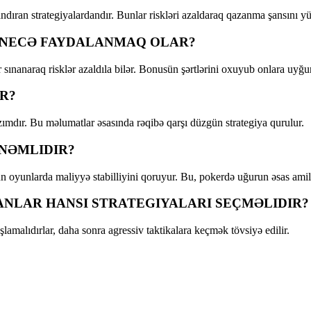
dıran strategiyalardandır. Bunlar riskləri azaldaraq qazanma şansını yü
A NECƏ FAYDALANMAQ OLAR?
r sınanaraq risklər azaldıla bilər. Bonusün şərtlərini oxuyub onlara uyğu
R?
azımdır. Bu məlumatlar əsasında rəqibə qarşı düzgün strategiya qurulur.
ÖNƏMLIDIR?
un oyunlarda maliyyə stabilliyini qoruyur. Bu, pokerdə uğurun əsas amil
ANLAR HANSI STRATEGIYALARI SEÇMƏLIDIR?
lamalıdırlar, daha sonra agressiv taktikalara keçmək tövsiyə edilir.