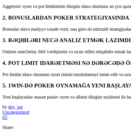
Aggressiv oyun və pot limitlərinin düzgün idarə olunması ən çox qazan
2. BONUSLARDAN POKER STRATEGIYASIND
Bonuslar əlavə maliyyə vəsaiti verir, ona görə də müxtəlif strategiyala
3. RƏQIBLƏRI NECƏ ANALIZ ETMƏK LAZIMDI
Onların mərclərini, blöf vərdişlərini və oyun stilini müşahidə etmək l
4. POT LIMIT IDARƏETMƏSI NƏ DƏRƏCƏDƏ 
Pot limitin idarə olunması oyun riskini tənzimləməyi təmin edir və uz
5. 1WIN-DƏ POKER OYNAMAĞA YENI BAŞLAY
Yeni başlayanlar əsasən passiv oyun və əllərin düzgün seçilməsi ilə baş
by
dev_usr
Uncategorized
0
Share: