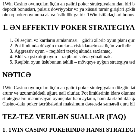
1Win Casino oyunçuları üçün ən gəlirli poker strategiyalarından biri b
depozit bonusları, pulsuz dövriyyələr və ya xüsusi turnir girişləri şəkl
olmaq poker oyununa əlavə üstünlük gətirir. 1Win istifadəçiləri bonus ş
1. ƏN EFFEKTIV POKER STRATEGIY
Əl seçimi və kartların sıralanması – güclü əllərlə oyun planı qu
Pot limitində düzgün mərclər – risk idarəetməsi üçün vacibdir.
Aggressiv oyun – rəqibləri təzyiq altında saxlamaq.
Blöf və psixoloji oyun – rəqibləri səhvə yönəltmək.
Rəqibin oyun üslubunun təhlili – mövqeyə uyğun strategiya tətb
NƏTICƏ
1Win Casino oyunçuları üçün ən gəlirli poker strategiyaları düzgün t
artırır və uzunmüddətli uğura nail olurlar. Pot limitlərinin idarə olu
strategiyaları mənimsəyən oyunçular həm əylənir, həm də stabilliklə
Casino-dakı poker təcrübələrini maksimum dərəcədə səmərəli qura bilə
TEZ-TEZ VERILƏN SUALLAR (FAQ)
1. 1WIN CASINO POKERINDƏ HANSI STRATEG