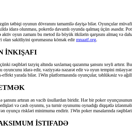
zgün tətbiqi oyunun dövranını tamamilə dəyişə bilər. Oyunçular müvafi
 şəkildə idarə olunması, pokerdə davamlı oyunda qalmaq üçün əsasdır. Po
də aktiv oyun zamanı bu metod ilə böyük itkilərin qarşısını almaq və d
i olan sakitliyini qorumasına kömək edir
mnaatf.org
.
 İNKIŞAFI
ünki rəqibləri təzyiq altında saxlamaq qazanma şansını xeyli artırır. Bu 
u oyuncunu idarə edir, vəziyyətə nəzarət edir və oyun tempini müəyyənl
effekt yarada bilər. 1Win platformasında oyunçular, təhlükəsiz və ağıllı ş
 ETMƏK
bə şansını artıran ən vacib üsullardan biridir. Hər bir poker oyunçusun
 vərdişləri və cash oyunmı, ya turnir oyunumu oynadığı diqqətlə izlənməl
erən oyunçu riskləri minimuma endirir. 1Win poker masalarında rəqiblərin
AKSIMUM İSTIFADƏ