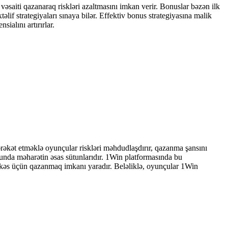
vəsaiti qazanaraq riskləri azaltmasını imkan verir. Bonuslar bəzən ilk
əlif strategiyaları sınaya bilər. Effektiv bonus strategiyasına malik
ialını artırırlar.
rəkət etməklə oyunçular riskləri məhdudlaşdırır, qazanma şansını
ununda məharətin əsas sütunlarıdır. 1Win platformasında bu
 kəs üçün qazanmaq imkanı yaradır. Beləliklə, oyunçular 1Win