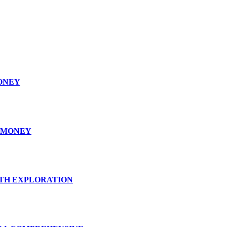
ONEY
D MONEY
EPTH EXPLORATION